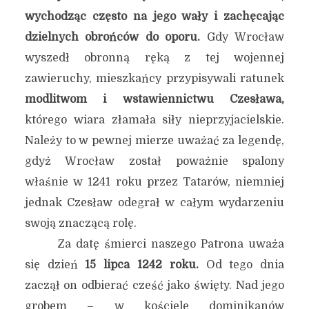
wychodząc często na jego wały i zachęcając
dzielnych obrońców do oporu.
Gdy Wrocław
wyszedł obronną ręką z tej wojennej
zawieruchy, mieszkańcy przypisywali ratunek
modlitwom i wstawiennictwu Czesława,
którego wiara złamała siły nieprzyjacielskie.
Należy to w pewnej mierze uważać za legendę,
gdyż Wrocław został poważnie spalony
właśnie w 1241 roku przez Tatarów, niemniej
jednak Czesław odegrał w całym wydarzeniu
swoją znaczącą rolę.
Za datę śmierci naszego Patrona uważa
się dzień
15 lipca 1242 roku.
Od tego dnia
zaczął on odbierać cześć jako święty. Nad jego
grobem – w kościele dominikanów