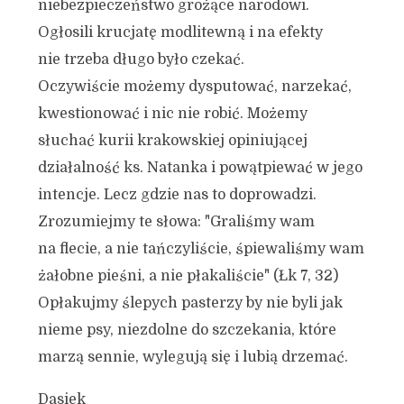
niebezpieczeństwo grożące narodowi.
Ogłosili krucjatę modlitewną i na efekty
nie trzeba długo było czekać.
Oczywiście możemy dysputować, narzekać,
kwestionować i nic nie robić. Możemy
słuchać kurii krakowskiej opiniującej
działalność ks. Natanka i powątpiewać w jego
intencje. Lecz gdzie nas to doprowadzi.
Zrozumiejmy te słowa: "Graliśmy wam
na flecie, a nie tańczyliście, śpiewaliśmy wam
żałobne pieśni, a nie płakaliście" (Łk 7, 32)
Opłakujmy ślepych pasterzy by nie byli jak
nieme psy, niezdolne do szczekania, które
marzą sennie, wylegują się i lubią drzemać.
Dasiek