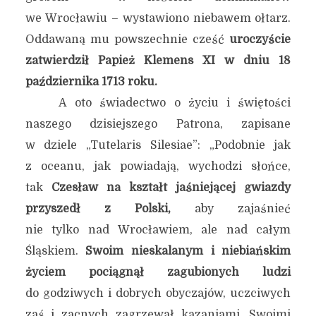
we Wrocławiu – wystawiono niebawem ołtarz.
Oddawaną mu powszechnie cześć
uroczyście
zatwierdził Papież Klemens XI w dniu 18
października 1713 roku.
A oto świadectwo o życiu i świętości
naszego dzisiejszego Patrona, zapisane
w dziele „Tutelaris Silesiae”: „Podobnie jak
z oceanu, jak powiadają, wychodzi słońce,
tak
Czesław na kształt jaśniejącej gwiazdy
przyszedł z Polski,
aby zajaśnieć
nie tylko nad Wrocławiem, ale nad całym
Śląskiem.
Swoim nieskalanym i niebiańskim
życiem pociągnął zagubionych ludzi
do godziwych i dobrych obyczajów, uczciwych
zaś i zacnych zagrzewał kazaniami. Swoimi