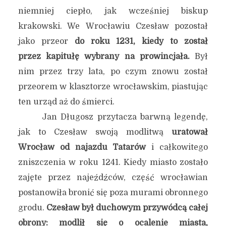
niemniej ciepło, jak wcześniej biskup
krakowski. We Wrocławiu Czesław pozostał
jako przeor
do roku 1231, kiedy to został
przez kapitułę wybrany na prowincjała.
Był
nim przez trzy lata, po czym znowu został
przeorem w klasztorze wrocławskim, piastując
ten urząd aż do śmierci.
Jan Długosz przytacza barwną legendę,
jak to Czesław swoją modlitwą
uratował
Wrocław od najazdu Tatarów
i całkowitego
zniszczenia w roku 1241. Kiedy miasto zostało
zajęte przez najeźdźców, część wrocławian
postanowiła bronić się poza murami obronnego
grodu.
Czesław był duchowym przywódcą całej
obrony: modlił się o ocalenie miasta,