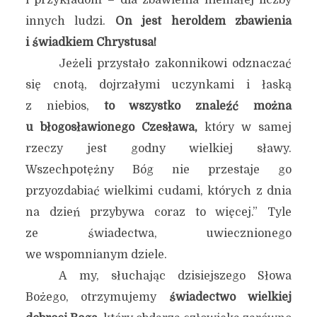
i przykładom – dla zbawienia niemałej liczby
innych ludzi.
On jest heroldem zbawienia
i świadkiem Chrystusa!
Jeżeli przystało zakonnikowi odznaczać
się cnotą, dojrzałymi uczynkami i łaską
z niebios,
to wszystko znaleźć można
u błogosławionego Czesława,
który w samej
rzeczy jest godny wielkiej sławy.
Wszechpotężny Bóg nie przestaje go
przyozdabiać wielkimi cudami, których z dnia
na dzień przybywa coraz to więcej.” Tyle
ze świadectwa, uwiecznionego
we wspomnianym dziele.
A my, słuchając dzisiejszego Słowa
Bożego, otrzymujemy
świadectwo wielkiej