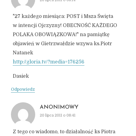
20 lipca 2011 o 08:14
"27 każdego miesiąca: POST i Msza Święta
w intencji Ojczyzny! OBECNOŚĆ KAŻDEGO
POLAKA OBOWIĄZKOWA!" na pamiątkę
objawień w Gietrzwałdzie wzywa ks.Piotr
Natanek
http://gloria.tv/?media=176256
Dasiek
Odpowiedz
ANONIMOWY
20 lipca 2011 o 08:41
Z tego co wiadomo, to działalność ks Piotra