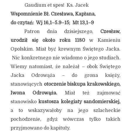
Gaudium et spes! Ks. Jacek
Wspomnienie Bł. Czesława, Kapłana,
do czytań: Wj 16,1–5.9–15; Mt 13,1–9
Patron dnia dzisiejszego,
Czesław,
urodził się około roku 1180
w Kamieniu
Opolskim. Miał być krewnym Świętego Jacka.
Nic konkretnego nie wiadomo o jego studiach.
Wiemy natomiast, że należał – obok Świętego
Jacka Odrowąża – do grona księży,
stanowiących
otoczenie biskupa krakowskiego,
Iwona Odrowąża.
Miał też zajmować
stanowisko
kustosza kolegiaty sandomierskiej,
a to
wskazywałoby na jego szlacheckie
pochodzenie, gdyż wówczas tylko takich
przyjmowano do kapituły.