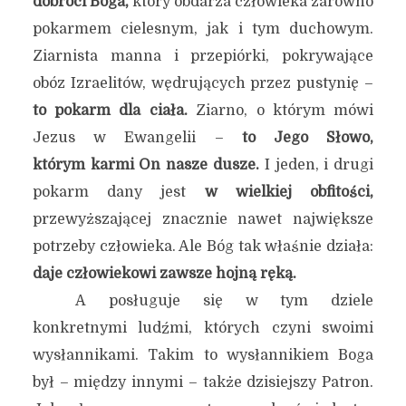
dobroci Boga,
który obdarza człowieka zarówno
pokarmem cielesnym, jak i tym duchowym.
Ziarnista manna i przepiórki, pokrywające
obóz Izraelitów, wędrujących przez pustynię –
to pokarm dla ciała.
Ziarno, o którym mówi
Jezus w Ewangelii –
to Jego Słowo,
którym karmi On nasze dusze.
I jeden, i drugi
pokarm dany jest
w wielkiej obfitości,
przewyższającej znacznie nawet największe
potrzeby człowieka. Ale Bóg tak właśnie działa:
daje człowiekowi zawsze hojną ręką.
A posługuje się w tym dziele
konkretnymi ludźmi, których czyni swoimi
wysłannikami. Takim to wysłannikiem Boga
był – między innymi – także dzisiejszy Patron.