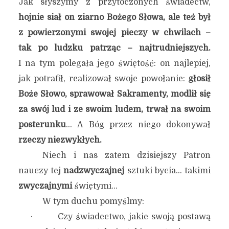
Jak słyszymy z przytoczonych świadectw,
hojnie siał on ziarno Bożego Słowa, ale też był
z powierzonymi swojej pieczy w chwilach –
tak po ludzku patrząc – najtrudniejszych.
I na tym polegała jego świętość: on najlepiej,
jak potrafił, realizował swoje powołanie:
głosił
Boże Słowo, sprawował Sakramenty, modlił się
za swój lud i ze swoim ludem, trwał na swoim
posterunku
… A Bóg przez niego dokonywał
rzeczy niezwykłych.
Niech i nas zatem dzisiejszy Patron
nauczy tej
nadzwyczajnej
sztuki bycia… takimi
zwyczajnymi
świętymi…
W tym duchu pomyślmy:
· Czy świadectwo, jakie swoją postawą