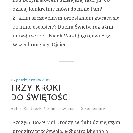
nad Bożym słowem dzisiejszej liturgii. Co
dzisiaj konkretnie mówi do mnie Pan?
Z jakim szczególnym przesłaniem zwraca się
do mnie osobiście? Duchu Święty, rozjaśnij
umysł i serce… Niech Was błogosławi Bóg
Wszechmogący: Ojciec...
16 października 2021
TRZY KROKI
DO ŚWIĘTOŚCI
Autor:
Ks. Jacek
9 min. czytania
2 komentarze
Szczęść Boże! Moi Drodzy, w dniu dzisiejszym
urodziny przeżywają: ►Siostra Michaela