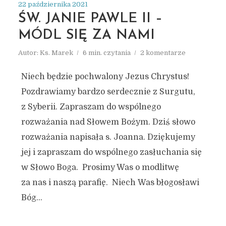
22 października 2021
ŚW. JANIE PAWLE II –
MÓDL SIĘ ZA NAMI
ARCHIWUM
PAŹDZIERNIK 2021
Autor:
Ks. Marek
6 min. czytania
2 komentarze
Niech będzie pochwalony Jezus Chrystus!
Pozdrawiamy bardzo serdecznie z Surgutu,
z Syberii. Zapraszam do wspólnego
rozważania nad Słowem Bożym. Dziś słowo
rozważania napisała s. Joanna. Dziękujemy
jej i zapraszam do wspólnego zasłuchania się
w Słowo Boga. Prosimy Was o modlitwę
za nas i naszą parafię. Niech Was błogosławi
Bóg...