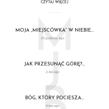
CZYTAJ WIĘCEJ
M
MOJA „MIEJSCÓWKA” W NIEBIE…
23 godziny ago
J
JAK PRZESUNĄĆ GÓRĘ?…
2 dni ago
B
BÓG, KTÓRY POCIESZA…
3 dni ago