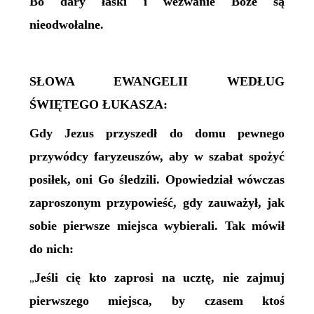
Bo dary łaski i wezwanie Boże są
nieodwołalne.
SŁOWA EWANGELII WEDŁUG
ŚWIĘTEGO ŁUKASZA:
Gdy Jezus przyszedł do domu pewnego
przywódcy faryzeuszów, aby w szabat spożyć
posiłek, oni Go śledzili. Opowiedział wówczas
zaproszonym przypowieść, gdy zauważył, jak
sobie pierwsze miejsca wybierali. Tak mówił
do nich:
Jeśli cię kto zaprosi na ucztę, nie zajmuj
„
pierwszego miejsca, by czasem ktoś