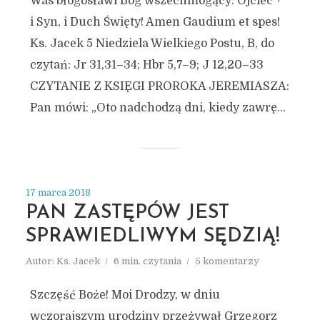
Was błogosławi Bóg wszechmogący: Ojciec +
i Syn, i Duch Święty! Amen Gaudium et spes!
Ks. Jacek 5 Niedziela Wielkiego Postu, B, do
czytań: Jr 31,31–34; Hbr 5,7–9; J 12,20–33
CZYTANIE Z KSIĘGI PROROKA JEREMIASZA:
Pan mówi: „Oto nadchodzą dni, kiedy zawrę...
17 marca 2018
PAN ZASTĘPÓW JEST
SPRAWIEDLIWYM SĘDZIĄ!
Autor:
Ks. Jacek
6 min. czytania
5 komentarzy
Szczęść Boże! Moi Drodzy, w dniu
wczorajszym urodziny przeżywał Grzegorz