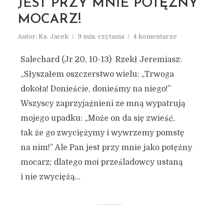
JEST PRZY MNIE POTĘŻNY
MOCARZ!
Autor:
Ks. Jacek
9 min. czytania
4 komentarze
Salechard (Jr 20, 10-13) Rzekł Jeremiasz:
„Słyszałem oszczerstwo wielu: „Trwoga
ARCHIWUM
dokoła! Donieście, donieśmy na niego!”
MARZEC 2018
Wszyscy zaprzyjaźnieni ze mną wypatrują
mojego upadku: „Może on da się zwieść,
tak że go zwyciężymy i wywrzemy pomstę
na nim!” Ale Pan jest przy mnie jako potężny
mocarz; dlatego moi prześladowcy ustaną
i nie zwyciężą...