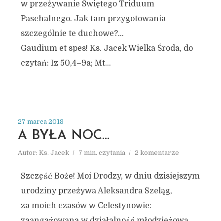
w przeżywanie Świętego Triduum
Paschalnego. Jak tam przygotowania –
szczególnie te duchowe?…
Gaudium et spes! Ks. Jacek Wielka Środa, do
czytań: Iz 50,4–9a; Mt...
27 marca 2018
A BYŁA NOC…
Autor:
Ks. Jacek
7 min. czytania
2 komentarze
Szczęść Boże! Moi Drodzy, w dniu dzisiejszym
urodziny przeżywa Aleksandra Szeląg,
za moich czasów w Celestynowie:
zaangażowana w działalność młodzieżową.