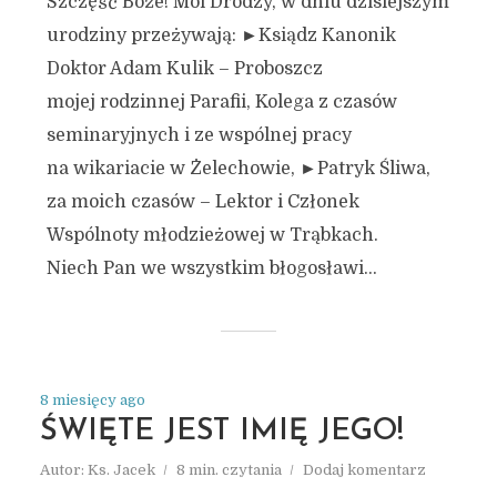
Szczęść Boże! Moi Drodzy, w dniu dzisiejszym
urodziny przeżywają: ►Ksiądz Kanonik
Doktor Adam Kulik – Proboszcz
mojej rodzinnej Parafii, Kolega z czasów
seminaryjnych i ze wspólnej pracy
na wikariacie w Żelechowie, ►Patryk Śliwa,
za moich czasów – Lektor i Członek
Wspólnoty młodzieżowej w Trąbkach.
Niech Pan we wszystkim błogosławi...
8 miesięcy ago
ŚWIĘTE JEST IMIĘ JEGO!
Autor:
Ks. Jacek
8 min. czytania
Dodaj komentarz
ARCHIWUM