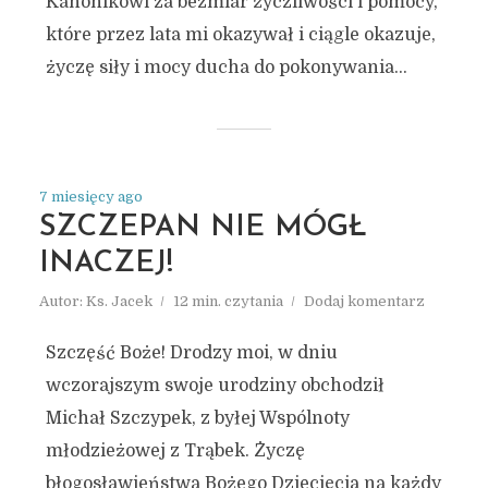
Kanonikowi za bezmiar życzliwości i pomocy,
które przez lata mi okazywał i ciągle okazuje,
życzę siły i mocy ducha do pokonywania...
7 miesięcy ago
SZCZEPAN NIE MÓGŁ
INACZEJ!
Autor:
Ks. Jacek
12 min. czytania
Dodaj komentarz
Szczęść Boże! Drodzy moi, w dniu
wczorajszym swoje urodziny obchodził
Michał Szczypek, z byłej Wspólnoty
młodzieżowej z Trąbek. Życzę
błogosławieństwa Bożego Dziecięcia na każdy