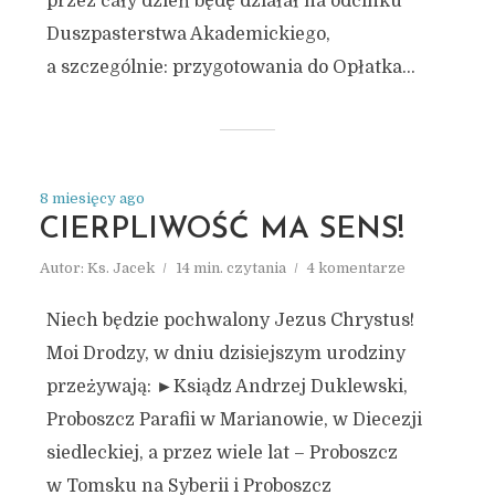
przez cały dzień będę działał na odcinku
Duszpasterstwa Akademickiego,
a szczególnie: przygotowania do Opłatka...
8 miesięcy ago
CIERPLIWOŚĆ MA SENS!
Autor:
Ks. Jacek
14 min. czytania
4 komentarze
Niech będzie pochwalony Jezus Chrystus!
Moi Drodzy, w dniu dzisiejszym urodziny
przeżywają: ►Ksiądz Andrzej Duklewski,
Proboszcz Parafii w Marianowie, w Diecezji
siedleckiej, a przez wiele lat – Proboszcz
w Tomsku na Syberii i Proboszcz