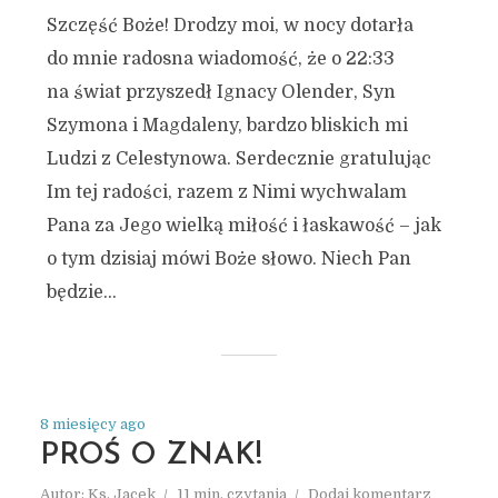
2025
Szczęść Boże! Drodzy moi, w nocy dotarła
do mnie radosna wiadomość, że o 22:33
na świat przyszedł Ignacy Olender, Syn
Szymona i Magdaleny, bardzo bliskich mi
Ludzi z Celestynowa. Serdecznie gratulując
Im tej radości, razem z Nimi wychwalam
Pana za Jego wielką miłość i łaskawość – jak
o tym dzisiaj mówi Boże słowo. Niech Pan
będzie...
8 miesięcy ago
PROŚ O ZNAK!
Autor:
Ks. Jacek
11 min. czytania
Dodaj komentarz