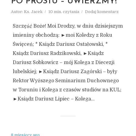
PO PROSTU – UWIERZMY!
Autor:
Ks. Jacek
10 min. czytania
Dodaj komentarz
Szczęść Boże! Moi Drodzy, w dniu dzisiejszym
imieniny obchodzą: ►moi Koledzy z Roku
Święceń; * Ksiądz Dariusz Ostałowski, *
Ksiądz Dariusz Radzikowski, ►Ksiądz
Dariusz Sobkowicz – mój Kolega z Diecezji
lubelskiej; ►Ksiądz Dariusz Zagórski – były
Rektor Wyższego Seminarium Duchownego
w Toruniu i Kolega z czasów studiów na KUL;
►Ksiądz Dariusz Lipiec – Kolega...
8 miesięcy ago