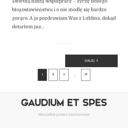
świetną naszą współpracę – życzę Bożego
błogosławieństwa i o nie modlę się bardzo
gorąco. A ja pozdrawiam Was z Lublina, dokąd
dotarłem już...
STRONICOWANIE
DALEJ
WPISÓW
1
2
3
…
19
Wszystkie prawa zastrzeżone