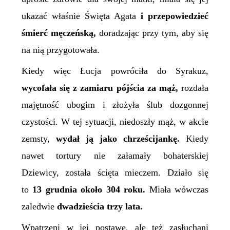
ukazać właśnie Święta Agata
i przepowiedzieć
śmierć męczeńską,
doradzając przy tym, aby się
na nią przygotowała.
Kiedy więc Łucja powróciła do Syrakuz,
wycofała się z zamiaru pójścia za mąż,
rozdała
majętność ubogim i złożyła ślub dozgonnej
czystości. W tej sytuacji, niedoszły mąż, w akcie
zemsty,
wydał ją jako chrześcijankę.
Kiedy
nawet tortury nie załamały bohaterskiej
Dziewicy, została ścięta mieczem. Działo się
to
13 grudnia około 304 roku.
Miała wówczas
zaledwie
dwadzieścia trzy lata.
Wpatrzeni w jej postawę, ale też zasłuchani