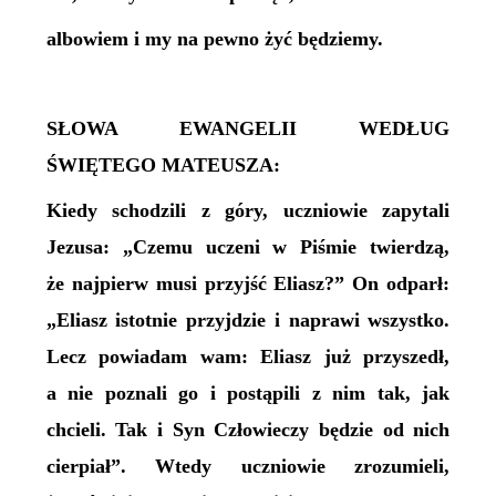
albowiem i my na pewno żyć będziemy.
SŁOWA EWANGELII WEDŁUG
ŚWIĘTEGO MATEUSZA:
Kiedy schodzili z góry, uczniowie zapytali
Jezusa:
„Czemu uczeni w Piśmie twierdzą,
że najpierw musi przyjść Eliasz?” On odparł:
„Eliasz istotnie przyjdzie i naprawi wszystko.
Lecz powiadam wam: Eliasz już przyszedł,
a nie poznali go i postąpili z nim tak, jak
chcieli. Tak i Syn Człowieczy
będzie
od nich
cierpi
ał
”. Wtedy uczniowie zrozumieli,