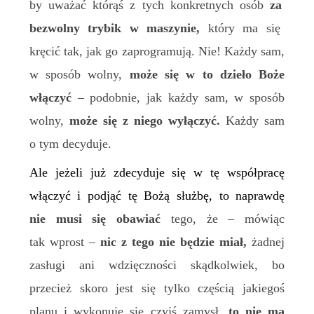
by uważać którąś z tych konkretnych osób
za
bezwolny trybik w maszynie,
który ma się
kręcić tak, jak go zaprogramują. Nie! Każdy sam,
w sposób wolny,
może się w to dzieło Boże
włączyć
– podobnie, jak każdy sam, w sposób
wolny,
może się z niego wyłączyć.
Każdy sam
o tym decyduje.
Ale jeżeli już zdecyduje się w tę współpracę
włączyć i podjąć tę Bożą służbę, to naprawdę
nie musi się obawiać
tego, że – mówiąc
tak wprost –
nic z tego nie będzie miał,
żadnej
zasługi ani wdzięczności skądkolwiek, bo
przecież skoro jest się tylko częścią jakiegoś
planu i wykonuje się czyjś zamysł,
to nie ma