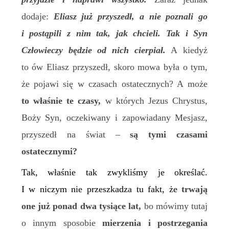
dodaje:
Eliasz już przyszedł, a nie poznali go
i postąpili z nim tak, jak chcieli. Tak i Syn
Człowieczy
będzie
od nich cierpi
ał.
A kiedyż
to ów Eliasz przyszedł, skoro mowa była o tym,
że pojawi się w czasach ostatecznych? A może
to właśnie te czasy,
w których Jezus Chrystus,
Boży Syn, oczekiwany i zapowiadany Mesjasz,
przyszedł na świat –
są tymi czasami
ostatecznymi?
Tak, właśnie tak zwykliśmy je określać.
I w niczym nie przeszkadza tu fakt, że
trwają
one już ponad dwa tysiące lat,
bo mówimy tutaj
o innym sposobie
mierzenia i postrzegania