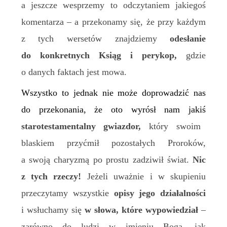
a jeszcze wesprzemy to odczytaniem jakiegoś
komentarza – a przekonamy się, że przy każdym
z tych wersetów znajdziemy
odesłanie
do konkretnych Ksiąg i perykop,
gdzie
o danych faktach jest mowa.
Wszystko to jednak nie może doprowadzić nas
do przekonania, że oto wyrósł nam jakiś
starotestamentalny gwiazdor,
który swoim
blaskiem przyćmił pozostałych Proroków,
a swoją charyzmą po prostu zadziwił świat.
Nic
z tych rzeczy!
Jeżeli uważnie i w skupieniu
przeczytamy wszystkie
opisy jego działalności
i wsłuchamy się
w słowa, które wypowiedział
–
zarówno do ludzi w imieniu Boga, jak