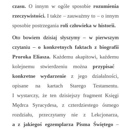
czasu.
O innym w ogóle sposobie
rozumienia
rzeczywistości.
I także – zauważmy to – o innym
sposobie postrzegania
roli człowieka w historii.
Oto bowiem dzisiaj słyszymy – w pierwszym
czytaniu –
o konkretnych faktach
z
biografii
Proroka Eliasza.
Każdemu akapit
owi,
każde
mu
kolejne
mu
stwierdzeni
u można
przypisać
konkretne wydarzeni
e
z jego działalności,
opisane na kartach Starego Testamentu.
I wystarczy, że ten dzisiejszy fragment Księgi
Mędrca Syracydesa, z czterdziestego ósmego
rozdziału, przeczytamy nie z Lekcjonarza,
a z jakiegoś egzemplarza Pisma Świętego
–