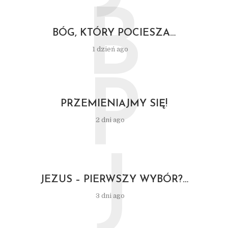
B
BÓG, KTÓRY POCIESZA…
1 dzień ago
P
PRZEMIENIAJMY SIĘ!
2 dni ago
J
JEZUS – PIERWSZY WYBÓR?…
3 dni ago