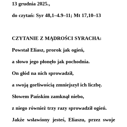
13 grudnia 2025.,
do czytań: Syr 48,1–4.9–11; Mt 17,10–13
CZYTANIE Z MĄDROŚCI SYRACHA:
Powstał Eliasz, prorok jak ogień,
a słowo jego płonęło jak pochodnia.
On głód na nich sprowadził,
a swoją gorliwością zmniejszył ich liczbę.
Słowem Pańskim zamknął niebo,
z niego również trzy razy sprowadził ogień.
Jakże wsławiony jesteś, Eliaszu, przez swoje