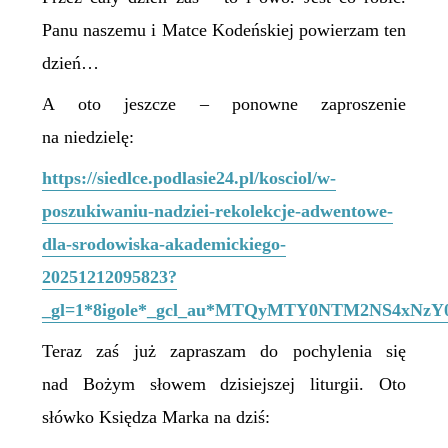
Panu naszemu i Matce Kodeńskiej powierzam ten
dzień…
A oto jeszcze – ponowne zaproszenie
na niedzielę:
https://siedlce.podlasie24.pl/kosciol/w-
poszukiwaniu-nadziei-rekolekcje-adwentowe-
dla-srodowiska-akademickiego-
20251212095823?
_gl=1*8igole*_gcl_au*MTQyMTY0NTM2NS4x
Teraz zaś już zapraszam do pochylenia się
nad Bożym słowem dzisiejszej liturgii. Oto
słówko Księdza Marka na dziś: