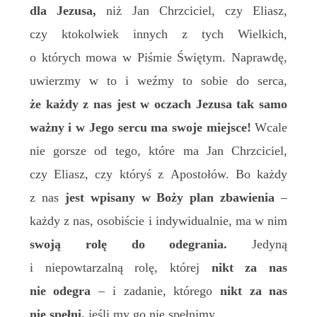
dla Jezusa,
niż Jan Chrzciciel, czy Eliasz,
czy ktokolwiek innych z tych Wielkich,
o których mowa w Piśmie Świętym. Naprawdę,
uwierzmy w to i weźmy to sobie do serca,
że każdy z nas jest w oczach Jezusa tak samo
ważny i w Jego sercu ma swoje miejsce!
Wcale
nie gorsze od tego, które ma Jan Chrzciciel,
czy Eliasz, czy któryś z Apostołów. Bo każdy
z nas
jest wpisany w Boży plan zbawienia
–
każdy z nas, osobiście i indywidualnie, ma w nim
swoją rolę do odegrania.
Jedyną
i niepowtarzalną rolę, której
nikt za nas
nie odegra
– i zadanie, którego
nikt za nas
nie spełni,
jeśli my go nie spełnimy.