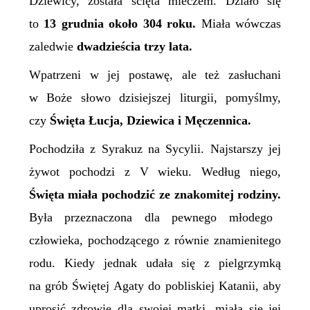
Dziewicy, została ścięta mieczem. Działo się
to
13 grudnia około 304 roku.
Miała wówczas
zaledwie
dwadzieścia trzy lata.
Wpatrzeni w jej postawę, ale też zasłuchani
w Boże słowo dzisiejszej liturgii, pomyślmy,
czy
Święta Łucja, Dziewica i Męczennica.
P
ochodziła z Syrakuz na Sycylii. Najstarszy jej
żywot pochodzi z V wieku. Według niego,
Święta miała pochodzić ze znakomitej rodziny.
Była przeznaczona dla pewnego młod
ego
człowieka
, pochodzącego z równie znamienitego
rodu. Kiedy jednak udała się z pielgrzymką
na grób Świętej Agaty do pobliskiej Katanii, aby
uprosić zdrowie dla swojej matki, miała się jej