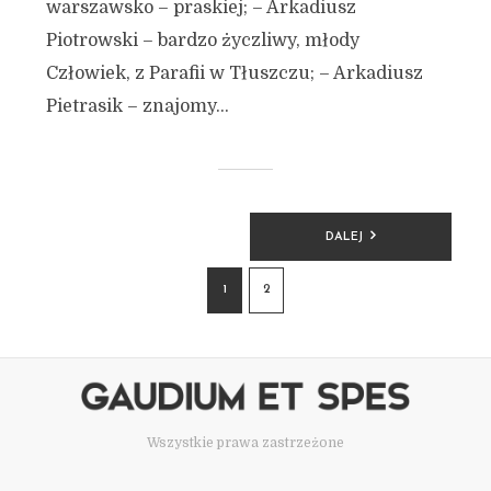
warszawsko – praskiej; – Arkadiusz
Piotrowski – bardzo życzliwy, młody
Człowiek, z Parafii w Tłuszczu; – Arkadiusz
Pietrasik – znajomy...
STRONICOWANIE
DALEJ
WPISÓW
1
2
Wszystkie prawa zastrzeżone