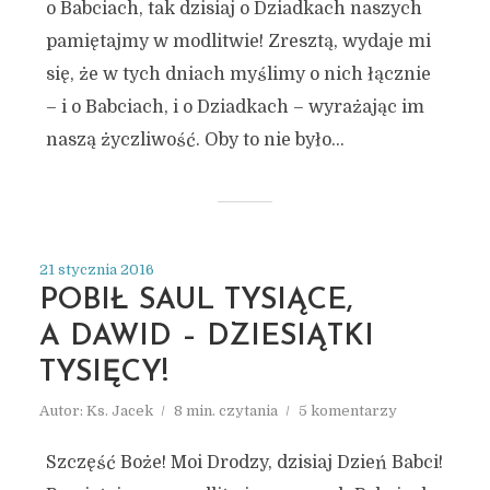
STYCZEŃ 2016
o Babciach, tak dzisiaj o Dziadkach naszych
pamiętajmy w modlitwie! Zresztą, wydaje mi
się, że w tych dniach myślimy o nich łącznie
– i o Babciach, i o Dziadkach – wyrażając im
naszą życzliwość. Oby to nie było...
21 stycznia 2016
POBIŁ SAUL TYSIĄCE,
A DAWID – DZIESIĄTKI
TYSIĘCY!
Autor:
Ks. Jacek
8 min. czytania
5 komentarzy
Szczęść Boże! Moi Drodzy, dzisiaj Dzień Babci!