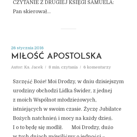
CZYTANIE Z DRUGIEJ KSIĘGI SAMUELA:
Pan skierował...
26 stycznia 2016
MIŁOŚĆ APOSTOLSKA
Autor:
Ks. Jacek
8 min. czytania
6 komentarzy
Szczęść Boże! Moi Drodzy, w dniu dzisiejszym
urodziny obchodzi Lidka Świder, z jednej
z moich Wspólnot młodzieżowych,
istniejących w swoim czasie. Życzę Jubilatce
Bożych natchnień i mocy na każdy dzień.
I o to będę się modlił. Moi Drodzy, dużo
w tych dniach mówiliśmy o jedności –