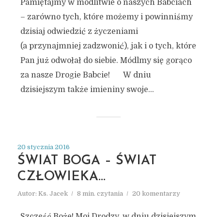
Pamiętajmy w modlitwie o naszych Babciach
– zarówno tych, które możemy i powinniśmy
dzisiaj odwiedzić z życzeniami
(a przynajmniej zadzwonić), jak i o tych, które
Pan już odwołał do siebie. Módlmy się gorąco
za nasze Drogie Babcie! W dniu
dzisiejszym także imieniny swoje...
20 stycznia 2016
ŚWIAT BOGA – ŚWIAT
CZŁOWIEKA…
Autor:
Ks. Jacek
8 min. czytania
20 komentarzy
Szczęść Boże! Moi Drodzy, w dniu dzisiejszym