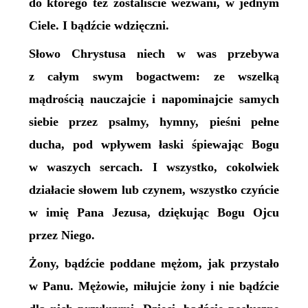
do którego też zostaliście wezwani, w jednym
Ciele. I bądźcie wdzięczni.
Słowo Chrystusa niech w was przebywa
z całym swym bogactwem: ze wszelką
mądrością nauczajcie i napominajcie samych
siebie przez psalmy, hymny, pieśni pełne
ducha, pod wpływem łaski śpiewając Bogu
w waszych sercach. I wszystko, cokolwiek
działacie słowem lub czynem, wszystko czyńcie
w imię Pana Jezusa, dziękując Bogu Ojcu
przez Niego.
Żony, bądźcie poddane mężom, jak przystało
w Panu. Mężowie, miłujcie żony i nie bądźcie