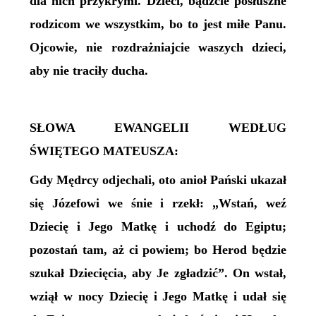
dla nich przykrymi. Dzieci, bądźcie posłuszne
rodzicom we wszystkim, bo to jest miłe Panu.
Ojcowie, nie rozdrażniajcie waszych dzieci,
aby nie traciły ducha.
SŁOWA EWANGELII WEDŁUG
ŚWIĘTEGO MATEUSZA:
Gdy Mędrcy odjechali, oto anioł Pański ukazał
się Józefowi we śnie i rzekł: „Wstań, weź
Dziecię i Jego Matkę i uchodź do Egiptu;
pozostań tam, aż ci powiem; bo Herod będzie
szukał Dziecięcia, aby Je zgładzić”. On wstał,
wziął w nocy Dziecię i Jego Matkę i udał się