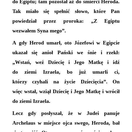
do Egiptu; tam pozostał aż do śmierci Heroda.
Tak miało się spełnić słowo, które Pan
powiedział przez proroka: „Z Egiptu
wezwałem Syna mego”.
A gdy Herod umarł, oto Józefowi w Egipcie
ukazał się anioł Pański we śnie i rzekł:
„Wstań, weź Dziecię i Jego Matkę i idź
do ziemi Izraela, bo już umarli ci,
którzy czyhali na życie Dziecięcia”. On
więc wstał, wziął Dziecię i Jego Matkę i wrócił
do ziemi Izraela.
Lecz gdy posłyszał, że w Judei panuje
Archelaus w miejsce ojca swego, Heroda, bał