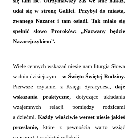
się tam iść. Otrzymawszy zaś we śnie nakaz,
udał się w stronę Galilei. Przybył do miasta,
zwanego Nazaret i tam osiadł. Tak miało się
spełnić słowo Proroków: „Nazwany będzie
Nazarejczykiem”.
Wiele cennych wskazań niesie nam liturgia Słowa
w dniu dzisiejszym –
w Święto Świętej Rodziny.
Pierwsze czytanie, z Księgi Syracydesa,
daje
wskazania praktyczne,
dotyczące układania
wzajemnych relacji pomiędzy rodzicami
a dziećmi.
Każdy
właściwie
werset niesie jakieś
przesłanie,
które z pewnością warto wziąć
na warsztat osobistej refleksji.