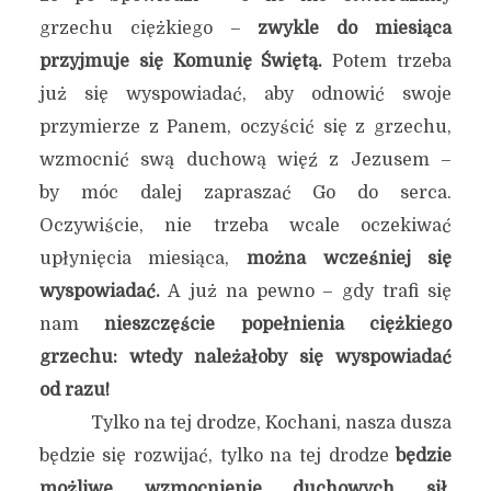
grzechu ciężkiego –
zwykle do miesiąca
przyjmuje się Komunię Świętą.
Potem trzeba
już się wyspowiadać, aby odnowić swoje
przymierze z Panem, oczyścić się z grzechu,
wzmocnić swą duchową więź z Jezusem –
by móc dalej zapraszać Go do serca.
Oczywiście, nie trzeba wcale oczekiwać
upłynięcia miesiąca,
można wcześniej się
wyspowiadać.
A już na pewno – gdy trafi się
nam
nieszczęście popełnienia ciężkiego
grzechu:
wtedy należałoby się wyspowiadać
od razu!
Tylko na tej drodze, Kochani, nasza dusza
będzie się rozwijać, tylko na tej drodze
będzie
możliwe wzmocnienie duchowych sił,