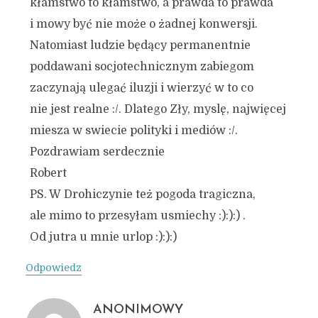
kłamstwo to kłamstwo, a prawda to prawda
i mowy być nie może o żadnej konwersji.
Natomiast ludzie będący permanentnie
poddawani socjotechnicznym zabiegom
zaczynają ulegać iluzji i wierzyć w to co
nie jest realne :/. Dlatego Zły, myslę, najwięcej
miesza w swiecie polityki i mediów :/.
Pozdrawiam serdecznie
Robert
PS. W Drohiczynie też pogoda tragiczna,
ale mimo to przesyłam usmiechy :):):) .
Od jutra u mnie urlop :):):)
Odpowiedz
ANONIMOWY