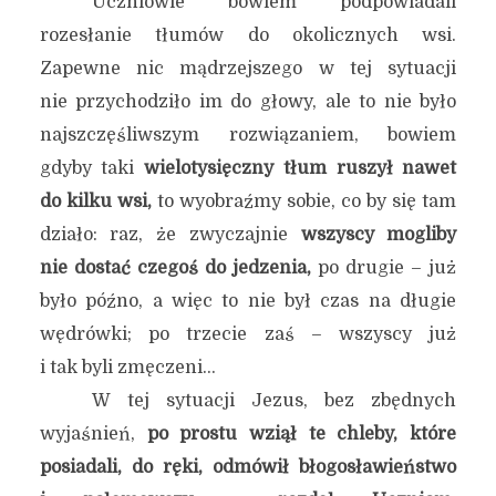
Uczniowie bowiem podpowiadali
rozesłanie tłumów do okolicznych wsi.
Zapewne nic mądrzejszego w tej sytuacji
nie przychodziło im do głowy, ale to nie było
najszczęśliwszym rozwiązaniem, bowiem
gdyby taki
wielotysięczny tłum ruszył nawet
do kilku wsi,
to wyobraźmy sobie, co by się tam
działo: raz, że zwyczajnie
wszyscy mogliby
nie dostać czegoś do jedzenia,
po drugie – już
było późno, a więc to nie był czas na długie
wędrówki; po trzecie zaś – wszyscy już
i tak byli zmęczeni…
W tej sytuacji Jezus, bez zbędnych
wyjaśnień,
po prostu wziął te chleby, które
posiadali, do ręki, odmówił błogosławieństwo