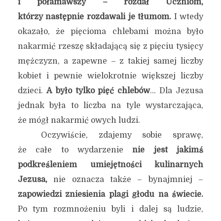
i połamawszy – rozdał Uczniom,
którzy następnie rozdawali je tłumom.
I wtedy
okazało, że pięcioma chlebami można było
nakarmić rzeszę składającą się z pięciu tysięcy
mężczyzn, a zapewne – z takiej samej liczby
kobiet i pewnie wielokrotnie większej liczby
dzieci.
A było tylko pięć chlebów
… Dla Jezusa
jednak była to liczba na tyle wystarczająca,
że mógł nakarmić owych ludzi.
Oczywiście, zdajemy sobie sprawę,
że całe to wydarzenie
nie jest jakimś
podkreśleniem umiejętności kulinarnych
Jezusa,
nie oznacza także – bynajmniej –
zapowiedzi zniesienia plagi głodu na świecie.
Po tym rozmnożeniu byli i dalej są ludzie,