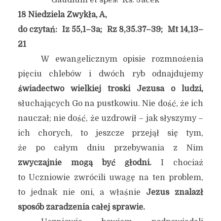
Gaudium et spes! Ks. Jacek
18 Niedziela Zwykła, A,
do czytań: Iz 55,1–3a; Rz 8,35.37–39; Mt 14,13–
21
W ewangelicznym opisie rozmnożenia
pięciu chlebów i dwóch ryb odnajdujemy
świadectwo wielkiej troski Jezusa o ludzi,
słuchających Go na pustkowiu. Nie dość, że ich
nauczał; nie dość, że uzdrowił – jak słyszymy –
ich chorych, to jeszcze przejął się tym,
że po całym dniu przebywania z Nim
zwyczajnie mogą być głodni.
I chociaż
to Uczniowie zwrócili uwagę na ten problem,
to jednak nie oni, a właśnie
Jezus znalazł
sposób zaradzenia całej sprawie.