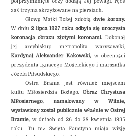
półprzymknięte oczy dodają Jej powagi, ręce
zaś trzyma skrzyżowane na piersiach.
Głowę Matki Bożej zdobią
dwie korony.
W dniu
2 lipca 1927 roku odbyła się uroczysta
koronacja obrazu złotymi koronami.
Dokonał
jej arcybiskup metropolita warszawski,
Kardynał Aleksander Kakowski,
w obecności
prezydenta Ignacego Mościckiego i marszałka
Józefa Piłsudskiego.
Ostra Brama jest również miejscem
kultu Miłosierdzia Bożego.
Obraz Chrystusa
Miłosiernego, namalowany w Wilnie,
wystawiony został publicznie właśnie w Ostrej
Bramie,
w dniach od 26 do 28 kwietnia 1935
roku. Tu też Święta Faustyna miała wizję