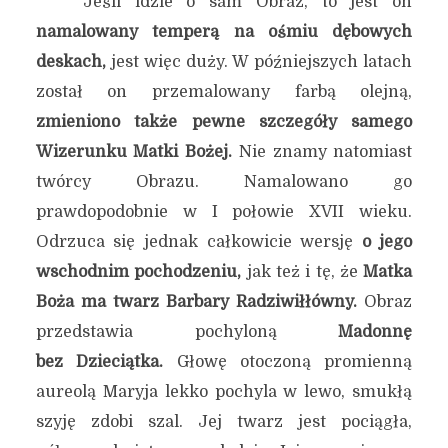
Jeśli idzie o sam Obraz, to jest on
namalowany temperą na ośmiu dębowych
deskach,
jest więc duży. W późniejszych latach
został on przemalowany farbą olejną,
zmieniono także pewne szczegóły samego
Wizerunku Matki Bożej.
Nie znamy natomiast
twórcy Obrazu. Namalowano go
prawdopodobnie w I połowie XVII wieku.
Odrzuca się jednak całkowicie wersję
o jego
wschodnim pochodzeniu,
jak też i tę, że
Matka
Boża ma twarz Barbary Radziwiłłówny.
Obraz
przedstawia pochyloną
Madonnę
bez Dzieciątka.
Głowę otoczoną promienną
aureolą Maryja lekko pochyla w lewo, smukłą
szyję zdobi szal. Jej twarz jest pociągła,