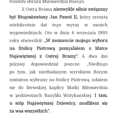
triumfu obrazu Miłosierdzia Bożego.
Z Ostrą Bramą
niezwykle silnie związany
był Błogosławiony Jan Paweł II,
który zresztą
wielokrotnie dał tego wyraz w swoich
wypowiedziach. Oto w dniu 6 września 1993
roku stwierdził:
„W momencie mojego wyboru
na Stolicę Piotrową
pomyślałem o Matce
Najświętszej z Ostrej Bramy”.
A dwa dni
później dopowiedział jeszcze: „Niedługo
po tym, jak niezbadanym wyrokiem Bożym
zostałem wybrany na Stolicę Piotrową, udałem
się do litewskiej kaplicy Matki Miłosierdzia
w podziemiach Bazyliki Watykańskiej.
I tam,
u stóp Najświętszej Dziewicy, modliłem się
za was wszystkich”.