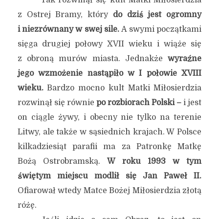
Tak rozwinął się kult Matki Miłosierdzia
z Ostrej Bramy, który
do dziś jest ogromny
i niezrównany w swej sile.
A swymi początkami
sięga drugiej połowy XVII wieku i wiąże się
z obroną murów miasta. Jednakże
wyraźne
jego wzmożenie nastąpiło w I połowie
XVIII
wieku.
Bardzo mocno kult Matki Miłosierdzia
rozwinął się równie
po rozbiorach Polski –
i jest
on
ciągle żywy, i obecny nie tylko na terenie
Litwy, ale także w sąsiednich krajach. W Polsce
kilkadziesiąt parafii ma za Patronkę Matkę
Bożą Ostrobramską.
W roku 1993 w tym
świętym miejscu modlił się Jan Paweł II.
Ofiarował wtedy Matce Bożej Miłosierdzia złotą
różę.