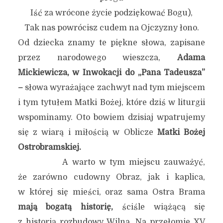
Iść za wrócone życie podziękować Bogu),
Tak nas powrócisz cudem na Ojczyzny łono.
Od dziecka znamy te piękne słowa, zapisane
przez narodowego wieszcza,
Adama
Mickiewicza, w Inwokacji do „Pana Tadeusza”
–
słowa wyrażające zachwyt nad tym miejscem
i tym tytułem Matki Bożej, które dziś w liturgii
wspominamy. Oto bowiem dzisiaj wpatrujemy
się z wiarą i miłością w Oblicze
Matki Bożej
Ostrobramskiej.
A warto w tym miejscu zauważyć,
że zarówno cudowny Obraz, jak i kaplica,
w której się mieści, oraz sama Ostra Brama
mają bogatą historię,
ściśle wiążącą się
z historią rozbudowy Wilna. Na przełomie XV