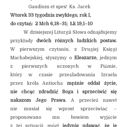
Gaudium et spes! Ks. Jacek
Wtorek 33 tygodnia zwykłego, rok I,
do czytań: 2 Mch 6,18–31; Łk 19,1–10
W dzisiejszej Liturgii Słowa odnajdujemy
przykłady
dwóch różnych ludzkich postaw.
W pierwszym czytaniu, z Drugiej Księgi
Machabejskiej, słyszymy o
Eleazarze,
jednym
z pierwszych uczonych w Piśmie,
który w czasie prześladowania Izraela
przez króla Antiocha
mężnie oddał życie,
nie chcąc zdradzić Boga i sprzeciwić się
nakazom Jego Prawa.
A przecież nawet
nie musiał się wprost sprzeciwiać –
proponowano mu bowiem wyjście
z tej sytuacji: mógł
jedynie udawać, że je