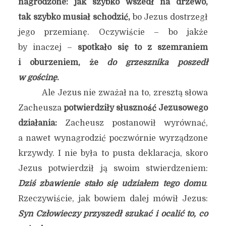
nagrodzone: jak szybko wszedł na drzewo,
tak szybko musiał schodzić,
bo Jezus dostrzegł
jego przemianę. Oczywiście – bo jakże
by inaczej –
spotkało się to z szemraniem
i oburzeniem, że
do grzesznika poszedł
w gościnę
.
Ale Jezus nie zważał na to, zresztą słowa
Zacheusza
potwierdziły słuszność Jezusowego
działania:
Zacheusz postanowił wyrównać,
a nawet wynagrodzić poczwórnie wyrządzone
krzywdy. I nie była to pusta deklaracja, skoro
Jezus potwierdził ją swoim stwierdzeniem:
Dziś zbawienie stało się udziałem tego domu
.
Rzeczywiście, jak bowiem dalej mówił Jezus:
Syn Człowieczy przyszedł szukać i ocalić to, co