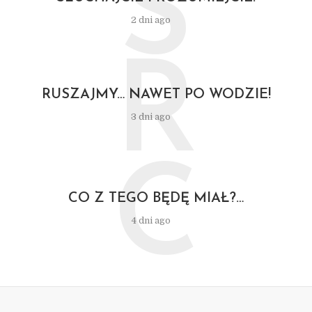
S
2 dni ago
R
RUSZAJMY… NAWET PO WODZIE!
3 dni ago
C
CO Z TEGO BĘDĘ MIAŁ?…
4 dni ago