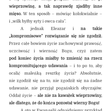
wieprzowinę, a tak naprawdę zjadłby inne
mięso.
W ten sposób – mówiąc kolokwialnie –
i „wilk byłby syty i owca cała”.
A jednak Eleazar i
na takie
„kompromisowe” rozwiązanie się nie zgodził.
Przez całe bowiem życie zachowywał prawość,
uczciwość i wierność Bogu, czyż zatem
pod koniec życia miałby to zmienić na rzecz
kompromitującego udawania
– i to po to, aby
ocalić maleńką resztkę życia? Absolutnie,
nie zgodził się na to, nie zgodził się na żadne
udawanie, nie przyjął pogańskich obyczajów.
Oddał życie –
ale nie za kawałek wieprzowiny,
ale dlatego, że do końca pozostał wierny Bogu!
A oto w Ewangelii odnajdujemy przykład