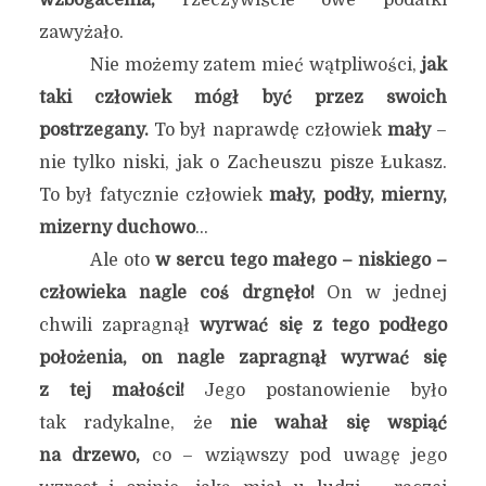
wzbogacenia,
rzeczywiście owe podatki
zawyżało.
Nie możemy zatem mieć wątpliwości,
jak
taki człowiek mógł być przez swoich
postrzegany.
To był naprawdę człowiek
mały
–
nie tylko niski, jak o Zacheuszu pisze Łukasz.
To był fatycznie człowiek
mały, podły, mierny,
mizerny duchowo
…
Ale oto
w sercu tego małego – niskiego –
człowieka nagle coś drgnęło!
On w jednej
chwili zapragnął
wyrwać się z tego podłego
położenia, on nagle zapragnął wyrwać się
z tej małości!
Jego postanowienie było
tak radykalne, że
nie wahał się wspiąć
na drzewo,
co – wziąwszy pod uwagę jego