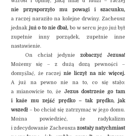
wzrost i opinię, jaką miał u ludzi – raczej
nie przysporzyło mu powagi i szacunku,
a raczej naraziło na kolejne drwiny. Zacheusz
jednak
już o to nie dbał,
bo w sercu jego już był
zupełnie inny porządek, zupełnie inne
nastawienie.
On chciał jedynie
zobaczyć Jezusa!
Możemy się – z dużą dozą pewności –
domyślać, że raczej
nie liczył na nic więcej.
A już na pewno nie na to, co się stało:
a mianowicie to, że
Jezus dostrzeże go tam
i każe mu zejść prędko – tak prędko, jak
wszedł
– bo chciał się zatrzymać w jego domu.
Można powiedzieć, że radykalizm
i zdecydowanie Zacheusza
zostały natychmiast