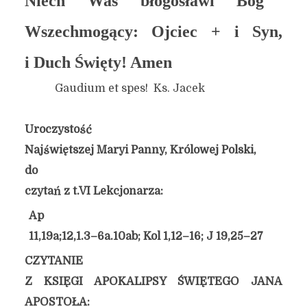
Niech Was błogosławi Bóg
Wszechmogący: Ojciec + i Syn,
i Duch Święty! Amen
Gaudium et spes! Ks. Jacek
Uroczystość
Najświętszej Maryi Panny, Królowej Polski,
do
czytań z t.VI Lekcjonarza:
Ap
11,19a;12,1.3–6a.10ab; Kol 1,12–16; J 19,25–27
CZYTANIE
Z KSIĘGI APOKALIPSY ŚWIĘTEGO JANA
APOSTOŁA: