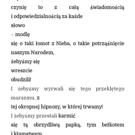
czynię to z całą świadomością
i odpowiedzialnością za każde
słowo
–
modlę
się o taki łomot z Nieba, o takie potrząśnięcie
naszym Narodem,
żebyśmy
się
wreszcie
obudzili!
I żebyśmy wyrwali się tego przeklętego
marazmu,
z
tej okropnej hipnozy, w której trwamy!
I żebyśmy przestali
karmić
się tą obrzydliwą papką, tym bełkotem
i kłamstwem,