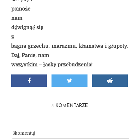
po
może
nam
dźwignąć
się
z
bagna grzechu, marazmu, kłamstwa i głupoty.
Daj, Panie, nam
wszystkim – łaskę przebudzenia!
4 KOMENTARZE
Skomentuj