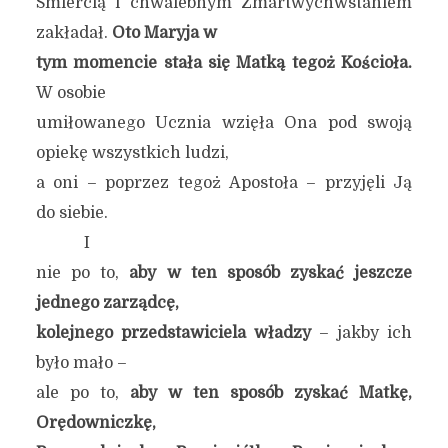
Śmiercią i chwalebnym Zmartwychwstaniem
zakładał.
Oto Maryja w
tym momencie stała się Matką tegoż Kościoła.
W osobie
umiłowanego Ucznia wzięła Ona pod swoją
opiekę wszystkich ludzi,
a oni – poprzez tegoż Apostoła – przyjęli Ją
do siebie.
I
nie po to,
aby w ten sposób zyskać jeszcze
jednego zarządcę,
kolejnego przedstawiciela władzy
– jakby ich
było mało –
ale po to,
aby w ten sposób zyskać Matkę,
Orędowniczkę,