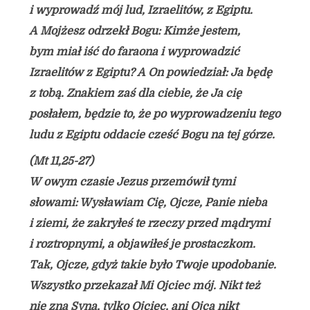
i wyprowadź mój lud, Izraelitów, z Egiptu.
A Mojżesz odrzekł Bogu: Kimże jestem,
bym miał iść do faraona i wyprowadzić
Izraelitów z Egiptu? A On powiedział: Ja będę
z tobą. Znakiem zaś dla ciebie, że Ja cię
posłałem, będzie to, że po wyprowadzeniu tego
ludu z Egiptu oddacie cześć Bogu na tej górze.
(Mt 11,25-27)
W owym czasie Jezus przemówił tymi
słowami: Wysławiam Cię, Ojcze, Panie nieba
i ziemi, że zakryłeś te rzeczy przed mądrymi
i roztropnymi, a objawiłeś je prostaczkom.
Tak, Ojcze, gdyż takie było Twoje upodobanie.
Wszystko przekazał Mi Ojciec mój. Nikt też
nie zna Syna, tylko Ojciec, ani Ojca nikt