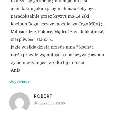
to uczę się go kochać takim jakim jest
a nie takim jakim ja bym chciała żeby był..
paradoksalnie przez kryzys małżeński
kocham Boga jeszcze mocniej za Jego Miłość,
Miłosierdzie, Pokorę, Mądrość..za delikatność,
cierpliwość, stałość..
jakie wielkie dzieła przede mną ? kochać
męża prawdziwą miłością i pokazywać swoim
życiem w Kim jest źródło tej miłości
Ania
Odpowiedz
ROBERT
16 lipca 2015 o 08:09