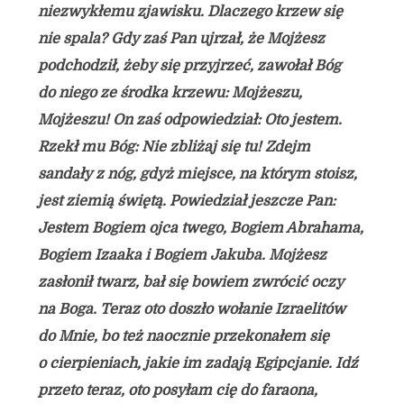
niezwykłemu zjawisku. Dlaczego krzew się
nie spala? Gdy zaś Pan ujrzał, że Mojżesz
podchodził, żeby się przyjrzeć, zawołał Bóg
do niego ze środka krzewu: Mojżeszu,
Mojżeszu! On zaś odpowiedział: Oto jestem.
Rzekł mu Bóg: Nie zbliżaj się tu! Zdejm
sandały z nóg, gdyż miejsce, na którym stoisz,
jest ziemią świętą. Powiedział jeszcze Pan:
Jestem Bogiem ojca twego, Bogiem Abrahama,
Bogiem Izaaka i Bogiem Jakuba. Mojżesz
zasłonił twarz, bał się bowiem zwrócić oczy
na Boga. Teraz oto doszło wołanie Izraelitów
do Mnie, bo też naocznie przekonałem się
o cierpieniach, jakie im zadają Egipcjanie. Idź
przeto teraz, oto posyłam cię do faraona,