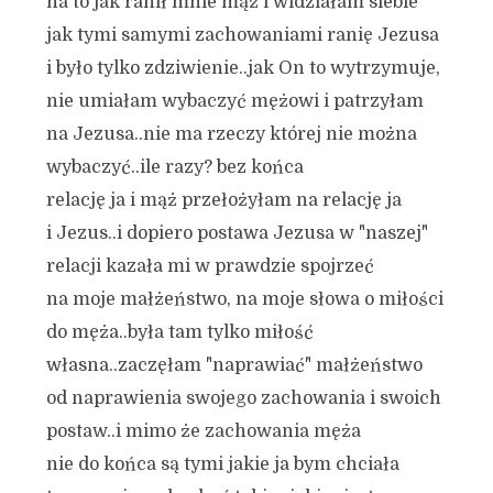
na to jak ranił mnie mąż i widziałam siebie
jak tymi samymi zachowaniami ranię Jezusa
i było tylko zdziwienie..jak On to wytrzymuje,
nie umiałam wybaczyć mężowi i patrzyłam
na Jezusa..nie ma rzeczy której nie można
wybaczyć..ile razy? bez końca
relację ja i mąż przełożyłam na relację ja
i Jezus..i dopiero postawa Jezusa w "naszej"
relacji kazała mi w prawdzie spojrzeć
na moje małżeństwo, na moje słowa o miłości
do męża..była tam tylko miłość
własna..zaczęłam "naprawiać" małżeństwo
od naprawienia swojego zachowania i swoich
postaw..i mimo że zachowania męża
nie do końca są tymi jakie ja bym chciała