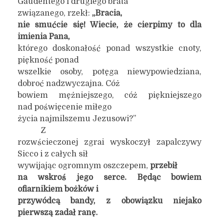
Gaudentego i drugiego brata
związanego, rzekł:
„Bracia,
nie smućcie się! Wiecie, że cierpimy to dla
imienia Pana,
którego doskonałość ponad wszystkie cnoty,
piękność ponad
wszelkie osoby, potęga niewypowiedziana,
dobroć nadzwyczajna. Cóż
bowiem mężniejszego, cóż piękniejszego
nad poświęcenie miłego
życia najmilszemu Jezusowi?”
Z
rozwścieczonej zgrai wyskoczył zapalczywy
Sicco i z całych sił
wywijając ogromnym oszczepem,
przebił
na wskroś jego serce. Będąc bowiem
ofiarnikiem bożków i
przywódcą bandy, z obowiązku niejako
pierwszą zadał ranę.