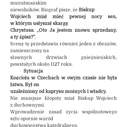
muzułmańskim
niewolników. Biograf pisze, że
Biskup
Wojciech miał mieć pewnej nocy sen,
w którym usłyszał skargę
Chrystusa: „Oto Ja jestem znowu sprzedany,
a ty śpisz?”.
Scenę tę przedstawia również jeden z obrazów,
zamieszczony na
sławnych drzwiach gnieźnieńskich,
powstałych około 1127 roku.
Sytuacja
Kościoła w Czechach w owym czasie nie była
łatwa. Był on
uzależniony od kaprysu możnych i władcy.
Nie mniejsze kłopoty miał Biskup Wojciech
z duchownymi.
Wprowadzenie zasad życia wspólnotowego
szło opornie wśród
duchowieństwa katedralnego.