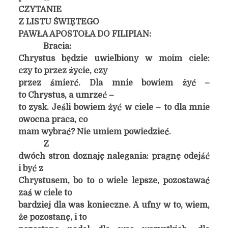
CZYTANIE
Z LISTU ŚWIĘTEGO
PAWŁA APOSTOŁA DO FILIPIAN:
Bracia:
Chrystus będzie uwielbiony w moim ciele:
czy to przez życie, czy
przez śmierć. Dla mnie bowiem żyć –
to Chrystus, a umrzeć –
to zysk. Jeśli bowiem żyć w ciele – to dla mnie
owocna praca, co
mam wybrać? Nie umiem powiedzieć.
Z
dwóch stron doznaję nalegania: pragnę odejść
i być z
Chrystusem, bo to o wiele lepsze, pozostawać
zaś w ciele to
bardziej dla was konieczne. A ufny w to, wiem,
że pozostanę, i to