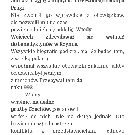
Jan XV przyjął z miłością udręczonego biskupa
Pragi.
Nie zwolnił go wprawdzie z obowiązków,
ale pozwolił mu na czas
pewien od nich się oddalić.
Wtedy
Wojciech zdecydował się wstąpić
do benedyktynów w Rzymie.
Wszystkie biografie podkreślają, że będąc tam,
z wielką pokorą
wypełniał wszystkie obowiązki zakonne, jakby
od dawna był jednym
z mnichów. Przebywał tam
do
roku 992.
Wtedy
właśnie,
na usilne
prośby Czechów,
postanowił
wrócić do nich. Nie na długo jednak. Oto
bowiem doszło do ostrego
konfliktu z przedstawicielami jednego