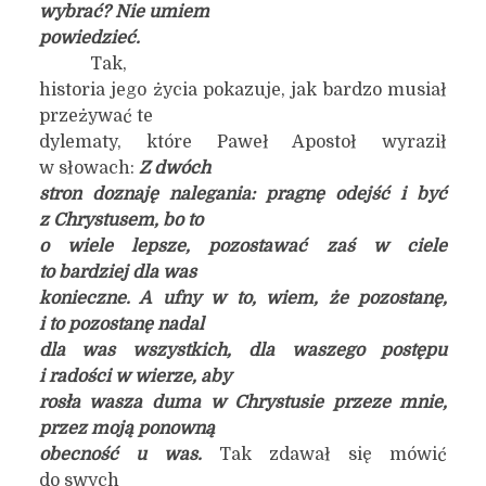
wybrać? Nie umiem
powiedzieć.
Tak,
historia jego życia pokazuje, jak bardzo musiał
przeżywać te
dylematy, które Paweł Apostoł wyraził
w słowach:
Z dwóch
stron doznaję nalegania: pragnę odejść i być
z Chrystusem, bo to
o wiele lepsze, pozostawać zaś w ciele
to bardziej dla was
konieczne. A ufny w to, wiem, że pozostanę,
i to pozostanę nadal
dla was wszystkich, dla waszego postępu
i radości w wierze, aby
rosła wasza duma w Chrystusie przeze mnie,
przez moją ponowną
obecność u was.
Tak zdawał się mówić
do swych