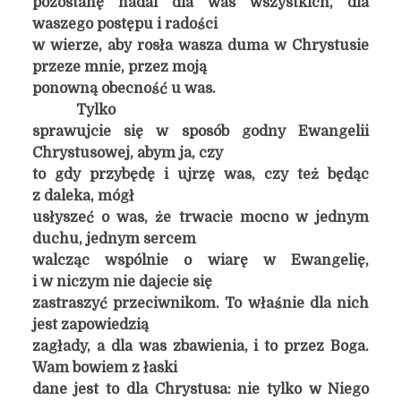
pozostanę nadal dla was wszystkich, dla
waszego postępu i radości
w wierze, aby rosła wasza duma w Chrystusie
przeze mnie, przez moją
ponowną obecność u was.
Tylko
sprawujcie się w sposób godny Ewangelii
Chrystusowej, abym ja, czy
to gdy przybędę i ujrzę was, czy też będąc
z daleka, mógł
usłyszeć o was, że trwacie mocno w jednym
duchu, jednym sercem
walcząc wspólnie o wiarę w Ewangelię,
i w niczym nie dajecie się
zastraszyć przeciwnikom. To właśnie dla nich
jest zapowiedzią
zagłady, a dla was zbawienia, i to przez Boga.
Wam bowiem z łaski
dane jest to dla Chrystusa: nie tylko w Niego