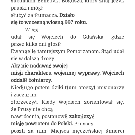
subdiakon Benedykt Bogusza, który znał język
pruski i mógł
służyć za tłumacza.
Działo
się to wczesną wiosną 997 roku.
Wisłą
udał się Wojciech do Gdańska, gdzie
przez kilka dni głosił
Ewangelię tamtejszym Pomorzanom. Stąd udał
się w dalszą drogę.
Aby nie nadawać swojej
misji charakteru wojennej wyprawy, Wojciech
oddalił żołnierzy.
Niedługo potem dziki tłum otoczył misjonarzy
i zaczął im
złorzeczyć. Kiedy Wojciech zorientował się,
że Prusy nie chcą
nawrócenia, postanowił
zakończyć
misję powrotem do Polski.
Prusacy
poszli za nim. Miejsca męczeńskiej śmierci