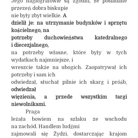
Jego hagiografowie są zgodni, że posiadane
przezeń dobra biskupie
nie były zbyt wielkie.
A
dzielił je: na utrzymanie budynków i sprzętu
kościelnego, na
potrzeby duchowieństwa katedralnego
i diecezjalnego,
na potrzeby własne, które były w tych
wydatkach najmniejsze, i
wreszcie także na ubogich. Zaopatrywał ich
potrzeby i sam ich
odwiedzał, słuchał pilnie ich skarg i próśb,
odwiedzał
więzienia, a przede wszystkim targi
niewolnikami.
Praga
leżała bowiem na szlaku ze wschodu
na zachód. Handlem ludźmi
zajmowali się Żydzi, dostarczając krajom