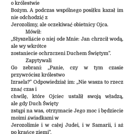
o królestwie
Bożym. A podczas wspólnego posiłku kazał im
nie odchodzić z
Jerozolimy, ale oczekiwać obietnicy Ojca.
Mówił:
„Słyszeliście o niej ode Mnie: Jan chrzcił wodą,
ale wy wkrótce
zostaniecie ochrzczeni Duchem Świętym”.
Zapytywali
Go zebrani: „Panie, czy w tym czasie
przywrócisz królestwo
Izraela?” Odpowiedział im: „Nie wasza to rzecz
znać czas i
chwilę, które Ojciec ustalił swoją władzą,
ale gdy Duch Święty
zstąpi na was, otrzymacie Jego moc i będziecie
moimi świadkami w
Jerozolimie i w całej Judei, i w Samarii, i aż
po krańce ziemi”.