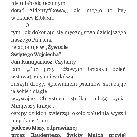
nie udało się uczonym
dotąd zidentyfikować, ale mogło to być
w okolicy Elbląga.
O
tym, jak dokonało się męczeństwo dzisiejszego
naszego Patrona,
relacjonuje
w „
Żywocie
Świętego Wojciecha”
Jan Kanapariusz.
Czytamy
tam: „Już przy różowym brzasku dzień
wstawał, gdy oni w dalszą
ruszyli drogę, śpiewaniem psalmów skracając
ją sobie i ciągle
wzywając Chrystusa, słodką radość życia.
Minąwszy knieje i
ostępy dzikich zwierząt, około południa wyszli
na polanę. Tam
podczas Mszy, odprawianej
przez Gaudentego, Święty Mnich przyjął