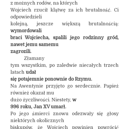
z możnych rodów, na których
Wojciech rzucił klątwę za ich brutalność. Ci
odpowiedzieli
kolejną, jeszcze większą brutalnością:
wymordowali
braci Wojciecha, spalili jego rodzinny gród,
nawet jemu samemu
zagrozili.
Złamany
tym wszystkim, po zaledwie niecałych trzech
latach
udał
się potajemnie ponownie do Rzymu.
Na Awentynie przyjęto go serdecznie. Papież
również okazał mu
dużo życzliwości. Niestety,
w
996 roku, Jan XV umarł.
Po jego śmierci znowu odezwały się głosy
niektórych okolicznych
biskupów, że Wojciech powinien powrócić