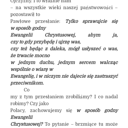
Ojczyzny. I to właśnie nam
– na wszystkie wieki naszej państwowości –
pozostawił to
Pawłowe przesłanie:
Tylko sprawujcie się
w sposób godny
Ewangelii Chrystusowej, abym ja,
czy to gdy przybędę i ujrzę was,
czy też będąc z daleka, mógł usłyszeć o was,
że trwacie mocno
w jednym duchu, jednym sercem walcząc
wspólnie o wiarę w
Ewangelię, i w niczym nie dajecie się zastraszyć
przeciwnikom.
Co
my z tym przesłaniem zrobiliśmy? I co nadal
robimy? Czy jako
Polacy, zachowujemy się
w sposób godny
Ewangelii
Chrystusowej?
To pytanie – brzmiące tu może