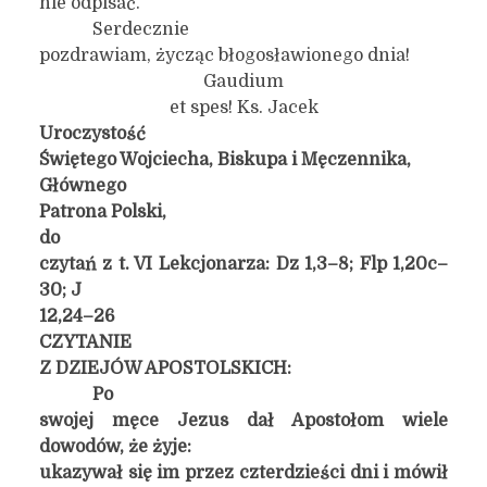
nie odpisać.
Serdecznie
pozdrawiam, życząc błogosławionego dnia!
Gaudium
et spes! Ks. Jacek
Uroczystość
Świętego Wojciecha, Biskupa i Męczennika,
Głównego
Patrona Polski,
do
czytań z t. VI Lekcjonarza:
Dz 1,3–8; Flp 1,20c–
30; J
12,24–26
CZYTANIE
Z DZIEJÓW APOSTOLSKICH:
Po
swojej męce Jezus dał Apostołom wiele
dowodów, że żyje:
ukazywał się im przez czterdzieści dni i mówił