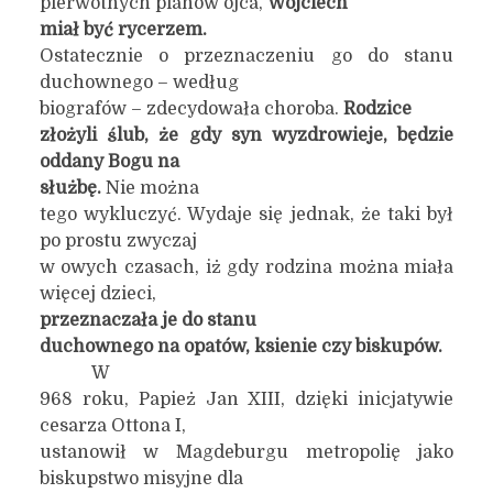
pierwotnych planów ojca,
Wojciech
miał być rycerzem.
Ostatecznie o przeznaczeniu go do stanu
duchownego – według
biografów – zdecydowała choroba.
Rodzice
złożyli ślub, że gdy syn wyzdrowieje, będzie
oddany Bogu na
służbę.
Nie można
tego wykluczyć. Wydaje się jednak, że taki był
po prostu zwyczaj
w owych czasach, iż gdy rodzina można miała
więcej dzieci,
przeznaczała je do stanu
duchownego na opatów, ksienie czy biskupów.
W
968 roku, Papież Jan XIII, dzięki inicjatywie
cesarza Ottona I,
ustanowił w Magdeburgu metropolię jako
biskupstwo misyjne dla