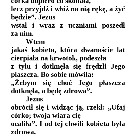
córka dopiero co skonała,
lecz przyjdź i włóż na nią rękę, a żyć
będzie”. Jezus
wstał i wraz z uczniami poszedł
za nim.
Wtem
jakaś kobieta, która dwanaście lat
cierpiała na krwotok, podeszła
z tyłu i dotknęła się frędzli Jego
płaszcza. Bo sobie mówiła:
„Żebym się choć Jego płaszcza
dotknęła, a będę zdrowa”.
Jezus
obrócił się i widząc ją, rzekł: „Ufaj
córko; twoja wiara cię
ocaliła”. I od tej chwili kobieta była
zdrowa.