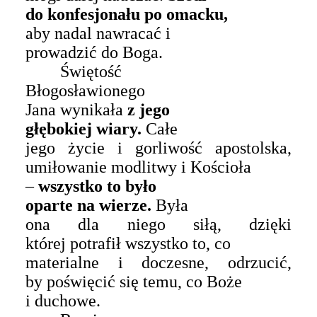
do konfesjonału po omacku,
aby nadal nawracać i
prowadzić do Boga.
Świętość
B
łogosławionego
Jana wynikała
z jego
głębokiej wiary.
Całe
jego życie i gorliwość apostolska,
umiłowanie modlitwy i Kościoła
–
wszystko to było
oparte na wierze.
Była
ona dla niego siłą, dzięki
której potrafił wszystko to, co
materialne i doczesne, odrzucić,
by poświęcić się temu, co Boże
i duchowe.