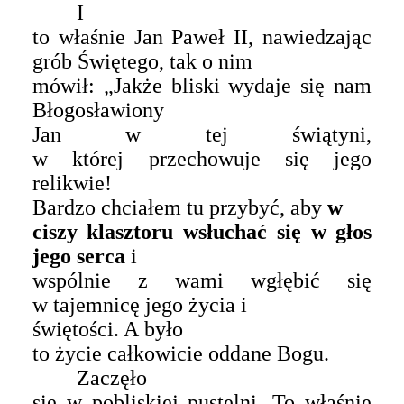
I
to właśnie Jan Paweł II, nawiedzając
grób Świętego, tak o nim
mówił: „Jakże bliski wydaje się nam
B
łogosławiony
Jan w tej świątyni,
w której przechowuje się jego
relikwie!
Bardzo chciałem tu przybyć, aby
w
ciszy klasztoru wsłuchać się w głos
jego serca
i
wspólnie z wami wgłębić się
w tajemnicę jego życia i
świętości.
A było
to życie całkowicie oddane Bogu.
Zaczęło
się w pobliskiej pustelni. To właśnie