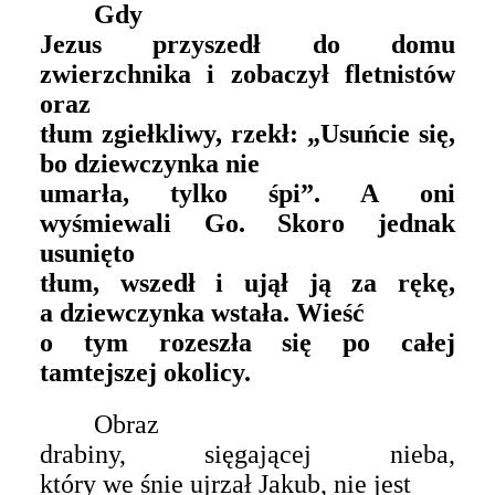
Gdy
Jezus przyszedł do domu
zwierzchnika i zobaczył fletnistów
oraz
tłum zgiełkliwy, rzekł: „Usuńcie się,
bo dziewczynka nie
umarła, tylko śpi”. A oni
wyśmiewali Go. Skoro jednak
usunięto
tłum, wszedł i ujął ją za rękę,
a dziewczynka wstała. Wieść
o tym rozeszła się po całej
tamtejszej okolicy.
Obraz
drabiny, sięgającej nieba,
który we śnie ujrzał Jakub, nie jest