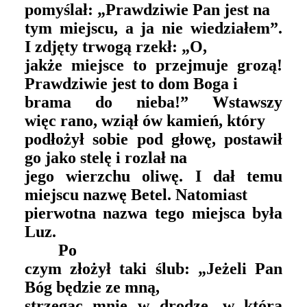
pomyślał: „Prawdziwie Pan jest na
tym miejscu, a ja nie wiedziałem”.
I zdjęty trwogą rzekł: „O,
jakże miejsce to przejmuje grozą!
Prawdziwie jest to dom Boga i
brama do nieba!” Wstawszy
więc rano, wziął ów kamień, który
podłożył sobie pod głowę, postawił
go jako stelę i rozlał na
jego wierzchu oliwę. I dał temu
miejscu nazwę Betel. Natomiast
pierwotna nazwa tego miejsca była
Luz.
Po
czym złożył taki ślub: „Jeżeli Pan
Bóg będzie ze mną,
strzegąc mnie w drodze, w którą