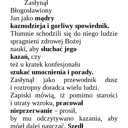
Zasłynął
B
łogosławiony
Jan jako
mądry
kaznodzieja i gorliwy spowiednik.
Tłumnie schodzili się do niego ludzie
spragnieni zdrowej Bożej
nauki, aby
słuchać jego
kazań,
czy
też u kratek konfesjonału
szukać umocnienia i porady.
Zasłynął jako przewodnik dusz
i roztropny doradca wielu ludzi.
Zapiski mówią, iż pomimo starości
i utraty wzroku,
pracował
nieprzerwanie
– prosił,
by mu odczytywano kazania, aby
mógł dalej nauczać.
Szedł