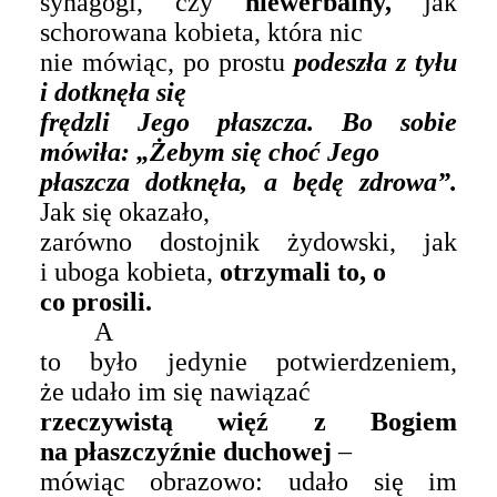
synagogi, czy
niewerbalny,
jak
schorowana kobieta, która nic
nie mówiąc, po prostu
podeszła z tyłu
i dotknęła się
frędzli Jego płaszcza. Bo sobie
mówiła: „Żebym się choć Jego
płaszcza dotknęła, a będę zdrowa”.
Jak się okazało,
zarówno dostojnik żydowski, jak
i uboga kobieta,
otrzymali to, o
co prosili.
A
to było jedynie potwierdzeniem,
że udało im się nawiązać
rzeczywistą więź z Bogiem
na płaszczyźnie duchowej
–
mówiąc obrazowo: udało się im