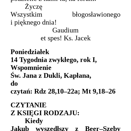
Życzę
Wszystkim błogosławionego
i pięknego dnia!
Gaudium
et spes! Ks. Jacek
Poniedziałek
14 Tygodnia zwykłego, rok I,
Wspomnienie
Św. Jana z Dukli, Kapłana,
do
czytań: Rdz 28,10–22a; Mt 9,18–26
CZYTANIE
Z KSIĘGI RODZAJU:
Kiedy
Jakub wyszedłszy z Beer–Szeby