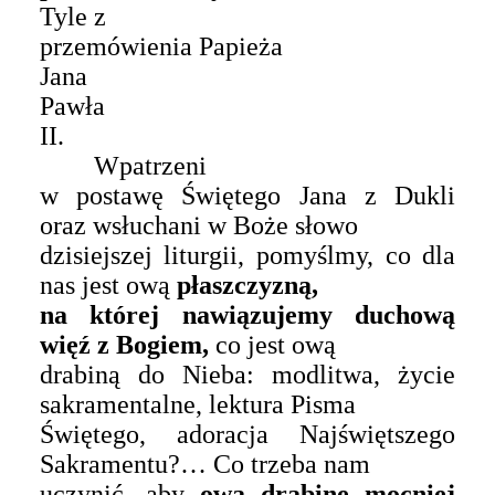
Tyle
z
przemówienia
Papieża
Jan
a
Paw
ła
II.
Wpatrzeni
w postawę Świętego Jana z Dukli
oraz wsłuchani w Boże słowo
dzisiejszej liturgii, pomyślmy, co dla
nas jest ową
płaszczyzną,
na której nawiązujemy duchową
więź z Bogiem,
co jest ową
drabiną do Nieba: modlitwa, życie
sakramentalne, lektura Pisma
Świętego, adoracja Najświętszego
Sakramentu?… Co trzeba nam
uczynić, aby
ową
drabinę mocniej