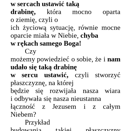
w sercach ustawić taką
drabin
ę
,
która mocno oparta
o ziemię, czyli o
ich życiową sytuację, równie mocne
oparcie miała w Niebie,
chyba
w rękach samego Boga!
Czy
możemy powiedzieć o sobie, że i
nam
udało się taką drabinę
w sercu ustawić,
czyli stworzyć
płaszczyznę, na której
będzie się rozwijała nasza wiara
i odbywała się nasza nieustanna
łączność z Jezusem i z całym
Niebem?
Przykład
budowania takiej płaszczyzny