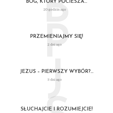
B
BÓG, KTÓRY POCIESZA…
20 godzin ago
P
PRZEMIENIAJMY SIĘ!
2 dni ago
J
JEZUS – PIERWSZY WYBÓR?…
3 dni ago
SŁUCHAJCIE I ROZUMIEJCIE!