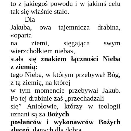
to z jakiegoś powodu i w jakimś celu
tak się właśnie stało.
Dla
Jakuba, owa tajemnicza drabina,
«
oparta
na ziemi, sięgająca swym
wierzchołkiem nieba
»
,
stała się
znakiem łączności
N
ieba
z ziemią:
tego Nieba, w którym przebywał Bóg,
z tą ziemią, na której
w tym momencie przebywał Jakub.
Po tej drabinie zaś „przechadzali
się” Aniołowie, którzy w teologii
uznani są za
Bożych
posłańców i wykonawców Bożych
zleceń,
danych dla dobra