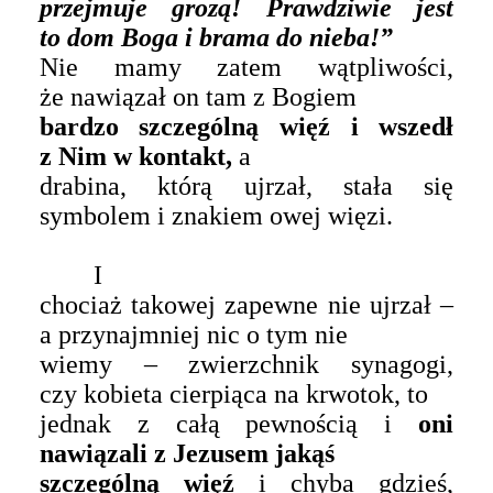
przejmuje grozą! Prawdziwie jest
to dom Boga i brama do nieba!”
Nie mamy zatem wątpliwości,
że nawiązał on tam z Bogiem
bardzo szczególną więź i wszedł
z Nim w kontakt,
a
drabina, którą ujrzał, stała się
symbolem i znakiem owej więzi.
I
chociaż takowej zapewne nie ujrzał –
a przynajmniej nic o tym nie
wiemy – zwierzchnik synagogi,
czy kobieta cierpiąca na krwotok, to
jednak z całą pewnością i
oni
nawiązali z Jezusem jakąś
szczególną więź
i chyba gdzieś,