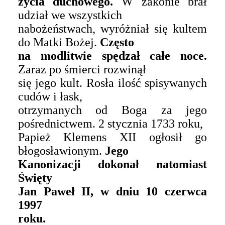
życia duchowego.
W zakonie brał
udział we wszystkich
nabożeństwach, wyróżniał się kultem
do Matki Bożej.
Często
na modlitwie spędzał całe noce.
Zaraz po śmierci rozwinął
się jego kult. Rosła ilość spisywanych
cudów i łask,
otrzymanych od Boga za jego
pośrednictwem. 2 stycznia 1733 roku,
Papież Klemens XII ogłosił go
błogosławionym.
Jego
K
anonizacji dokonał natomiast
Święty
Jan Paweł II, w
dniu 10
czerwc
a
1997
roku.