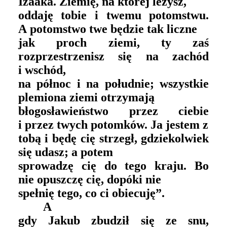
Izaaka. Ziemię, na której leżysz,
oddaję tobie i twemu potomstwu.
A potomstwo twe będzie tak liczne
jak proch ziemi, ty zaś
rozprzestrzenisz się na zachód
i wschód,
na północ i na południe; wszystkie
plemiona ziemi otrzymają
błogosławieństwo przez ciebie
i przez twych potomków. Ja jestem z
tobą i będę cię strzegł, gdziekolwiek
się udasz; a potem
sprowadzę cię do tego kraju. Bo
nie opuszczę cię, dopóki nie
spełnię tego, co ci obiecuję”.
A
gdy Jakub zbudził się ze snu,