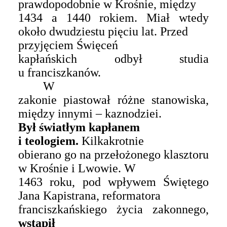
prawdopodobnie w Krośnie,
między
1434 a 1440 rokiem. Miał wtedy
około dwudziestu pięciu lat. Przed
przyjęciem
Ś
więceń
kapłańskich odbył studia
u franciszkanów.
W
zakonie piastował różne stanowiska,
między innymi – kaznodziei.
Był światłym kapłanem
i teologiem.
Kilkakrotnie
obierano go na przełożonego klasztoru
w Krośnie i Lwowie.
W
1463 roku, pod wpływem Świętego
Jana Kapistrana, reformatora
franciszkańskiego życia zakonnego,
wstąpił