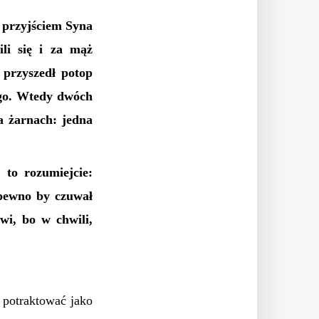
z przyjściem Syna
ili się i za mąż
e przyszedł potop
ego. Wtedy dwóch
a żarnach: jedna
 to rozumiejcie:
 pewno by czuwał
wi, bo w chwili,
 potraktować jako