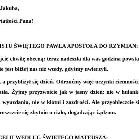
 Jakuba,
iatłości Pana!
LISTU ŚWIĘTEGO PAWŁA APOSTOŁA DO RZYMIAN:
cie chwilę obecną: teraz nadeszła dla was godzina powsta
 jest bliżej nas niż wtedy, gdyśmy uwierzyli.
, a przybliżył się dzień. Odrzućmy więc uczynki ciemnośc
atła. Żyjmy przyzwoicie jak w jasny dzień: nie w hulank
i wyuzdaniu, nie w kłótni i zazdrości. Ale przyobleczcie 
troszczcie się zbytnio o ciało, dogadzając żądzom.
ELII WEDŁUG ŚWIĘTEGO MATEUSZA: