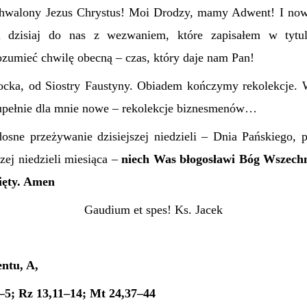
hwalony Jezus Chrystus! Moi Drodzy, mamy Adwent! I nowy
i dzisiaj do nas z wezwaniem, które zapisałem w tytul
ozumieć chwilę obecną – czas, który daje nam Pan!
ocka, od Siostry Faustyny. Obiadem kończymy rekolekcje. 
upełnie dla mnie nowe – rekolekcje biznesmenów…
osne przeżywanie dzisiejszej niedzieli – Dnia Pańskiego, p
zej niedzieli miesiąca –
niech Was błogosławi Bóg Wszech
ięty. Amen
Gaudium et spes! Ks. Jacek
ntu, A,
1–5; Rz 13,11–14; Mt 24,37–44