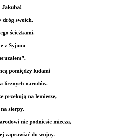
a Jakuba!
y dróg swoich,
ego ścieżkami.
e z Syjonu
Jeruzalem”.
mcą pomiędzy ludami
a licznych narodów.
e przekują na lemiesze,
 na sierpy.
arodowi nie podniesie miecza,
cej zaprawiać do wojny.