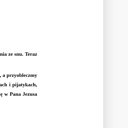
nia ze snu. Teraz
i, a przyobleczmy
ach i pijatykach,
się w Pana Jezusa