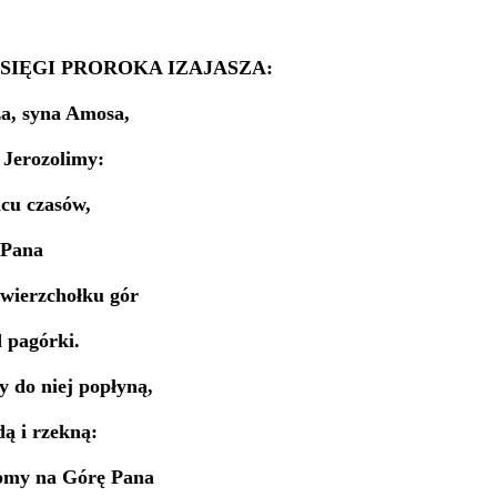
SIĘGI PROROKA IZAJASZA:
za, syna Amosa,
 Jerozolimy:
ńcu czasów,
 Pana
 wierzchołku gór
d pagórki.
 do niej popłyną,
ą i rzekną:
pmy na Górę Pana