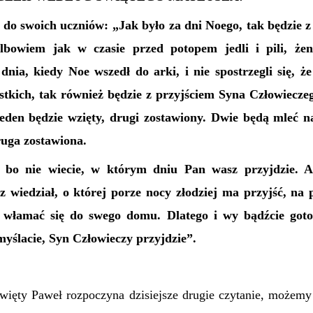
 do swoich uczniów: „Jak było za dni Noego, tak będzie 
lbowiem jak w czasie przed potopem jedli i pili, żen
nia, kiedy Noe wszedł do arki, i nie spostrzegli się, ż
ystkich, tak również będzie z przyjściem Syna Człowiecz
jeden będzie wzięty, drugi zostawiony. Dwie będą mleć n
ruga zostawiona.
 bo nie wiecie, w którym dniu Pan wasz przyjdzie. A
 wiedział, o której porze nocy złodziej ma przyjść, na
y włamać się do swego domu. Dlatego i wy bądźcie goto
omyślacie, Syn Człowieczy przyjdzie”.
więty Paweł rozpoczyna dzisiejsze drugie czytanie, możemy