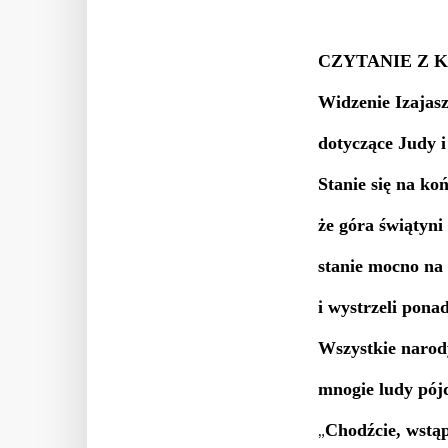
CZYTANIE Z K
Widzenie Izajas
dotyczące Judy i
Stanie się na ko
że góra świątyni
stanie mocno na
i wystrzeli pona
Wszystkie narody
mnogie ludy pójd
Chodźcie, wstą
„