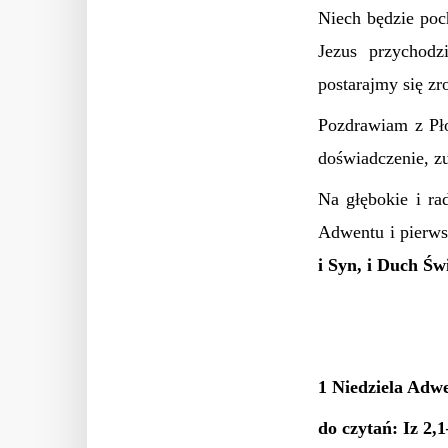
Niech będzie poc
Jezus przychodz
postarajmy się zr
Pozdrawiam z Pł
doświadczenie, z
Na głębokie i rad
Adwentu i pierws
i Syn, i Duch Św
1 Niedziela Adwe
do czytań: Iz 2,