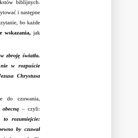
stów biblijnych.
ytować i następne
czytanie, bo każde
e wskazania,
jak
w zbroję światła.
 nie w rozpuście
Jezusa Chrystusa
e do czuwania,
ę obecną
– czyli:
 to rozumiejcie:
 pewno by czuwał