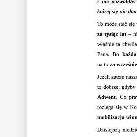
i nie pozwoliłb
której się nie do
To może stać się
za tysiąc lat
– n
właśnie ta chwil
Pana. Bo
każda
na to
za wcześnie
Jeżeli zatem nasz
to dobrze, gdyby 
Adwent.
Co praw
rozlega się w Koś
mobilizacja winn
Dzisiejszą nied