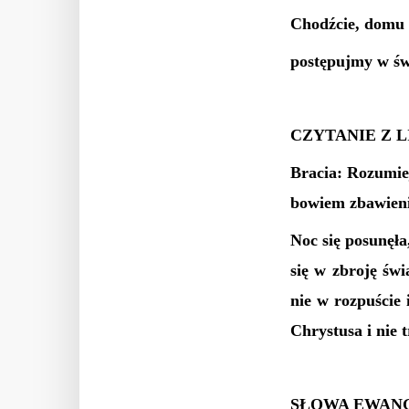
Chodźcie, domu
postępujmy w św
CZYTANIE Z 
Bracia: Rozumiej
bowiem zbawienie
Noc się posunęła
się w zbroję świ
nie w rozpuście 
Chrystusa i nie 
SŁOWA EWANG