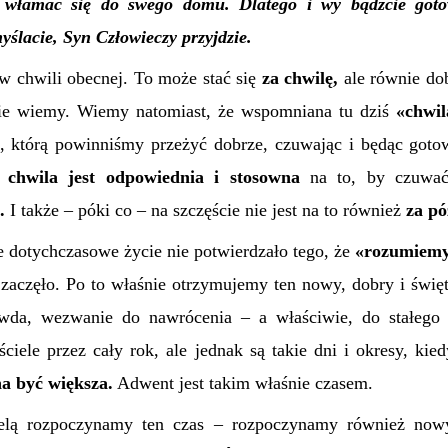
y włamać się do swego domu. Dlatego i wy bądźcie goto
myślacie, Syn Człowieczy przyjdzie.
 w chwili obecnej. To może stać się
za chwilę,
ale równie dob
ie wiemy. Wiemy natomiast, że wspomniana tu dziś
«
chwil
a, którą powinniśmy przeżyć dobrze, czuwając i będąc goto
 chwila jest odpowiednia i stosowna
na to, by czuwać!
.
I także – póki co – na szczęście nie jest na to również
za pó
e dotychczasowe życie nie potwierdzało tego, że
«
rozumiemy
zaczęło. Po to właśnie otrzymujemy ten nowy, dobry i święt
da, wezwanie do nawrócenia – a właściwie, do stałego 
ciele przez cały rok, ale jednak są takie dni i okresy, ki
a być większa.
Adwent jest takim właśnie czasem.
zielą rozpoczynamy ten czas – rozpoczynamy również nowy 