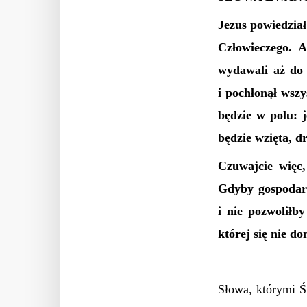
Jezus powiedział
Człowieczego. A
wydawali aż do d
i pochłonął wsz
będzie w polu: 
będzie wzięta, d
Czuwajcie więc,
Gdyby gospodarz
i nie pozwoliłb
której się nie d
Słowa, którymi Ś