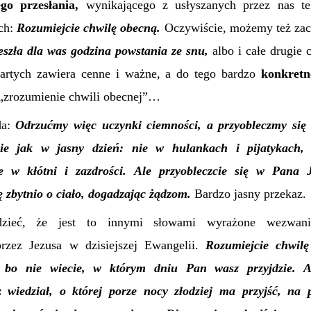
ego przesłania,
wynikającego z usłyszanych przez nas tek
ch:
Rozumiejcie chwilę obecną.
Oczywiście, możemy też zac
eszła dla was godzina powstania ze snu,
albo i całe drugie 
artych zawiera cenne i ważne, a do tego bardzo
konkretn
„zrozumienie chwili obecnej”…
da:
Odrzućmy więc uczynki ciemności, a przyobleczmy się 
ie jak w jasny dzień: nie w hulankach i pijatykach,
e w kłótni i zazdrości. Ale przyobleczcie się w Pana 
się zbytnio o ciało, dogadzając żądzom.
Bardzo jasny przekaz.
zieć, że jest to innymi słowami wyrażone wezwani
rzez Jezusa w dzisiejszej Ewangelii.
Rozumiejcie chwil
 bo nie wiecie, w którym dniu Pan wasz przyjdzie. A
 wiedział, o której porze nocy złodziej ma przyjść, na