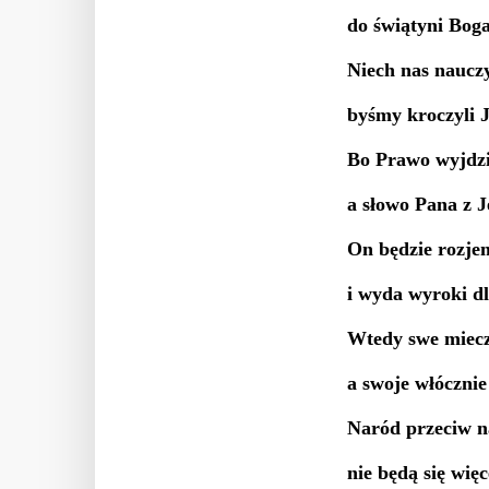
do świątyni Bog
Niech nas naucz
byśmy kroczyli J
Bo Prawo wyjdzi
a słowo Pana z 
On będzie rozje
i wyda wyroki dl
Wtedy swe miecz
a swoje włócznie
Naród przeciw n
nie będą się wię