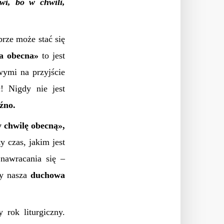
wi, bo w chwili,
rze może stać się
a obecna
»
to jest
wymi na przyjście
 Nigdy nie jest
źno.
 chwilę obecną
»
,
y czas, jakim jest
nawracania się –
edy nasza
duchowa
rok liturgiczny.