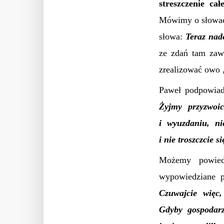
streszczenie cał
Mówimy o słowa
słowa:
T
eraz nad
ze zdań tam zaw
zrealizować owo 
Paweł podpowia
Żyjmy przyzwoic
i wyuzdaniu, ni
i nie troszczcie 
Możemy powied
wypowiedziane p
Czuwajcie więc,
Gdyby gospodarz