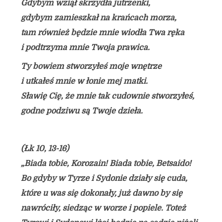
Gdybym wziął skrzydła jutrzenki,
gdybym zamieszkał na krańcach morza,
tam również będzie mnie wiodła Twa ręka
i podtrzyma mnie Twoja prawica.
Ty bowiem stworzyłeś moje wnętrze
i utkałeś mnie w łonie mej matki.
Sławię Cię, że mnie tak cudownie stworzyłeś,
godne podziwu są Twoje dzieła.
(Łk 10, 13-16)
„Biada tobie, Korozain! Biada tobie, Betsaido!
Bo gdyby w Tyrze i Sydonie działy się cuda,
które u was się dokonały, już dawno by się
nawróciły, siedząc w worze i popiele. Toteż