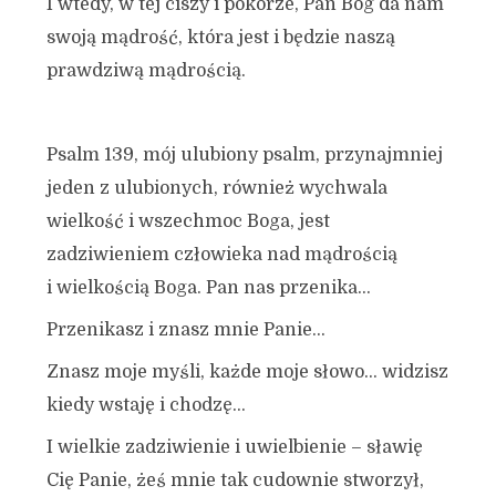
I wtedy, w tej ciszy i pokorze, Pan Bóg da nam
swoją mądrość, która jest i będzie naszą
prawdziwą mądrością.
Psalm 139, mój ulubiony psalm, przynajmniej
jeden z ulubionych, również wychwala
wielkość i wszechmoc Boga, jest
zadziwieniem człowieka nad mądrością
i wielkością Boga. Pan nas przenika…
Przenikasz i znasz mnie Panie…
Znasz moje myśli, każde moje słowo… widzisz
kiedy wstaję i chodzę…
I wielkie zadziwienie i uwielbienie – sławię
Cię Panie, żeś mnie tak cudownie stworzył,