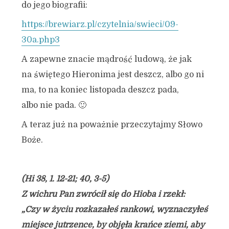
do jego biografii:
https://brewiarz.pl/czytelnia/swieci/09-
30a.php3
A zapewne znacie mądrość ludową, że jak
na świętego Hieronima jest deszcz, albo go ni
ma, to na koniec listopada deszcz pada,
albo nie pada. 🙂
A teraz już na poważnie przeczytajmy Słowo
Boże.
(Hi 38, 1. 12-21; 40, 3-5)
Z wichru Pan zwrócił się do Hioba i rzekł:
„Czy w życiu rozkazałeś rankowi, wyznaczyłeś
miejsce jutrzence, by objęła krańce ziemi, aby