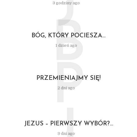
J
3 godziny ago
B
BÓG, KTÓRY POCIESZA…
1 dzień ago
P
PRZEMIENIAJMY SIĘ!
2 dni ago
J
JEZUS – PIERWSZY WYBÓR?…
3 dni ago