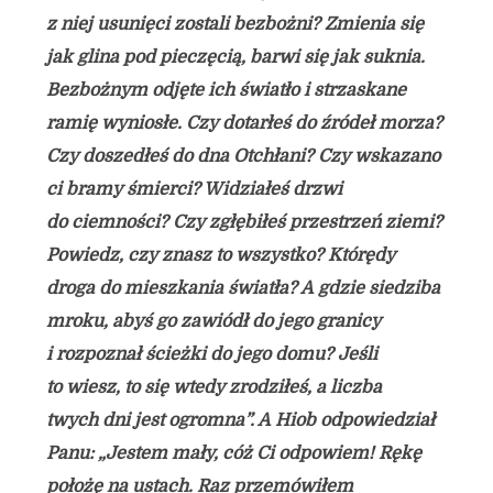
z niej usunięci zostali bezbożni? Zmienia się
jak glina pod pieczęcią, barwi się jak suknia.
Bezbożnym odjęte ich światło i strzaskane
ramię wyniosłe. Czy dotarłeś do źródeł morza?
Czy doszedłeś do dna Otchłani? Czy wskazano
ci bramy śmierci? Widziałeś drzwi
do ciemności? Czy zgłębiłeś przestrzeń ziemi?
Powiedz, czy znasz to wszystko? Którędy
droga do mieszkania światła? A gdzie siedziba
mroku, abyś go zawiódł do jego granicy
i rozpoznał ścieżki do jego domu? Jeśli
to wiesz, to się wtedy zrodziłeś, a liczba
twych dni jest ogromna”. A Hiob odpowiedział
Panu: „Jestem mały, cóż Ci odpowiem! Rękę
położę na ustach. Raz przemówiłem