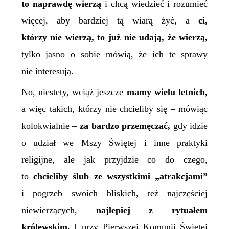
to naprawdę wierzą
i chcą wiedzieć i rozumieć
więcej, aby bardziej tą wiarą żyć, a
ci,
którzy nie wierzą, to już nie udają, że wierzą,
tylko jasno o sobie mówią, że ich te sprawy
nie interesują.
No, niestety, wciąż jeszcze
mamy wielu letnich,
a więc takich, którzy nie chcieliby się – mówiąc
kolokwialnie –
za bardzo przemęczać,
gdy idzie
o udział we Mszy Świętej i inne praktyki
religijne, ale jak przyjdzie co do czego,
to
chcieliby ślub ze wszystkimi „atrakcjami”
i pogrzeb swoich bliskich, też najczęściej
niewierzących,
najlepiej z rytuałem
królewskim.
I przy Pierwszej Komunii Świętej