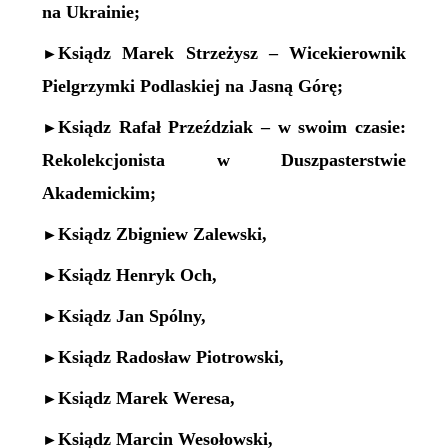
na Ukrainie;
Ksiądz Marek Strzeżysz – Wicekierownik
►
Pielgrzymki Podlaskiej na Jasną Górę;
Ksiądz Rafał Przeździak – w swoim czasie:
►
Rekolekcjonista w Duszpasterstwie
Akademickim;
Ksiądz Zbigniew Zalewski,
►
Ksiądz Henryk Och,
►
Ksiądz Jan Spólny,
►
Ksiądz Radosław Piotrowski,
►
Ksiądz Marek Weresa,
►
Ksiądz Marcin Wesołowski,
►