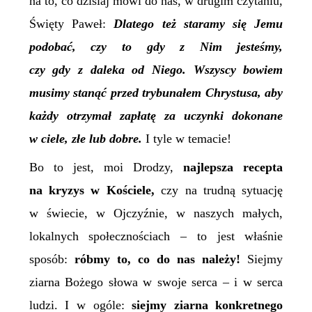
na to, co dzisiaj mówi do nas, w drugim czytaniu,
Święty Paweł:
Dlatego też staramy się Jemu
podobać, czy to gdy z Nim jesteśmy,
czy gdy z daleka od Niego. Wszyscy bowiem
musimy stanąć przed trybunałem Chrystusa, aby
każdy otrzymał zapłatę za uczynki dokonane
w ciele, złe lub dobre.
I tyle w temacie!
Bo to jest, moi Drodzy,
najlepsza recepta
na kryzys w Kościele,
czy na trudną sytuację
w świecie, w Ojczyźnie, w naszych małych,
lokalnych społecznościach – to jest właśnie
sposób:
róbmy to, co do nas należy!
Siejmy
ziarna Bożego słowa w swoje serca – i w serca
ludzi. I w ogóle:
siejmy ziarna konkretnego