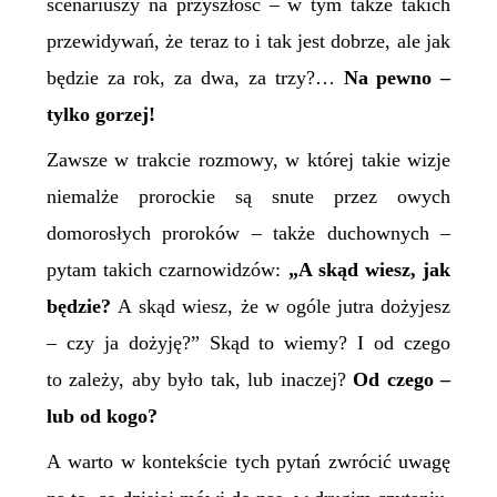
scenariuszy na przyszłość – w tym także takich
przewidywań, że teraz to i tak jest dobrze, ale jak
będzie za rok, za dwa, za trzy?…
Na pewno –
tylko gorzej!
Zawsze w trakcie rozmowy, w której takie wizje
niemalże prorockie są snute przez owych
domorosłych proroków – także duchownych –
pytam takich czarnowidzów:
„A skąd wiesz, jak
będzie?
A skąd wiesz, że w ogóle jutra dożyjesz
– czy ja dożyję?” Skąd to wiemy? I od czego
to zależy, aby było tak, lub inaczej?
Od
czego –
lub od kogo?
A warto w kontekście tych pytań zwrócić uwagę