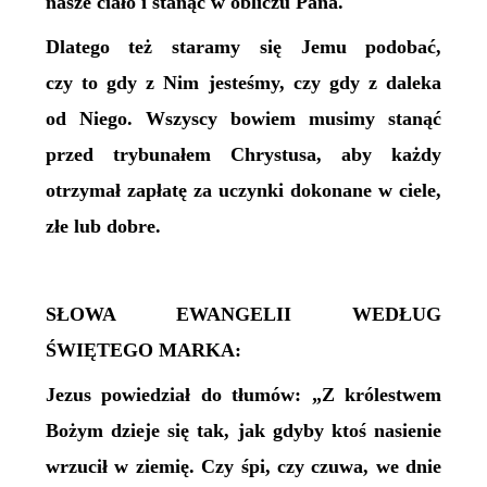
nasze ciało i stanąć w obliczu Pana.
Dlatego też staramy się Jemu podobać,
czy to gdy z Nim jesteśmy, czy gdy z daleka
od Niego. Wszyscy bowiem musimy stanąć
przed trybunałem Chrystusa, aby każdy
otrzymał zapłatę za uczynki dokonane w ciele,
złe lub dobre.
SŁOWA EWANGELII WEDŁUG
ŚWIĘTEGO MARKA:
Jezus powiedział do tłumów: „Z królestwem
Bożym dzieje się tak, jak gdyby ktoś nasienie
wrzucił w ziemię. Czy śpi, czy czuwa, we dnie