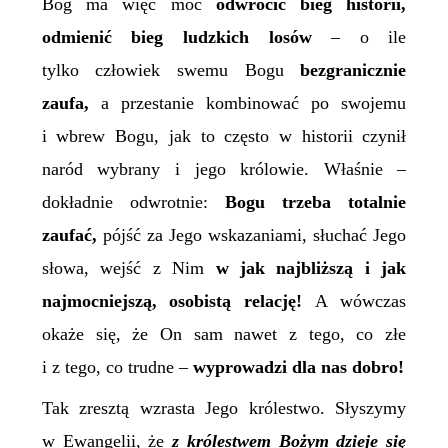
Bóg ma więc moc
odwrócić bieg historii,
odmienić bieg ludzkich losów
– o ile
tylko człowiek swemu Bogu
bezgranicznie
zaufa,
a przestanie kombinować po swojemu
i wbrew Bogu, jak to często w historii czynił
naród wybrany i jego królowie. Właśnie –
dokładnie odwrotnie:
Bogu trzeba totalnie
zaufać,
pójść za Jego wskazaniami, słuchać Jego
słowa, wejść z Nim
w jak najbliższą i jak
najmocniejszą, osobistą relację!
A wówczas
okaże się, że On sam nawet z tego, co złe
i z tego, co trudne –
wyprowadzi dla nas dobro!
Tak zresztą wzrasta Jego królestwo. Słyszymy
w Ewangelii, że
z
królestwem Bożym dzieje się