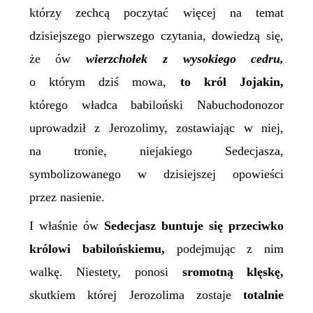
którzy zechcą poczytać więcej na temat
dzisiejszego pierwszego czytania, dowiedzą się,
że ów
wierzchołek
z
wysokiego cedru,
o którym dziś mowa,
to król Jojakin,
którego władca babiloński Nabuchodonozor
uprowadził z Jerozolimy, zostawiając w niej,
na tronie, niejakiego Sedecjasza,
symbolizowanego w dzisiejszej opowieści
przez nasienie.
I właśnie ów
Sedecjasz buntuje się przeciwko
królowi babilońskiemu,
podejmując z nim
walkę. Niestety, ponosi
sromotną klęskę,
skutkiem której Jerozolima zostaje
totalnie