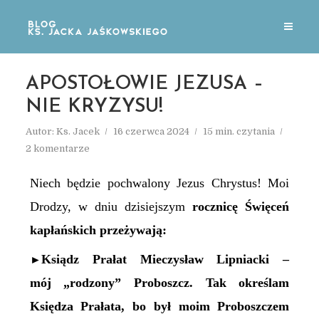
APOSTOŁOWIE JEZUSA –
NIE KRYZYSU!
Autor:
Ks. Jacek
16 czerwca 2024
15 min. czytania
2 komentarze
Niech będzie pochwalony Jezus Chrystus! Moi
Drodzy, w dniu dzisiejszym
rocznicę
Ś
więceń
kapłańskich przeżywa
ją:
Ksiądz
Prałat Mieczysław Lipniacki –
►
mój „rodzony” Proboszcz. Tak określam
Księdza Prałata, bo był moim Proboszczem