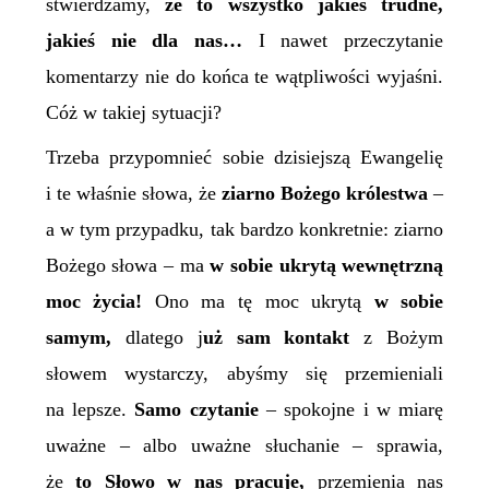
stwierdzamy,
że to wszystko jakieś trudne,
jakieś nie dla nas…
I nawet przeczytanie
komentarzy nie do końca te wątpliwości wyjaśni.
Cóż w takiej sytuacji?
Trzeba przypomnieć sobie dzisiejszą Ewangelię
i te właśnie słowa, że
ziarno Bożego królestwa
–
a w tym przypadku, tak bardzo konkretnie: ziarno
Bożego słowa – ma
w sobie ukrytą wewnętrzną
moc życia!
Ono ma tę moc ukrytą
w sobie
samym,
dlatego j
uż sam kontakt
z Bożym
słowem wystarczy, abyśmy się przemieniali
na lepsze.
Samo czytanie
– spokojne i w miarę
uważne – albo uważne słuchanie – sprawia,
że
to Słowo w nas pracuje,
przemienia nas