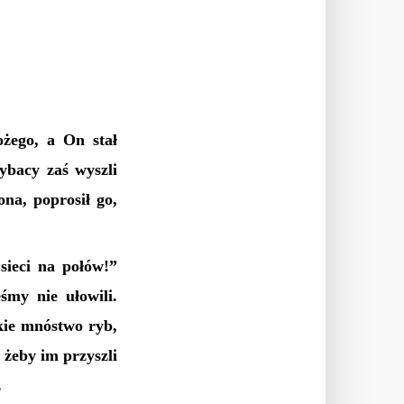
ożego, a On stał
ybacy zaś wyszli
ona, poprosił go,
sieci na połów!”
śmy nie ułowili.
lkie mnóstwo ryb,
, żeby im przyszli
.