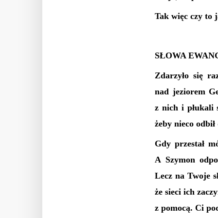
Tak więc czy to j
SŁOWA EWANG
Zdarzyło się ra
nad jeziorem Ge
z nich i płukali
żeby nieco odbił
Gdy przestał mó
A Szymon odpowi
Lecz na Twoje sł
że sieci ich zacz
z pomocą. Ci podp