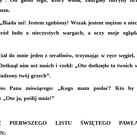
y”. Od głosu tego, który wołał, zadrgały futryny dr
ymem.
 „Biada mi! Jestem zgubiony! Wszak jestem mężem o nie
ród ludu o nieczystych wargach, a oczy moje ogląd
iał do mnie jeden z serafinów, trzymając w ręce węgiel, 
 Dotknął nim ust moich i rzekł: „Oto dotknęło to twoich
ładzony twój grzech”.
głos Pana mówiącego: „Kogo mam posłać? Kto by
„Oto ja, poślij mnie!”
Z PIERWSZEGO LISTU ŚWIĘTEGO PAWŁ
N: