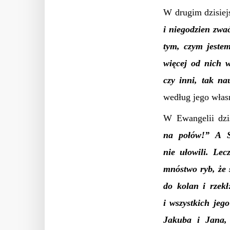
W drugim dzisiej
i niegodzien zwa
tym, czym jeste
więcej od nich w
czy inni, tak n
według jego własn
W Ewangelii dzi
na połów!” A S
nie ułowil
i
. Lec
mnóstwo ryb, że 
do kolan i rzekł
i wszystkich jeg
Jakuba i Jana,