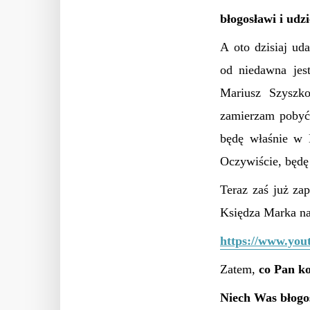
błogosławi i udz
A oto dzisiaj ud
od niedawna jes
Mariusz Szyszk
zamierzam pobyć 
będę właśnie w 
Oczywiście, będę
Teraz zaś już z
Księdza Marka na
https://www.you
Zatem,
c
o Pan k
Niech Was błogo