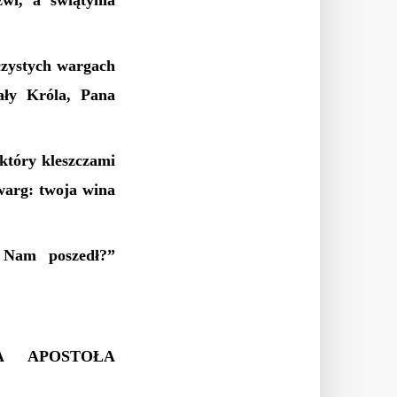
zwi, a świątynia
czystych wargach
ały Króla, Pana
który kleszczami
 warg: twoja wina
 Nam poszedł?”
A APOSTOŁA