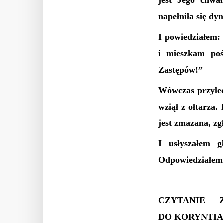
jest Jego chwał
napełniła się d
I powiedziałem:
i mieszkam poś
Zastępów!”
Wówczas przylec
wziął z ołtarza.
jest zmazana, zg
I usłyszałem 
Odpowiedziałem: 
CZYTANIE 
DO KORYNTIA