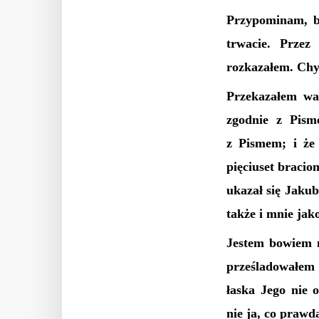
Przypominam, br
trwacie. Przez
rozkazałem. Chy
Przekazałem wa
zgodnie z Pism
z Pismem; i że 
pięciuset bracio
ukazał się Jakub
także i mnie ja
Jestem bowiem n
prześladowałem 
łaska Jego nie 
nie ja, co prawd