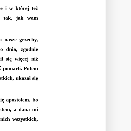
e i w której też
ie tak, jak wam
 nasze grzechy,
o dnia, zgodnie
ł się więcej niż
aś pomarli. Potem
tkich, ukazał się
ię apostołem, bo
estem, a dana mi
nich wszystkich,