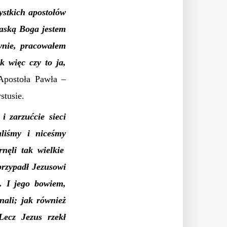
ystkich apostołów
łaską Boga jestem
wnie, pracowałem
k więc czy to ja,
Apostoła Pawła –
stusie.
 zarzućcie sieci
liśmy i nic
eśmy
nęli tak wielkie
przypadł Jezusowi
”. I jego bowiem,
nali; jak również
Lecz
Jezus rzekł