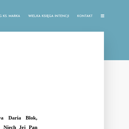
G KS. MARKA
WIELKA KSIĘGA INTENCJI
KONTAKT
wa Daria Blok,
. Niech Jej Pan