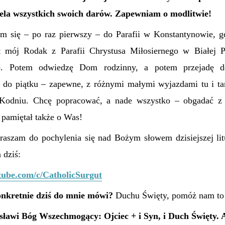
iela wszystkich swoich darów. Zapewniam o modlitwie!
am się – po raz pierwszy – do Parafii w Konstantynowie, 
t mój Rodak z Parafii Chrystusa Miłosiernego w Białej Po
o. Potem odwiedzę Dom rodzinny, a potem przejadę d
do piątku – zapewne, z różnymi małymi wyjazdami tu i ta
Kodniu. Chcę popracować, a nade wszystko – obgadać z
 pamiętał także o Was!
apraszam do pochylenia się nad Bożym słowem
dzisiejszej li
 dziś:
tube.com/c/CatholicSurgut
onkretnie dziś do mnie mówi?
Duchu Święty, pomóż
nam
to
sławi Bóg Wszechmogący: Ojciec + i Syn, i Duch Święty.