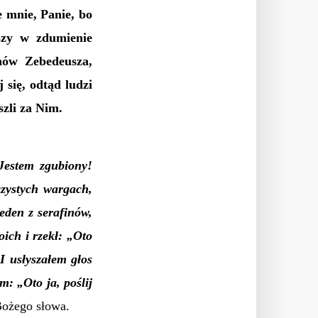
 mnie, Panie, bo
yszy w zdumienie
nów Zebedeusza,
się, odtąd ludzi
szli za Nim.
Jestem zgubiony!
zystych wargach,
eden z serafinów,
oich i rzekł: „Oto
.
I usłyszałem głos
 „Oto ja, poślij
Bożego słowa.