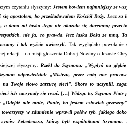
szym czytaniu słyszymy:
Jestem bowiem najmniejszy ze wsz
ć się apostołem, bo prześladowałem Kościół Boży. Lecz za 
m, a dana mi łaska Jego nie okazała się daremna; przeci
szystkich, nie ja, co prawda, lecz łaska Boża ze mną. Ta
auczamy i tak
wyście
uwierzyli.
Tak wyglądało powołanie 
ej relacji – do misji głoszenia Dobrej Nowiny o Jezusie Chry
siejszej słyszymy:
R
zekł do Szymona: „Wypłyń na głębię i
zymon odpowiedział: „Mistrzu,
przez
całą noc pracowa
z na Twoje słowo zarzucę sieci”. Skoro to uczynili, zagar
sieci ich zaczynały się rwać.
[…]
Widząc to, Szymon Piotr 
: „
Ode
jdź ode mnie, Panie, bo jestem człowiek grzeszny
o towarzyszy w zdumienie wprawił połów ryb, jakiego doko
 synów Zebedeusza, którzy byli wspólnikami Szymona.