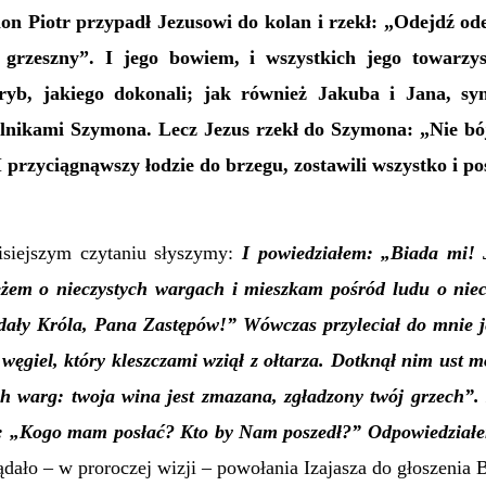
on Piotr przypadł Jezusowi do kolan i rzekł: „Odejdź ode
 grzeszny”. I jego bowiem, i wszystkich jego towarz
ryb, jakiego dokonali; jak również Jakuba i Jana, sy
ólnikami Szymona. Lecz Jezus rzekł do Szymona: „Nie bój 
 I przyciągnąwszy łodzie do brzegu, zostawili wszystko i po
siejszym czytaniu słyszymy:
I powiedziałem: „Biada mi! 
żem o nieczystych wargach i mieszkam pośród ludu o niec
ądały Króla, Pana Zastępów!”
Wówczas przyleciał do mnie j
 węgiel, który
kleszczami
wziął z ołtarza. Dotknął nim ust m
ch warg: twoja wina jest zmazana, zgładzony twój grzech”
 „Kogo mam posłać? Kto by Nam poszedł?” Odpowiedziałem:
dało – w proroczej wizji – powołania Izajasza do głoszenia 