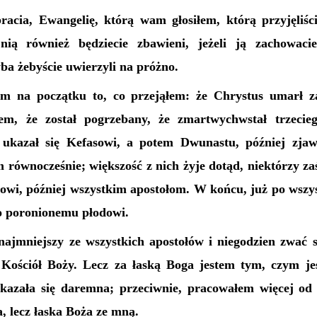
acia, Ewangelię, którą wam głosiłem, którą przyjęliści
 nią również będziecie zbawieni, jeżeli ją zachowac
ba żebyście uwierzyli na próżno.
m na początku to, co przejąłem: że Chrystus umarł za
em, że został pogrzebany, że zmartwychwstał trzecieg
ukazał się Kefasowi, a potem Dwunastu, później zjawi
m równocześnie; większość z nich żyje dotąd, niektórzy z
owi, później wszystkim apostołom. W końcu, już po wszys
ko poronionemu płodowi.
ajmniejszy ze wszystkich apostołów i niegodzien zwać s
Kościół Boży. Lecz za łaską Boga jestem tym, czym j
okazała się daremna; przeciwnie, pracowałem więcej od 
a, lecz łaska Boża ze mną.