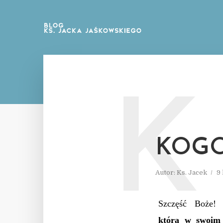
K
KOGO
Autor:
Ks. Jacek
9
Szczęść Boże!
która w swoim 