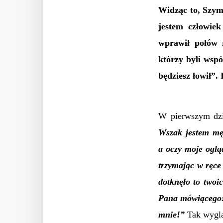
Widząc to, Szym
jestem człowiek
wprawił połów 
którzy byli wsp
będziesz łowił”.
W pierwszym dzi
Wszak jestem mę
a oczy moje ogl
trzymając w ręce
dotknęło to twoi
Pana mówiącego:
mnie!”
Tak wyglą