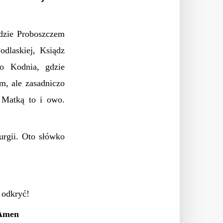
gdzie Proboszczem
dlaskiej, Ksiądz
o Kodnia, gdzie
m, ale zasadniczo
 Matką to i owo.
turgii.
Oto słówko
 odkryć!
 Amen