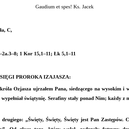
Gaudium et spes! Ks. Jacek
ła, C,
1–2a.3–8; 1 Kor 15,1–11; Łk 5,1–11
SIĘGI PROROKA IZAJASZA:
króla Ozjasza ujrzałem Pana, siedzącego na wysokim i w
y wypełniał świątynię. Serafiny stały ponad Nim; każdy z n
o drugiego: „Święty, Święty, Święty jest Pan Zastępów. C