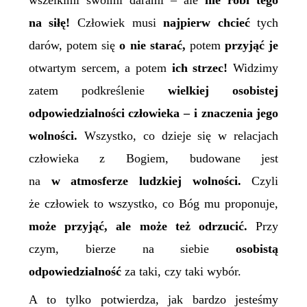
wszelkimi swoimi darami – ale
nie robi tego
na siłę!
Człowiek musi
najpierw chcieć
tych
darów, potem się
o nie starać,
potem
przyjąć je
otwartym sercem, a potem
ich strzec!
Widzimy
zatem podkreślenie
wielkiej osobistej
odpowiedzialności człowieka – i znaczenia jego
wolności.
Wszystko, co dzieje się w relacjach
człowieka z Bogiem, budowane jest
na
w atmosferze ludzkiej wolności.
Czyli
że człowiek to wszystko, co Bóg mu proponuje,
może przyjąć, ale może też odrzucić.
Przy
czym, bierze na siebie
osobistą
odpowiedzialność
za taki, czy taki wybór.
A to tylko potwierdza, jak bardzo jesteśmy