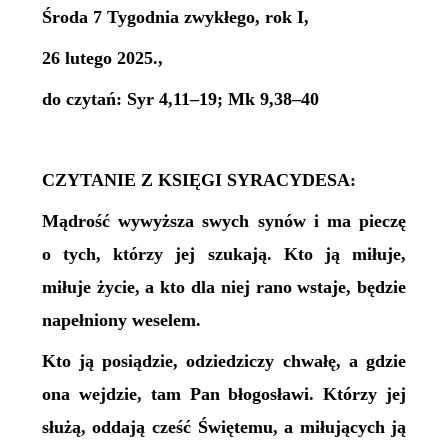
Środa 7 Tygodnia zwykłego, rok I,
26 lutego 2025.,
do czytań: Syr 4,11–19; Mk 9,38–40
CZYTANIE Z KSIĘGI SYRACYDESA:
Mądrość wywyższa swych synów i ma pieczę
o tych, którzy jej szukają. Kto ją miłuje,
miłuje życie, a kto dla niej rano wstaje, będzie
napełniony weselem.
Kto ją posiądzie, odziedziczy chwałę, a gdzie
ona wejdzie, tam Pan błogosławi. Którzy jej
służą, oddają cześć Świętemu, a miłujących ją