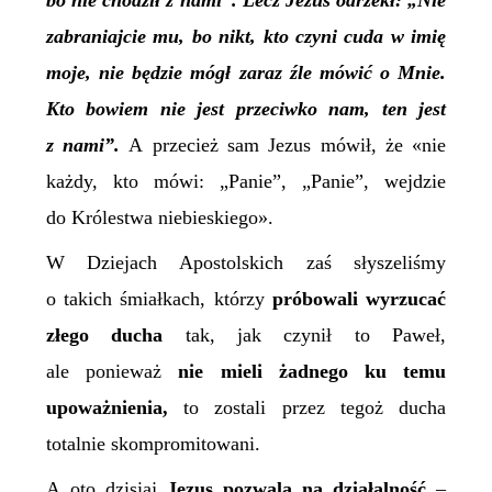
bo nie chodził z nami”. Lecz Jezus odrzekł: „Nie
zabraniajcie mu, bo nikt, kto czyni cuda w imię
moje, nie będzie mógł zaraz źle mówić o Mnie.
Kto bowiem nie jest przeciwko nam, ten jest
z nami”.
A przecież sam Jezus mówił, że «nie
każdy, kto mówi: „Panie”, „Panie”, wejdzie
do Królestwa niebieskiego».
W Dziejach Apostolskich zaś słyszeliśmy
o takich śmiałkach, którzy
próbowali wyrzucać
złego ducha
tak, jak czynił to Paweł,
ale ponieważ
nie mieli żadnego ku temu
upoważnienia,
to zostali przez tegoż ducha
totalnie skompromitowani.
A oto dzisiaj
Jezus pozwala na działalność
–