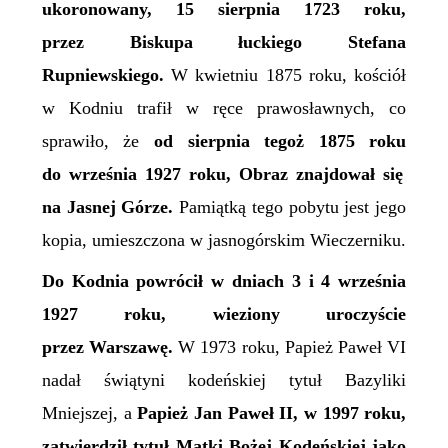
ukoronowany, 15 sierpnia 1723 roku,
przez
B
iskupa łuckiego Stefana
Rupniewskiego.
W kwietniu 1875 r
oku,
kościół
w Kodniu trafił w ręce prawosławnych, co
sprawiło, że
od sierpnia
tego
ż
1875
roku
do września 1927 r
oku,
O
braz znajdował się
na Jasnej Górze.
Pamiątką tego pobytu jest
jego
kopia, umieszczona w jasnogórskim Wieczerniku.
Do Kodnia powrócił w dniach 3 i 4 września
1927 roku, wieziony uroczyście
przez Warszawę.
W 1973 roku,
Papież
Paweł VI
nadał świątyni
kodeńskiej
tytuł
B
azyliki
M
niejszej,
a
Papież Jan Paweł II,
w 1997 roku,
zatwierdził tytuł Matki Bożej Kodeńskiej jako