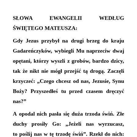
SŁOWA EWANGELII WEDŁUG
ŚWIĘTEGO MATEUSZA:
Gdy Jezus przybył na drugi brzeg do kraju
Gadareńczyków, wybiegli Mu naprzeciw dwaj
opętani, którzy wyszli z grobów, bardzo dzicy,
tak że nikt nie mógł przejść tą drogą. Zaczęli
krzyczeć: „Czego chcesz od nas, Jezusie, Synu
Boży? Przyszedłeś tu przed czasem dręczyć
nas?”
A opodal nich pasła się duża trzoda świń. Złe
duchy prosiły Go: „Jeżeli nas wyrzucasz,
to poślij nas w tę trzodę świń”. Rzekł do nich: