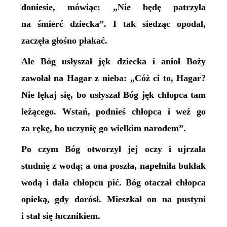
doniesie, mówiąc: „Nie będę patrzyła
na śmierć dziecka”. I tak siedząc opodal,
zaczęła głośno płakać.
Ale Bóg usłyszał jęk dziecka i anioł Boży
zawołał na Hagar z nieba: „Cóż ci to, Hagar?
Nie lękaj się, bo usłyszał Bóg jęk chłopca tam
leżącego. Wstań, podnieś chłopca i weź go
za rękę, bo uczynię go wielkim narodem”.
Po czym Bóg otworzył jej oczy i ujrzała
studnię z wodą; a ona poszła, napełniła bukłak
wodą i dała chłopcu pić. Bóg otaczał chłopca
opieką, gdy dorósł. Mieszkał on na pustyni
i stał się łucznikiem.