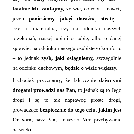
totalnie Mu
za
ufa
j
my,
że wie, co robi. I nawet,
jeżeli
poniesiemy jakąś doraźną stratę
–
czy to materialną, czy na odcinku naszych
przekonań, naszej opinii o sobie, albo o danej
sprawie, na odcinku naszego osobistego komfortu
– to jednak
zysk, jaki osiągniemy,
szczególnie
na odcinku duchowym,
będzie o wiele większy.
I chociaż przyznamy, że faktycznie
dziwnymi
drogami prowadzi nas Pan,
to jednak są to Jego
drogi i są to tak naprawdę proste drogi,
prowadzące
bezpiecznie do tego celu, jakim jest
On sam,
nasz Pan, i nasze z Nim przebywanie
na wieki.