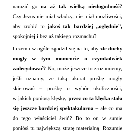
narazić go
na aż tak wielką
niedogodność
?
Czy Jezus nie miał władzy, nie miał możliwości,
aby zrobić to
jakoś tak bardziej „oględnie”,
spokojniej i bez aż takiego rozmachu?
I czemu w ogóle zgodził się na to, aby
złe duchy
mogły w tym momencie o czymkolwiek
zadecydować?
No, może jeszcze to zrozumiemy,
jeśli uznamy, że taką akurat prośbę mogły
skierować – prośbę o wybór okoliczności,
w jakich poniosą klęskę,
przez co ta klęska stała
się jeszcze bardziej spektakularna
– ale co ma
do tego właściciel świń? Bo to on w sumie
poniósł tu największą stratę materialną! Rozumie