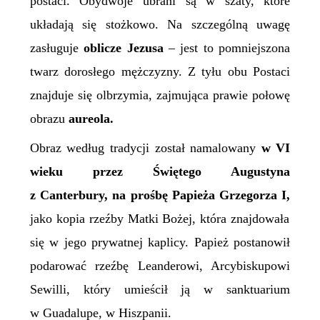
postaci. Obydwoje ubrani są w szaty, które
układają się stożkowo. Na szczególną uwagę
zasługuje
oblicze Jezusa
– jest to pomniejszona
twarz dorosłego mężczyzny. Z tyłu obu Postaci
znajduje się olbrzymia, zajmująca prawie połowę
obrazu
aureola.
Obraz
według tradycji został namalowany
w VI
w
ieku
przez
Świętego
Augustyna
z Canterbury, na prośbę
P
apieża Grzegorza I,
jako kopia rzeźby Matki Bożej, która znajdowała
się w jego prywatnej kaplicy. Papież postanowił
podarować rzeźbę Leanderowi,
A
rcybiskupowi
Sewilli, który umieścił ją w sanktuarium
w Guadalupe, w Hiszpanii.