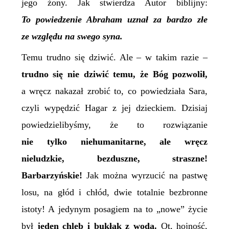
jego żony. Jak stwierdza Autor biblijny:
To powiedzenie Abraham uznał za bardzo złe
ze względu na swego syna.
Temu trudno się dziwić. Ale – w takim razie –
trudno się nie dziwić temu, że Bóg pozwolił,
a wręcz nakazał zrobić to, co powiedziała Sara,
czyli wypędzić Hagar z jej dzieckiem. Dzisiaj
powiedzielibyśmy, że to rozwiązanie
nie tylko niehumanitarne, ale wręcz
nieludzkie, bezduszne, straszne!
Barbarzyńskie!
Jak można wyrzucić na pastwę
losu, na głód i chłód, dwie totalnie bezbronne
istoty! A jedynym posagiem na to „nowe” życie
był
jeden chleb i bukłak z wodą.
Ot, hojność,