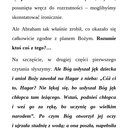
posunięta wręcz do rozrzutności – moglibyśmy
skonstatować ironicznie.
Ale Abraham tak właśnie zrobił, co okazało się
całkowicie zgodne z planem Bożym.
Rozumie
ktoś coś z tego?…
Na szczęście, w drugiej części pierwszego
czytania słyszymy:
Ale Bóg usłyszał jęk dziecka
i anioł Boży zawołał na Hagar z nieba: „Cóż ci
to, Hagar? Nie lękaj się, bo usłyszał Bóg jęk
chłopca tam leżącego. Wstań, podnieś chłopca
i weź go za rękę, bo uczynię go wielkim
narodem”. Po czym Bóg otworzył jej oczy
i ujrzała studnię z wodą; a ona poszła, napełniła