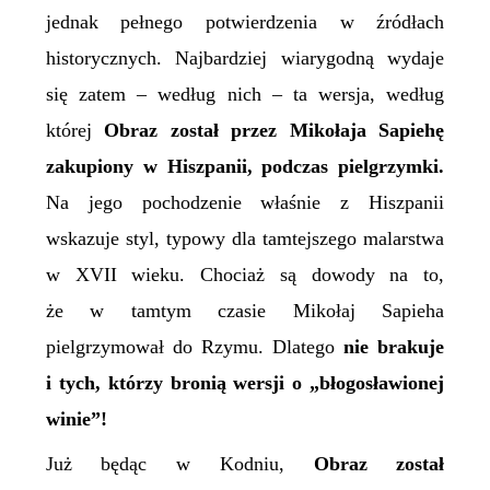
jednak
pełnego
potwierdzenia w źródłach
historycznych
.
Najbardziej wiarygodną wydaje
się zatem –
według nich –
ta wersja, według
której
Obraz został przez Mikołaja Sapiehę
zakupiony w Hiszpanii, podczas pielgrzymki.
Na jego pochodzenie właśnie z Hiszpanii
w
skazuje styl, typowy dla
tamtejszego
malarstwa
w
XVII w
ieku
.
Chociaż są dowody na to,
że w tamtym czasie Mikołaj Sapieha
pielgrzymował do Rzymu.
Dlatego
nie brakuje
i tych, którzy bronią wersji o „błogosławionej
winie”!
Już będąc w Kodniu,
Obraz został