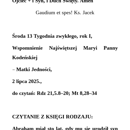
Ojciec + i Syn, i Duch Święty. Amen
Gaudium et spes! Ks. Jacek
Środa 13 Tygodnia zwykłego, rok I,
Wspomnienie Najświętszej Maryi Panny
Kodeńskiej
Matki Jedności,
–
2 lipca 2025.,
do czytań: Rdz 21,5.8–20; Mt 8,28–34
CZYTANIE Z KSIĘGI RODZAJU:
Abraham miał sto lat, gdy mu się urodził syn