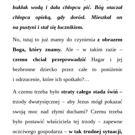
bukłak wodą i dała chłopcu pić. Bóg otaczał
chłopca opieką, gdy dorósł. Mieszkał on
na pustyni i stał się łucznikiem.
No, tutaj to już mamy do czynienia
z obrazem
Boga, który znamy.
Ale – w takim razie –
czemu chciał przeprowadzić
Hagar i jej
bezbronne dziecko przez całe to poniżenie
i odrzucenie, które ich spotkało?…
A czemu trzeba było
straty całego stada świń –
trzody dwutysięcznej – aby Jezus mógł pokazać
swoją moc nad złymi duchami? Czemu trzeba
było postawić właściciela tej trzody – zapewne
uczciwego gospodarza –
w tak trudnej sytuacji,