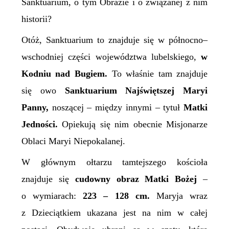
Sanktuarium, o tym Obrazie i o związanej z nim
historii?
Otóż, Sanktuarium to z
najduje się w
północno–
wschodni
ej
częś
ci
województwa lubelskiego,
w
K
odni
u
nad Bugiem.
To właśnie tam
znajduje
się
owo
S
anktuarium Najświętszej Maryi
Panny,
noszącej – między innymi – tytuł
Matki
J
edności.
Opiekują się nim obecnie
M
isjonarze
O
blaci Maryi Niepokalanej.
W głównym ołtarzu
tamtejszego
kościoła
znajduje się
cudowny
o
braz Matki Bożej
–
o wymiarach:
223 – 128 cm.
Maryja wraz
z Dzieciątkiem ukazana jest na nim w całej