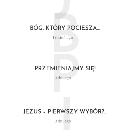
B
BÓG, KTÓRY POCIESZA…
1 dzień ago
P
PRZEMIENIAJMY SIĘ!
2 dni ago
J
JEZUS – PIERWSZY WYBÓR?…
3 dni ago