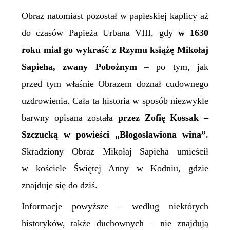
Obraz natomiast pozostał w papieskiej kaplicy aż
do czasów
P
apieża Urbana VIII, gdy
w 1630
roku miał go wykraść z Rzymu książę Mikołaj
Sapieha, zwany Pobożnym
–
po tym, jak
przed tym właśnie
O
brazem doznał cudownego
uzdrowienia. Cała ta historia w sposób niezwykle
barwny opisana została
przez Zofię Kossak –
Szczucką w powieści „Błogosławiona wina”.
Skradziony
O
braz
Mikołaj Sapieha
umieścił
w kościele
Świętej
Anny w Kodniu, gdzie
znajduje się do dziś.
Informacje
powyższe –
według niektórych
historyków, także duchownych –
nie znajdują