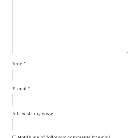
Imię
*
E-mail
*
Adres strony www
Notify me of follow-up comments by email.