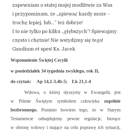
zapewniam o stałej mojej modlitwie za Was
i przypominam, że „śpiewać każdy może –
trochę lepiej, lub…” też dobrze!
I to nie tylko po kilku „głębszych”! Śpiewajmy
często i chętnie! Nie wstydźmy się tego!
Gaudium et spes! Ks. Jacek
Wspomnienie Świętej Cecylii
w poniedziałek 34 tygodnia zwykłego, rok II,
do czytań: Ap 14,1-3.4b-5; Łk 21,1-4
Wdowa, o której słyszymy w Ewangelii, jest
w Piśmie Świętym symbolem człowieka
zupełnie
bezbronnego.
Pomimo bowiem tego, że w Starym
Testamencie odnajdujemy pewne regulacje, biorące
w obronę wdowy i mające na celu poprawę ich sytuacji,