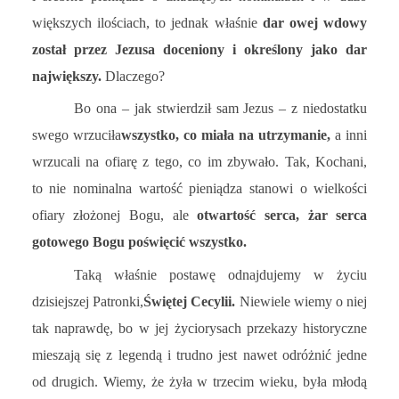
większych ilościach, to jednak właśnie
dar owej wdowy
został przez Jezusa doceniony i określony jako dar
największy.
Dlaczego?
Bo ona – jak stwierdził sam Jezus – z niedostatku
swego wrzuciła
wszystko, co miała na utrzymanie,
a inni
wrzucali na ofiarę z tego, co im zbywało. Tak, Kochani,
to nie nominalna wartość pieniądza stanowi o wielkości
ofiary złożonej Bogu, ale
otwartość serca, żar serca
gotowego Bogu poświęcić wszystko.
Taką właśnie postawę odnajdujemy w życiu
dzisiejszej Patronki,
Świętej Cecylii.
Niewiele wiemy o niej
tak naprawdę, bo w jej życiorysach przekazy historyczne
mieszają się z legendą i trudno jest nawet odróżnić jedne
od drugich. Wiemy, że żyła w trzecim wieku, była młodą