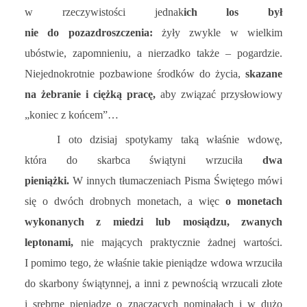
w rzeczywistości jednak
ich los był
nie do pozazdroszczenia:
żyły zwykle w wielkim
ubóstwie, zapomnieniu, a nierzadko także – pogardzie.
Niejednokrotnie pozbawione środków do życia,
skazane
na żebranie i ciężką pracę,
aby związać przysłowiowy
„koniec z końcem”…
I oto dzisiaj spotykamy taką właśnie wdowę,
która do skarbca świątyni wrzuciła
dwa
pieniążki.
W innych tłumaczeniach Pisma Świętego mówi
się o dwóch drobnych monetach, a więc
o monetach
wykonanych z miedzi lub mosiądzu, zwanych
leptonami,
nie mających praktycznie żadnej wartości.
I pomimo tego, że właśnie takie pieniądze wdowa wrzuciła
do skarbony świątynnej, a inni z pewnością wrzucali złote
i srebrne pieniądze o znaczących nominałach i w dużo