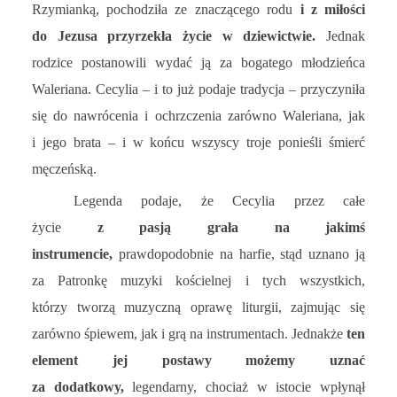
Rzymianką, pochodziła ze znaczącego rodu
i z miłości
do Jezusa przyrzekła życie w dziewictwie.
Jednak
rodzice postanowili wydać ją za bogatego młodzieńca
Waleriana. Cecylia – i to już podaje tradycja – przyczyniła
się do nawrócenia i ochrzczenia zarówno Waleriana, jak
i jego brata – i w końcu wszyscy troje ponieśli śmierć
męczeńską.
Legenda podaje, że Cecylia przez całe
życie
z pasją grała na jakimś
instrumencie,
prawdopodobnie na harfie, stąd uznano ją
za Patronkę muzyki kościelnej i tych wszystkich,
którzy tworzą muzyczną oprawę liturgii, zajmując się
zarówno śpiewem, jak i grą na instrumentach. Jednakże
ten
element jej postawy możemy uznać
za dodatkowy,
legendarny, chociaż w istocie wpłynął