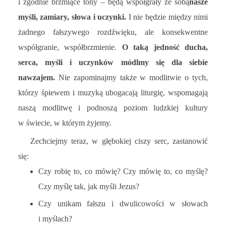
i zgodnie brzmiące tony – będą współgrały ze sobą
nasze
myśli, zamiary, słowa i uczynki.
I nie będzie między nimi
żadnego fałszywego rozdźwięku, ale konsekwentne
współgranie, współbrzmienie.
O taką jedność ducha,
serca, myśli i uczynków módlmy się dla siebie
nawzajem.
Nie zapominajmy także w modlitwie o tych,
którzy śpiewem i muzyką ubogacają liturgię, wspomagają
naszą modlitwę i podnoszą poziom ludzkiej kultury
w świecie, w którym żyjemy.
Zechciejmy teraz, w głębokiej ciszy serc, zastanowić
się:
Czy robię to, co mówię? Czy mówię to, co myślę?
Czy myślę tak, jak myśli Jezus?
Czy unikam fałszu i dwulicowości w słowach
i myślach?