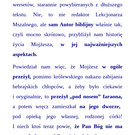
wersetów, starannie powybieranych z dłuższego
tekstu. Nie,
to nie redaktor Lekcjonarza
Mszalnego, ale
sam
Autor biblijny
właśnie tak,
czyli mocno skrótowo, przybliżył nam historię
życia Mojżesza,
w jej najważniejszych
aspektach.
Powiedział nam
więc, że
Mojżesz
w ogóle
przeżył,
pomimo królewskiego nakazu zabijania
hebrajskich chłopców, a żeby było ciekawie
i oryginalnie, to
przeżył „pod nosem” faraona,
a potem wręcz zamieszkał
na jego dworze,
pod opieką jego własnej, rodzonej córki
!
I niech ktoś teraz powie,
że Pan Bóg nie ma