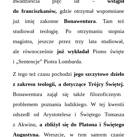
dwadzieścia pięć lat –
wstąpił
do franciszkanów,
gdzie otrzymał wspomniane
już imię zakonne
Bonawentura
. Tam też
studiował teologię. Po otrzymaniu stopnia
magistra, jeszcze przez trzy lata studiował,
ale równocześnie
już wykładał
Pismo święte
i „
Sentencje”
Piotra Lombarda.
Z tego też czasu pochodzi
jego szczytowe dzieło
z zakresu teologii, a dotyczące Trójcy Świętej.
Bonawentura zajął się także filozoficznym
problemem poznania ludzkiego. W tej kwestii
odszedł od Arystotelesa i Świętego Tomasza
z Akwinu,
a zbliżył się do Platona i Świętego
Augustyna.
Wreszcie, w tym samym czasie