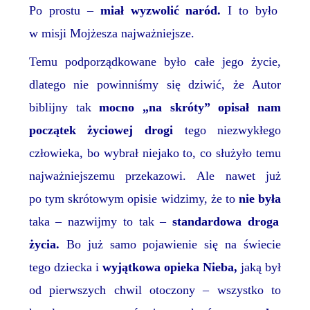
Po prostu –
miał
wyzwoli
ć
naród.
I to b
yło
w misji Mojżesza najważniejsze.
Temu podporząd
kowane było całe jego życie,
dlatego nie powinniśmy się dziwić, że Autor
biblijny tak
mocno „na skróty” opisał nam
początek życiowej drogi
tego niezwykłego
człowieka,
bo wybrał niejako to, co służyło temu
najważniejszemu przekazowi.
Ale nawet już
po tym skrótowym opisie widzimy, że to
nie była
taka – nazwijmy to tak –
standardowa droga
życia.
Bo już samo pojawienie się na świecie
tego dziecka i
wyjątkowa opieka Nieba,
jaką był
od pierwszych chwil
otoczony –
wszystko to