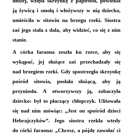
dłużej, wzięła skrzynkę z papirusu, powlekła
ją żywicą i smołą i włożywszy w nią dziecko,
umieściła w sitowiu na brzegu rzeki. Siostra
zaś jego stała z dala, aby widzieć, co się z nim
stanie.
A córka faraona zeszła ku rzece, aby się
wykąpać, jej służące zaś przechadzały się
nad brzegiem rzeki. Gdy spostrzegła skrzynkę
pośród sitowia, posłała służącą, aby ją
przyniosła. A otworzywszy ją, zobaczyła
dziecko: był to płaczący chłopczyk. Ulitowała
się nad nim mówiąc: „Jest on spośród dzieci
Hebrajczyków”. Jego siostra rzekła wtedy
do córki faraona: „Chcesz, a pójdę zawołać ci