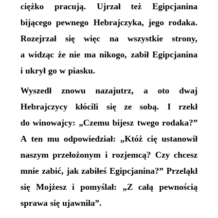
ciężko pracują. Ujrzał też Egipcjanina
bijącego pewnego Hebrajczyka, jego rodaka.
Rozejrzał się więc na wszystkie strony,
a widząc że nie ma nikogo, zabił Egipcjanina
i ukrył go w piasku.
Wyszedł znowu nazajutrz, a oto dwaj
Hebrajczycy kłócili się ze sobą. I rzekł
do winowajcy: „Czemu bijesz twego rodaka?”
A ten mu odpowiedział: „Któż cię ustanowił
naszym przełożonym i rozjemcą? Czy chcesz
mnie zabić, jak zabiłeś Egipcjanina?” Przeląkł
się Mojżesz i pomyślał: „Z całą pewnością
sprawa się ujawniła”.