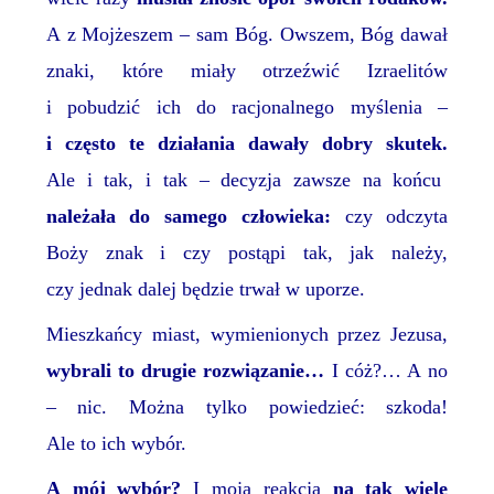
A z Mojżeszem – sam Bóg. Owszem, Bóg dawał
znaki, które miały otrzeźwić Izraelitów
i pobudzić ich do
racjonalnego
myślenia –
i często te działania dawały dobry skutek.
Ale i tak, i tak – decyzja zawsze na końcu
należała do samego człowieka:
czy odczyta
Boży znak i czy postąpi tak, jak należy,
czy jednak dalej będzie trwał w uporze.
Mieszkańcy miast, wymienionych przez Jezusa,
wybrali to drugie rozwiązanie…
I cóż?… A no
– nic. Można tylko powiedzieć: szkoda!
Ale to ich wybór.
A mój wybór?
I moja reakcja
na tak wiele