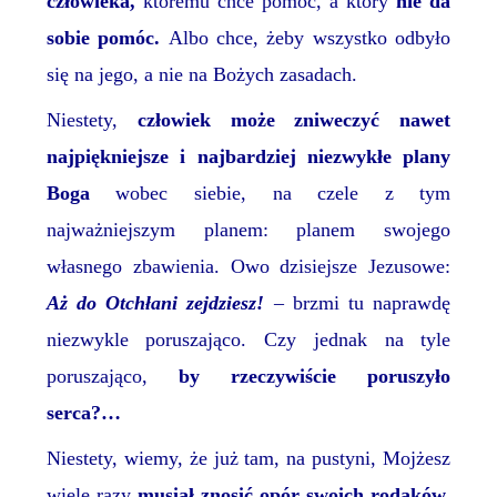
człowieka,
któremu chce pomóc, a który
nie da
sobie pomóc.
Albo chce, żeby wszystko odbyło
się na jego, a nie na Bożych zasadach.
Niestety,
człowiek może zniweczyć nawet
najpiękniejsze i najbardziej niezwykłe plany
Boga
wobec siebie, na czele z tym
najważniejszym planem: planem
swojego
własnego
zbawienia. Owo dzisiejsze Jezusowe:
Aż do Otchłani zejdziesz!
– brzmi tu naprawdę
niezwykle poruszająco. Czy jednak na tyle
poruszająco,
by rzeczywiście poruszyło
serca?…
Niestety, wiemy, że
już tam, na pustyni, Mojżesz
wiele razy
musiał znosić opór swoich rodaków.