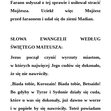
Faraon usłyszał o tej sprawie i usiłował stracić
Mojżesza. Uciekł więc Mojżesz
przed faraonem i udał się do ziemi Madian.
SŁOWA EWANGELII WEDŁUG
ŚWIĘTEGO MATEUSZA:
Jezus począł czynić wyrzuty miastom,
w których najwięcej Jego cudów się dokonało,
że się nie nawróciły.
Biada tobie, Korozain! Biada tobie, Betsaido!
„
Bo gdyby w Tyrze i Sydonie działy się cuda,
które u was się dokonały, już dawno w worze
i w popiele by się nawróciły. Toteż powiadam