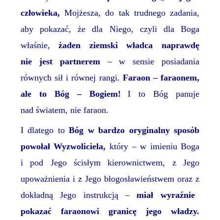
człowieka,
Mojżesza, do tak trudnego zadania,
aby pokazać, że dla Niego,
czyli dla Boga
właśnie,
żaden ziemski władca naprawdę
nie jest partnerem
– w sensie posiadania
równych sił i równej rangi.
Faraon – faraonem,
ale to Bóg –
Bogiem!
I to Bóg
panuje
nad światem, nie faraon.
I dlatego
to
Bóg w bardzo oryginalny sposób
powołał Wyzwoliciela,
który – w imieniu Boga
i pod Jego ścisłym kierownictwem, z Jego
upoważnienia i z Jego błogosławieństwem
oraz z
dokładną
Jego
instrukcją –
miał
wyraźnie
poka
zać
faraonowi granicę jego władzy.