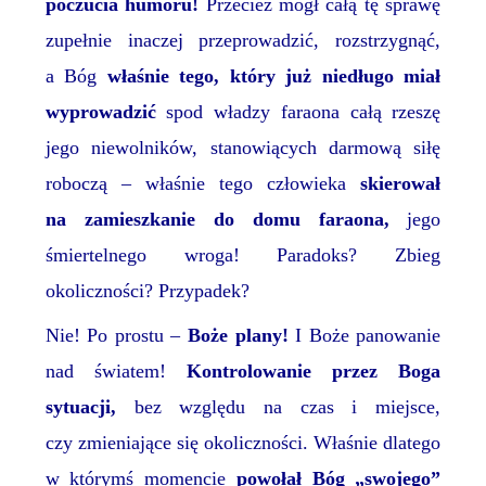
poczucia humoru!
Przecież mógł całą tę sprawę
z
upełnie inaczej przeprowadzić, rozstrzygnąć,
a Bóg
właśnie tego, który już niedługo miał
wyprowadzić
spod władzy faraona
całą rzeszę
jego niewolników, stanowiących darmową siłę
roboczą
–
właśnie tego człowieka
skierował
na zamieszkanie do domu faraona,
jego
śmiertelnego wroga!
Paradoks? Zbieg
okoliczności? Przypadek?
Nie! Po prostu –
Boże plany!
I Boże panowanie
nad światem!
Kontrolowanie przez Boga
sytuacji,
bez względu na
czas i miejsce,
czy
zmieniające się okoliczności. Właśnie dlatego
w którymś momencie
powołał
Bóg
„swojego”