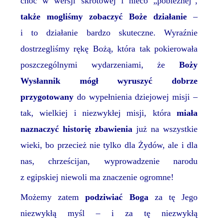
choć w wersji skrótowej i nieco „pobieżnej”,
także mogliśmy zobaczyć Boże działanie
–
i to działanie bardzo skuteczne. Wyraźnie
dostrzegliśmy rękę Bożą, która tak pokierowała
poszczególnymi wydarzeniami, że
Boży
Wysłannik mógł wyruszyć dobrze
przygotowany
do wypełnienia dziejowej misji –
tak, wielkiej i niezwykłej misji, która
miała
naznaczyć historię zbawienia
już na wszystkie
wieki, bo przecież nie tylko dla Żydów, ale i dla
nas, chrześcijan, wyprowadzenie narodu
z egipskiej niewoli ma znaczenie ogromne!
Możemy zatem
podziwiać Boga
za tę Jego
niezwykłą myśl – i za tę niezwykłą