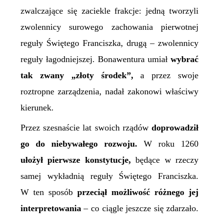
zwalczające się zaciekle frakcje: jedną tworzyli
zwolennicy surowego zachowania pierwotnej
reguły Świ
ę
tego Franciszka, drugą – zwolennicy
reguły łagodniejszej. Bonawentura umiał
wybrać
tak zwany „złoty środek”,
a przez swoje
roztropne zarządzenia, nadał zakonowi właściwy
kierunek.
Przez szesnaście lat swoich rządów
doprowadził
go
do niebywałego rozwoju.
W roku 1260
ułożył pierwsze konstytucje,
będące w rzeczy
samej wykładnią reguły Świętego Franciszka.
W ten sposób
przeciął możliwość różnego jej
interpretowania
– co ciągle jeszcze się zdarzało.