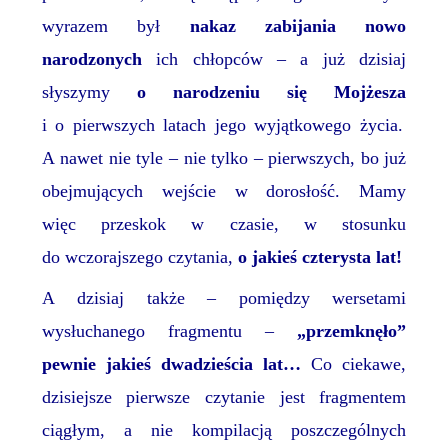
wyrazem był
nakaz zabijania nowo
narodzonych
ich chłopców – a już dzisiaj
słyszymy
o narodzeniu się Mojżesza
i o pierwszych latach jego wyjątkowego życia.
A nawet nie tyle –
nie tylko –
pierwszych,
bo
już
obejmujących wejście w dorosłość. Mamy
więc przeskok
w czasie
, w stosunku
do wczorajszego czytania,
o jakieś czterysta lat!
A dzisiaj także – pomiędzy wersetami
wysłuchanego
fragmentu –
„przemknęło”
pewnie jakieś dwadzieścia lat…
Co ciekawe,
dzisiejsze pierwsze czytanie jest fragmentem
ciągłym, a nie kompilacj
ą
poszczególnych