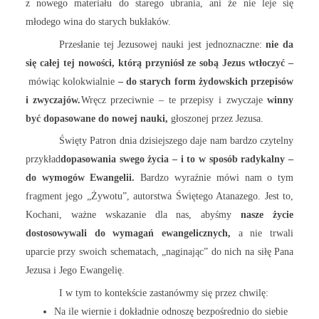
z nowego materiału do starego ubrania, ani że nie leje się
młodego wina do starych bukłaków.
Przesłanie tej Jezusowej nauki jest jednoznaczne:
nie da
się całej tej nowości, którą przyniósł ze sobą Jezus wtłoczyć –
mówiąc kolokwialnie
– do starych form
żydowskich przepisów
i zwyczajów.
Wręcz przeciwnie – te przepisy i zwyczaje
winny
być dopasowane do nowej nauki,
głoszonej przez Jezusa.
Święty Patron dnia dzisiejszego daje nam bardzo czytelny
przykład
dopasowania swego życia – i to w sposób radykalny –
do wymogów Ewangelii.
Bardzo wyraźnie mówi nam o tym
fragment jego „Żywotu”, autorstwa Świętego Atanazego. Jest to,
Kochani, ważne wskazanie dla nas, abyśmy
nasze życie
dostosowywali do wymagań ewangelicznych,
a nie trwali
uparcie przy swoich schematach, „naginając” do nich na siłę Pana
Jezusa i Jego Ewangelię.
I w tym to kontekście zastanówmy się przez chwilę:
Na ile wiernie i dokładnie odnoszę bezpośrednio do siebie