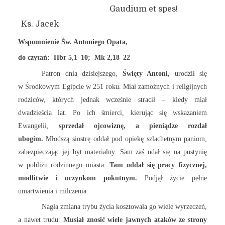
Gaudium et spes!
Ks. Jacek
Wspomnienie Św. Antoniego Opata,
do czytań: Hbr 5,1–10; Mk 2,18–22
Patron dnia dzisiejszego,
Święty Antoni,
urodził się
w Środkowym Egipcie w 251 roku. Miał zamożnych i religijnych
rodziców, których jednak wcześnie stracił – kiedy miał
dwadzieścia lat. Po ich śmierci, kierując się wskazaniem
Ewangelii,
sprzedał ojcowiznę, a pieniądze rozdał
ubogim.
Młodszą siostrę oddał pod opiekę szlachetnym paniom,
zabezpieczając jej byt materialny. Sam zaś udał się na pustynię
w pobliżu rodzinnego miasta.
Tam oddał się pracy fizycznej,
modlitwie i uczynkom pokutnym.
Podjął życie pełne
umartwienia i milczenia.
Nagła zmiana trybu życia kosztowała go wiele wyrzeczeń,
a nawet trudu.
Musiał znosić wiele jawnych ataków ze strony