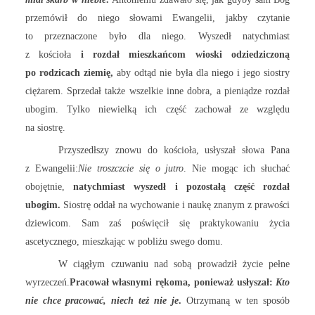
przemówił do niego słowami Ewangelii, jakby czytanie
to przeznaczone było dla niego. Wyszedł natychmiast
z kościoła
i rozdał mieszkańcom wioski odziedziczoną
po rodzicach ziemię,
aby odtąd nie była dla niego i jego siostry
ciężarem. Sprzedał także wszelkie inne dobra, a pieniądze rozdał
ubogim. Tylko niewielką ich część zachował ze względu
na siostrę.
Przyszedłszy znowu do kościoła, usłyszał słowa Pana
z Ewangelii:
Nie troszczcie się o jutro
. Nie mogąc ich słuchać
obojętnie,
natychmiast wyszedł i pozostałą część rozdał
ubogim.
Siostrę oddał na wychowanie i naukę znanym z prawości
dziewicom. Sam zaś poświęcił się praktykowaniu życia
ascetycznego, mieszkając w pobliżu swego domu.
W ciągłym czuwaniu nad sobą prowadził życie pełne
wyrzeczeń.
Pracował własnymi rękoma, ponieważ usłyszał:
Kto
nie chce pracować, niech też nie je
.
Otrzymaną w ten sposób