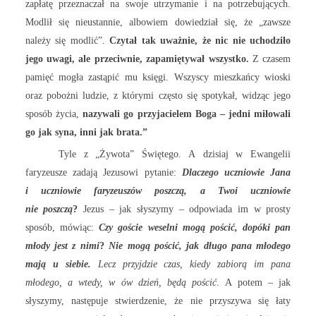
zapłatę przeznaczał na swoje utrzymanie i na potrzebujących.
Modlił się nieustannie, albowiem dowiedział się, że „zawsze
należy się modlić”.
Czytał tak uważnie, że nic nie uchodziło
jego uwagi, ale przeciwnie, zapamiętywał wszystko.
Z czasem
pamięć mogła zastąpić mu księgi. Wszyscy mieszkańcy wioski
oraz pobożni ludzie, z którymi często się spotykał, widząc jego
sposób życia,
nazywali go przyjacielem Boga – jedni miłowali
go jak syna, inni jak brata.”
Tyle z „Żywota” Świętego. A dzisiaj w Ewangelii
faryzeusze zadają Jezusowi pytanie:
Dlaczego uczniowie Jana
i uczniowie faryzeuszów poszczą, a Twoi uczniowie
nie poszczą
?
Jezus – jak słyszymy – odpowiada im w prosty
sposób, mówiąc:
Czy goście weselni mogą pościć, dopóki pan
młody jest z nimi
?
Nie mogą pościć, jak długo pana młodego
mają u siebie.
Lecz przyjdzie czas, kiedy zabiorą im pana
młodego, a wtedy, w ów dzień, będą pościć
. A potem – jak
słyszymy, następuje stwierdzenie, że nie przyszywa się łaty