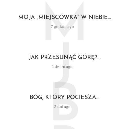
M
MOJA „MIEJSCÓWKA” W NIEBIE…
7 godzin ago
J
JAK PRZESUNĄĆ GÓRĘ?…
1 dzień ago
B
BÓG, KTÓRY POCIESZA…
2 dni ago