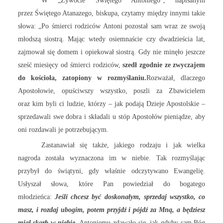
W „Żywocie Świętego Antoniego”, napisanym
przez Świętego Atanazego, biskupa, czytamy między innymi takie
słowa: „Po śmierci rodziców Antoni pozostał sam wraz ze swoją
młodszą siostrą. Mając wtedy osiemnaście czy dwadzieścia lat,
zajmował się domem i opiekował siostrą. Gdy nie minęło jeszcze
sześć miesięcy od śmierci rodziców,
szedł zgodnie ze zwyczajem
do kościoła, zatopiony w rozmyślaniu.
Rozważał, dlaczego
Apostołowie, opuściwszy wszystko, poszli za Zbawicielem
oraz kim byli ci ludzie, którzy – jak podają Dzieje Apostolskie –
sprzedawali swe dobra i składali u stóp Apostołów pieniądze, aby
oni rozdawali je potrzebującym.
Zastanawiał się także, jakiego rodzaju i jak wielka
nagroda została wyznaczona im w niebie. Tak rozmyślając
przybył do świątyni, gdy właśnie odczytywano Ewangelię.
Usłyszał słowa, które Pan powiedział do bogatego
młodzieńca:
Jeśli chcesz być doskonałym, sprzedaj wszystko, co
masz, i rozdaj ubogim, potem przyjdź i pójdź za Mną, a będziesz
miał skarb w niebie
.
Antoniemu zdawało się, jak gdyby sam Bóg