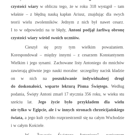
czystości wiary
w obliczu tego, że w roku 318 wystąpił – tam
właśnie – z błędną nauką kapłan Ariusz, znajdując dla swych
teorii wielu zwolenników. Jednym z nich był nawet cesarz.
I to w odpowiedzi na te błędy,
Antoni podjął żarliwą obronę
czystości wiary wśród swoich uczniów.
Cieszył się przy tym wielkim poważaniem.
Korespondował – między innymi – z cesarzem Konstantynem
Wielkim i jego synami. Zachowane listy Antoniego do mnichów
zawierają głównie jego nauki moralne: szczególny nacisk kładzie
on w nich na
poszukiwanie indywidualnej drogi
do doskonałości, wsparte lekturą Pisma Świętego.
Według
podania, Święty Antoni zmarł 17 stycznia 356 roku, w wieku stu
sześciu lat.
Jego życie było przykładem dla wielu
nie tylko w Egipcie, ale i w innych stronach chrześcijańskiego
świata,
a jego kult rychło rozprzestrzenił się na całym Wschodzie
i w całym Kościele.