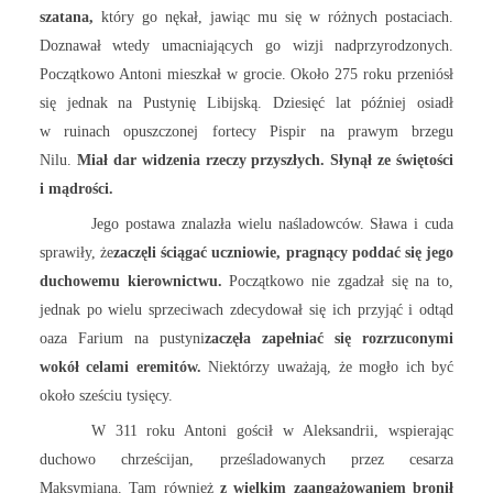
szatana,
który go nękał, jawiąc mu się w różnych postaciach.
Doznawał wtedy umacniających go wizji nadprzyrodzonych.
Początkowo Antoni mieszkał w grocie. Około 275 roku przeniósł
się jednak na Pustynię Libijską. Dziesięć lat później osiadł
w ruinach opuszczonej fortecy Pispir na prawym brzegu
Nilu.
Miał dar widzenia rzeczy przyszłych. Słynął ze świętości
i mądrości.
Jego postawa znalazła wielu naśladowców. Sława i cuda
sprawiły, że
zaczęli ściągać uczniowie, pragnący poddać się jego
duchowemu kierownictwu.
Początkowo nie zgadzał się na to,
jednak po wielu sprzeciwach zdecydował się ich przyjąć i odtąd
oaza Farium na pustyni
zaczęła zapełniać się rozrzuconymi
wokół celami eremitów.
Niektórzy uważają, że mogło ich być
około sześciu tysięcy.
W 311 roku Antoni gościł w Aleksandrii, wspierając
duchowo chrześcijan, prześladowanych przez cesarza
Maksymiana. Tam również
z wielkim zaangażowaniem bronił