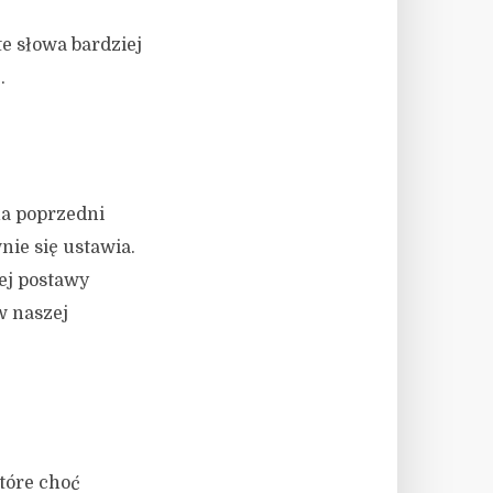
e słowa bardziej
.
na poprzedni
wnie się ustawia.
ej postawy
w naszej
tóre choć