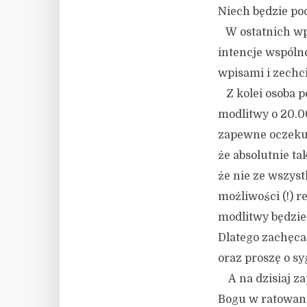
Niech będzie po
W ostatnich wpis
intencje wspólne
wpisami i zechc
Z kolei osoba po
modlitwy o 20.00
zapewne oczekuj
że absolutnie ta
że nie ze wszys
możliwości (!) 
modlitwy będzie
Dlatego zachęca
oraz proszę o sy
A na dzisiaj za
Bogu w ratowani