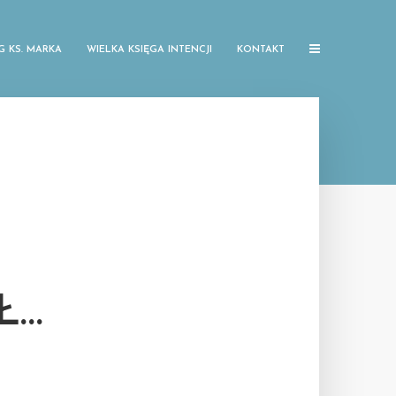
G KS. MARKA
WIELKA KSIĘGA INTENCJI
KONTAKT
Ł…