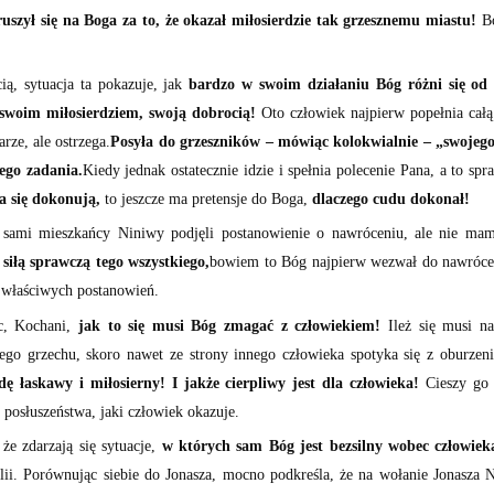
uszył się na Boga za to, że okazał miłosierdzie tak grzesznemu miastu!
Bó
ią, sytuacja ta pokazuje, jak
bardzo w swoim działaniu Bóg różni się od 
swoim miłosierdziem, swoją dobrocią!
Oto człowiek najpierw popełnia cał
arze, ale ostrzega.
Posyła do grzeszników – mówiąc kolokwialnie – „swojego
ego zadania.
Kiedy jednak ostatecznie idzie i spełnia polecenie Pana, a to spr
a się dokonują,
to jeszcze ma pretensje do Boga,
dlaczego cudu dokonał!
o sami mieszkańcy Niniwy podjęli postanowienie o nawróceniu, ale nie ma
siłą sprawczą tego wszystkiego,
bowiem to Bóg najpierw wezwał do nawrócen
a właściwych postanowień.
c, Kochani,
jak to się musi Bóg zmagać z człowiekiem!
Ileż się musi na
ego grzechu, skoro nawet ze strony innego człowieka spotyka się z oburzen
ę łaskawy i miłosierny! I jakże cierpliwy jest dla człowieka!
Cieszy go 
i posłuszeństwa, jaki człowiek okazuje.
że zdarzają się sytuacje,
w których sam Bóg jest bezsilny wobec człowiek
lii. Porównując siebie do Jonasza, mocno podkreśla, że na wołanie Jonasza N