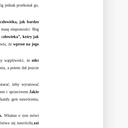
g jednak przekonał go,
człowieka, jak bardzo
ą masę nieprawości. Bóg
 człowieka”, który jak
awia, że
wprost na jego
my wątpliwości, że
nikt
ia, a potem dał jeszcze
starać, żeby wyratować
iem i sprzeciwem.
Jakże
każdy gest nawrócenia,
a.
Właśnie o tym mówi
iniwa się nawróciła,
zaś