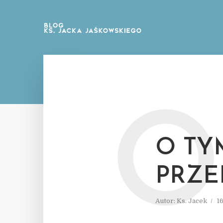
O
O TY
PRZE
Autor:
Ks. Jacek
1