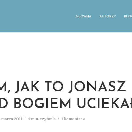
GŁÓWNA
AUTORZY
BLO
M, JAK TO JONASZ
D BOGIEM UCIEKA
6 marca 2011
4 min. czytania
1 komentarz