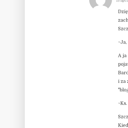
15 lipc
Dzię
zach
Szcz
~Ja,
A ja
poja
Bard
i za
"blo
~Ks.
Szcz
Kied