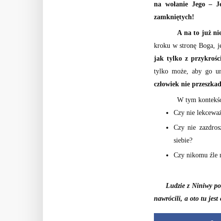
na wołanie Jego – Je
zamkniętych!
A na to już n
kroku w stronę Boga, j
jak tylko z przykroś
tylko może, aby go u
człowiek nie przeszka
W tym kontekś
Czy nie lekcewa
Czy nie zazdros
siebie?
Czy nikomu źle n
Ludzie z Niniwy po
nawrócili, a oto tu jest