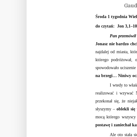
Gaudium et 
Środa 1 tygodnia Wiel
do czytań: Jon 3,1–1
Pan przemówił 
Jonasz nie bardzo chc
najdalej od miasta, kt
którego podróżował, 
spowodowało uciszenie 
na brzegi… Niniwy ocz
I wtedy to właś
realizować i wzywać 
przekonał się, że niej
słyszymy –
oblekli się
mocą którego wszyscy 
postawę i zaniechał ka
Ale oto stała s