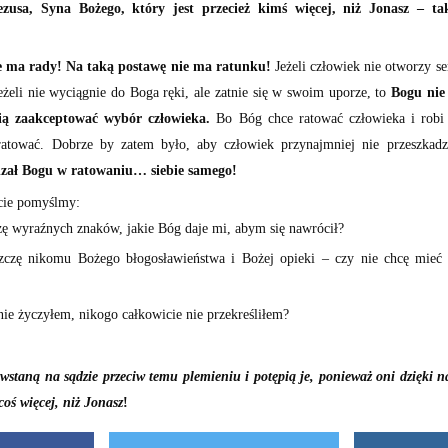
zusa, Syna Bożego, który jest przecież kimś więcej, niż Jonasz – tak
ie ma rady! Na taką postawę nie ma ratunku!
Jeżeli człowiek nie otworzy s
eżeli nie wyciągnie do Boga ręki, ale zatnie się w swoim uporze, to
Bogu nie 
cią zaakceptować wybór człowieka.
Bo Bóg chce ratować człowieka i robi
ratować. Dobrze by zatem było, aby człowiek przynajmniej nie przeszk
dzał Bogu w ratowaniu… siebie samego!
cie pomyślmy:
żę wyraźnych znaków, jakie Bóg daje mi, abym się nawrócił?
zczę nikomu Bożego błogosławieństwa i Bożej opieki – czy nie chcę mieć 
ie życzyłem, nikogo całkowicie nie przekreśliłem?
wstaną na sądzie przeciw temu plemieniu i potępią je, ponieważ oni dzięki 
 coś więcej, niż Jonasz
!