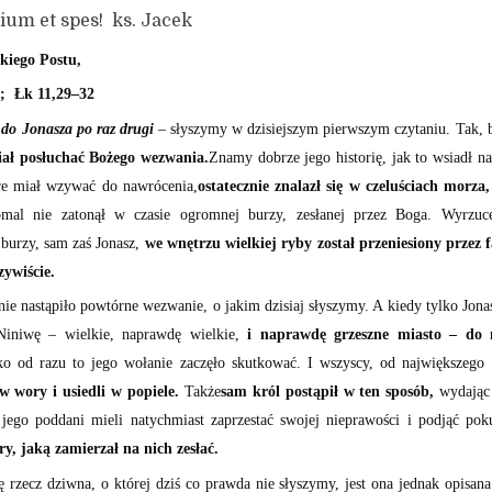
spes! ks. Jacek
kiego Postu,
0; Łk 11,29–32
do Jonasza po raz drugi
– słyszymy w dzisiejszym pierwszym czytaniu. Tak,
iał posłuchać Bożego wezwania.
Znamy dobrze jego historię, jak to wsiadł na 
óre miał wzywać do nawrócenia,
ostatecznie znalazł się w czeluściach morza,
omal nie zatonął w czasie ogromnej burzy, zesłanej przez Boga. Wyrzuc
burzy, sam zaś Jonasz,
we wnętrzu wielkiej ryby został przeniesiony przez 
ywiście.
nie nastąpiło powtórne wezwanie, o jakim dzisiaj słyszymy. A kiedy tylko Jona
Niniwę – wielkie, naprawdę wielkie,
i naprawdę grzeszne miasto – do 
ako od razu to jego wołanie zaczęło skutkować. I wszyscy, od największego
 w wory i usiedli w popiele.
Także
sam król postąpił w ten sposób,
wydając 
jego poddani mieli natychmiast zaprzestać swojej nieprawości i podjąć po
ry, jaką zamierzał na nich zesłać.
ię rzecz dziwna, o której dziś co prawda nie słyszymy, jest ona jednak opisana