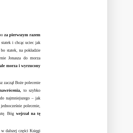
 bo
za pierwszym razem
statek i chcąc uciec jak
bo statek, na pokładzie
enie Jonasza do morza
fale morza i wyrzucony
sz zaczął Boże polecenie
nawrócenia,
to szybko
 do najmniejszego – jak
jednocześnie polecenie,
kutę. Bóg
wejrzał na tę
 w dalszej części Księgi