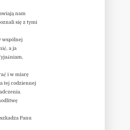
tawiają nam
znali się z tymi
y wspólnej
ić, a ja
Wyjaśniam,
rać i w miarę
a tej codziennej
adczenia.
modlitwę
zeszkadza Panu