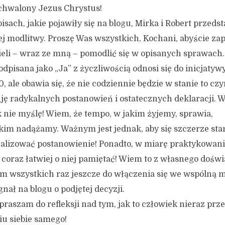
chwalony Jezus Chrystus!
ach, jakie pojawiły się na blogu, Mirka i Robert przeds
j modlitwy. Proszę Was wszystkich, Kochani, abyście zapo
ieli – wraz ze mną – pomodlić się w opisanych sprawach.
dpisana jako „Ja” z życzliwością odnosi się do inicjatyw
, ale obawia się, że nie codziennie będzie w stanie to czyn
ę radykalnych postanowień i ostatecznych deklaracji. 
k nie myślę! Wiem, że tempo, w jakim żyjemy, sprawia,
tkim nadążamy. Ważnym jest jednak, aby się szczerze sta
realizować postanowienie! Ponadto, w miarę praktykowani
 coraz łatwiej o niej pamiętać! Wiem to z własnego doświ
m wszystkich raz jeszcze do włączenia się we wspólną 
gnał na blogu o podjętej decyzji.
praszam do refleksji nad tym, jak to człowiek nieraz pr
u siebie samego!