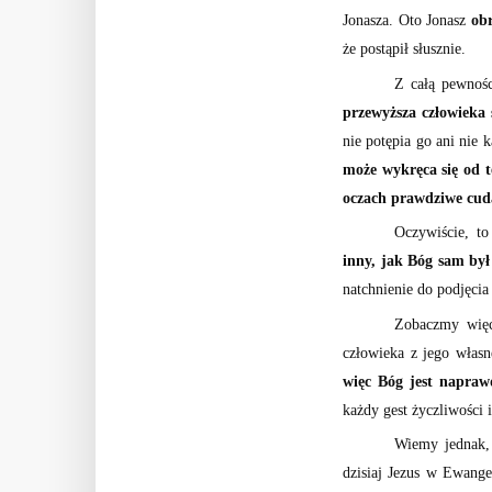
Jonasza. Oto Jonasz
obr
że postąpił słusznie.
Z całą pewnośc
przewyższa człowieka 
nie potępia go ani nie k
może wykręca się od t
oczach prawdziwe cud
Oczywiście, t
inny, jak Bóg sam był 
natchnienie do podjęci
Zobaczmy wię
człowieka z jego własn
więc Bóg jest naprawd
każdy gest życzliwości 
Wiemy jednak, 
dzisiaj Jezus w Ewange