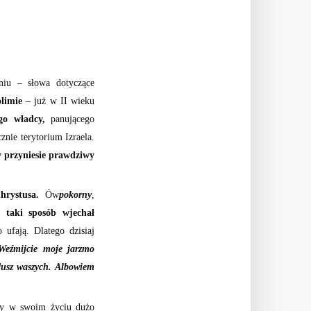
niu – słowa dotyczące
limie
– już w II wieku
go władcy,
panującego
znie terytorium Izraela.
y przyniesie prawdziwy
hrystusa.
Ów
pokorny
,
 taki sposób wjechał
ufają. Dlatego dzisiaj
 Weźmijcie moje jarzmo
 dusz waszych. Albowiem
amy w swoim życiu dużo