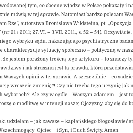
owodowanej tym, co obecne władze w Polsce pokazały i na
cznie mówią w tej sprawie. Natomiast bardzo polecam W
am Rze”, autorstwa Bronisława Wildsteina, pt. „Opozycja
(nr 21 / 2011; 27. VI. – 3.VII. 2011., s. 52 – 54). Oczywiście
niego wybryku sądu, nakazującego psychiatryczne badani
nie charakteryzuje sytuację społeczno – polityczną w na
, że jestem porażony treścią tego artykułu – to znaczy t
rawdziwy i jak straszna jest ta prawda, którą przedstawia
aszych opinii w tej sprawie. A szczególnie – co sądzici
uację wreszcie zmienić?! Czy nie trzeba tego uczynić jak n
ch wyborach?! Ale czy w ogóle – Waszym zdaniem – jest t
ę o modlitwę w intencji naszej Ojczyzny, aby się do k
 udzielam – jak zawsze – kapłańskiego błogosławieńs
Wszechmogący: Ojciec + i Syn, i Duch Święty. Amen