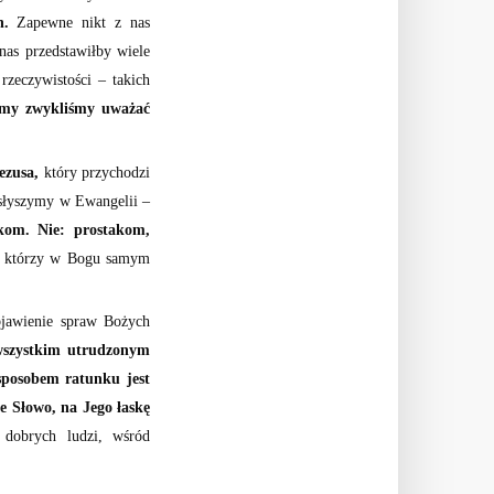
h.
Zapewne nikt z nas
nas przedstawiłby wiele
rzeczywistości – takich
emy zwykliśmy uważać
ezusa,
który przychodzi
 słyszymy w Ewangelii –
kom. Nie: prostakom,
 którzy w Bogu samym
jawienie spraw Bożych
 wszystkim utrudzonym
sposobem ratunku jest
e Słowo, na Jego łaskę
 dobrych ludzi, wśród