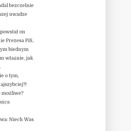
dal bezczelnie
aszej uwadze
, powstał on
e Prezesa PiS,
szym biednym
ym właśnie, jak
.
e o tym,
ajszybciej?!
o możliwe?
ońca
twa: Niech Was