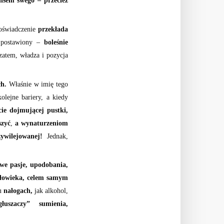
ensem swego – przecież
 doświadczenie
przekłada
 postawiony –
boleśnie
atem, władza i pozycja
ch.
Właśnie w imię tego
kolejne bariery, a kiedy
cie dojmującej pustki,
szyć
,
a wynaturzeniom
ywilejowanej!
Jednak,
owe pasje, upodobania,
złowieka, celem samym
ju
nałogach,
jak alkohol,
łuszaczy” sumienia,