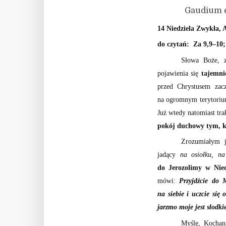
Gaudium et s
14 Niedziela Zwykła, 
do czytań: Za 9,9–10
Słowa Boże, z
pojawienia się
tajemni
przed Chrystusem zac
na ogromnym terytorium,
Już wtedy natomiast tr
pokój duchowy tym, k
Zrozumiałym j
jadący
na osiołku, na 
do Jerozolimy w Nie
mówi:
Przyjdźcie do 
na siebie i uczcie się
jarzmo moje jest słodki
Myślę, Kochan