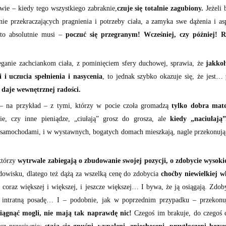
twie – kiedy tego wszystkiego zabraknie,
czuje się totalnie zagubiony.
Jeżeli 
ie przekraczających pragnienia i potrzeby ciała, a zamyka swe dążenia i asp
 to absolutnie musi –
poczuć się przegranym! Wcześniej, czy później! Ra
eganie zachciankom ciała, z pominięciem sfery duchowej, sprawia, że
jakkol
 i uczucia spełnienia i
nasycenia
, to jednak szybko okazuje się, że jest…
 daje wewnętrznej radości.
 – na przykład – z tymi, którzy w pocie czoła gromadzą
tylko dobra mate
kie, czy inne pieniądze, „ciułają” grosz do grosza, ale
kiedy „naciułają
 samochodami, i w wystawnych, bogatych domach mieszkają, nagle przekonuj
którzy
wytrwale zabiegają o zbudowanie swojej pozycji, o zdobycie wysoki
owisku, dlatego też dążą za wszelką cenę do zdobycia
choćby niewielkiej w
 coraz większej i większej, i jeszcze większej… I bywa, że ją osiągają. Zdo
, intratną posadę… I – podobnie, jak w poprzednim przypadku – przekonu
siągnąć mogli,
nie mają tak naprawdę nic!
Czegoś im brakuje, do czegoś da