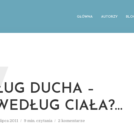
GŁÓWNA
AUTORZY
BLO
W
UG DUCHA –
WEDŁUG CIAŁA?…
lipca 2011
9 min. czytania
2 komentarze