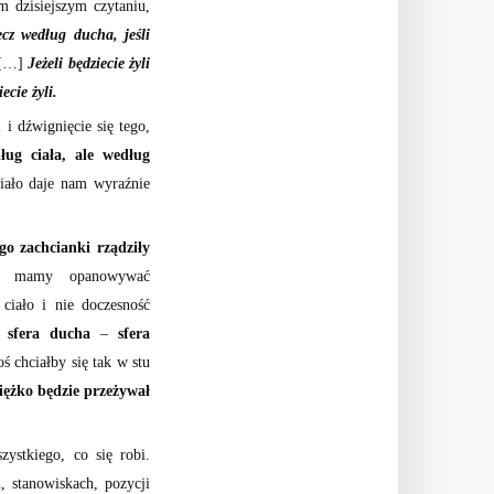
 dzisiejszym czytaniu,
ecz według ducha, jeśli
 […]
Jeżeli będziecie żyli
cie żyli.
u
i dźwignięcie się tego,
ług ciała, ale według
ciało daje nam wyraźnie
ego zachcianki rządziły
– mamy opanowywać
ciało i nie doczesność
ze
sfera ducha
–
sfera
ś chciałby się tak w stu
ciężko będzie przeżywał
ystkiego, co się robi.
, stanowiskach, pozycji