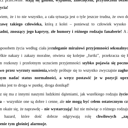
ęcz przeciwnie:
stają się gnuśni, wypaleni, zniechęceni, przytłoczeni bezs
ycia!
iem, że i to nie wszystko, a cała sytuacja jest o tyle jeszcze trudna, że owo
tawę takiego człowieka,
którą z kolei – ponieważ to człowiek wysoko
dni, znoszący jego kaprysy, złe humory i różnego rodzaju fanaberie!
A z
sposobem życia według ciała jest
uleganie mirażowi przyjemności seksualny
lkie nakazy i zakazy moralne, otwiera się kolejne „furtki”, przekracza się 
m rozkoszy i przelotnym uczuciem przyjemności
szybko pojawia się poczu
o przez wyrzuty sumienia,
wtedy próbuje się to wszystko zwyczajnie
zagłu
nym nadać status normalności, a wręcz postawić je w pozycji uprz
nku jest to droga w pustkę, droga donikąd!
cz się ma z innymi naszymi ludzkimi dążeniami, jak wszelkiego rodzaju
życi
a
– wszystkie one są dobre i cenne, ale
nie mogą być celem ostatecznym c
 okaże się, że naprawdę –
nie wystarczają!
Już nie mówiąc o różnego rodza
yki, hazard, które dość dobrze odgrywają rolę
chwilowych „zag
enie tym głośniej alarmuje.