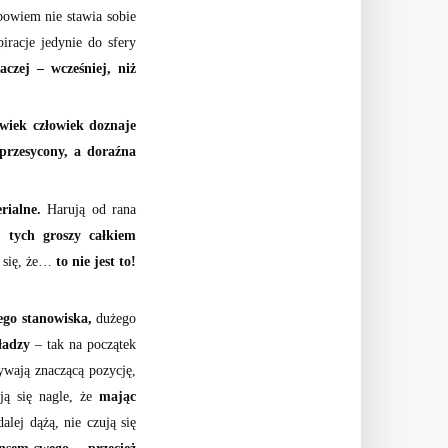
bowiem nie stawia sobie
iracje jedynie do sfery
czej – wcześniej, niż
wiek człowiek doznaje
przesycony, a doraźna
rialne.
Harują od rana
” tych groszy całkiem
ą się, że…
to nie jest to!
ego stanowiska,
dużego
ładzy
– tak na początek
bywają znaczącą pozycję,
ją się nagle, że
mając
lej dążą, nie czują się