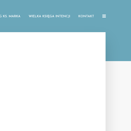
G KS. MARKA
WIELKA KSIĘGA INTENCJI
KONTAKT