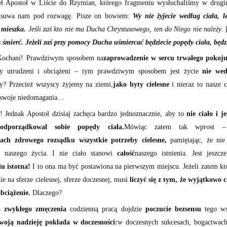
ł Apostoł w Liście do Rzymian, którego fragmentu wysłuchaliśmy w drugim
odsuwa nam pod rozwagę. Pisze on bowiem:
Wy nie żyjecie według ciała, l
 mieszka.
Jeśli zaś kto nie ma Ducha Chrystusowego, ten do Niego nie należy
.
 śmierć. Jeżeli zaś przy pomocy Ducha uśmiercać będziecie popędy ciała, będzie
 Kochani! Prawdziwym sposobem na
zaprowadzenie w sercu trwałego pokoj
y utrudzeni i obciążeni – tym prawdziwym sposobem jest życie
nie wed
y? Przecież wszyscy żyjemy na ziemi,
jako byty cielesne
i nieraz to nasze 
, swoje niedomagania…
! Jednak Apostoł dzisiaj zachęca bardzo jednoznacznie, aby to
nie ciało i j
dporządkował sobie popędy ciała.
Mówiąc zatem tak wprost 
ach zdrowego rozsądku wszystkie potrzeby cielesne,
pamiętając, że nie 
naszego życia. I nie ciało stanowi
całość
naszego istnienia. Jest jeszc
u istotna!
I to ona ma być postawiona na pierwszym miejscu. Jeżeli zatem kto
ie na sferze cielesnej, sferze doczesnej, musi
liczyć się z tym, że wyjątkowo 
obciążenie.
Dlaczego?
 zwykłego zmęczenia
codzienną pracą dojdzie
poczucie bezsensu
tego wsz
swoją nadzieję pokłada w doczesności:
w doczesnych sukcesach, bogactwach