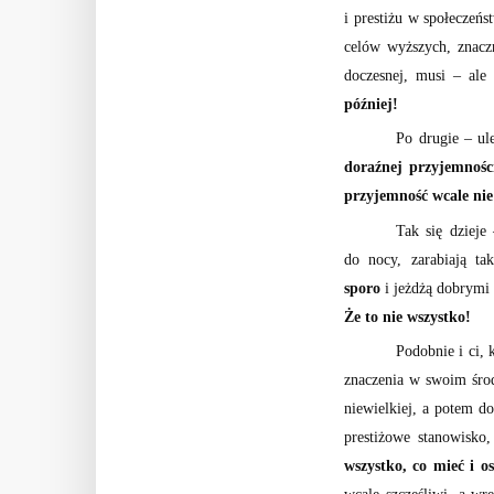
i prestiżu w społeczeńs
celów wyższych, znaczn
doczesnej, musi – ale
później!
Po drugie – ul
doraźnej przyjemności
przyjemność wcale nie
Tak się dzieje
do nocy, zarabiają ta
sporo
i jeżdżą dobrymi
Że to nie wszystko!
Podobnie i ci, 
znaczenia w swoim środ
niewielkiej, a potem do
prestiżowe stanowisko
wszystko, co mieć i o