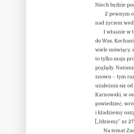
Niech będzie po
Z pewnym opóźn
nad życiem wedł
I właśnie w ten
do Was, Kochani
wiele mówiący, 
to tylko moja p
poglądy. Natomi
znowu – tym raz
uzależnia się od
Karnowski, w os
powiedzieć, wró
i kładziemy usz
[„Idziemy” nr 27(
Na temat Zamac