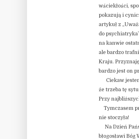
wściekłości, sp
pokazują i cyni
artykuł z „Uważ
do psychiatryka” 
na kanwie ostat
ale bardzo traf
Kraju. Przyznaję
bardzo jest on p
Ciekaw jestem W
że trzeba tę syt
Przy najbliższy
Tymczasem prosz
nie stoczyła!
Na Dzień Pański
błogosławi Bóg 