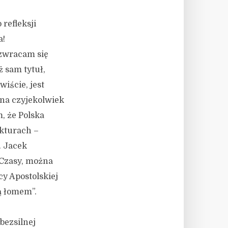
efleksji
a!
 zwracam się
 sam tytuł,
iście, jest
 na czyjekolwiek
, że Polska
kturach –
. Jacek
„Czasy, można
y Apostolskiej
ą łomem”.
ezsilnej