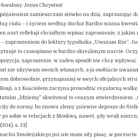
chwalony Jezus Chrystus!
ieniem zamieszczam słówko na dziś, zapraszając do r
ug ciała – i życiem według ducha! Bardzo ważna kwesti
 nurt refleksji chciałbym wpisać zaproszenie, z jakim
 – zaproszeniem do lektury tygodnika „Uważam Rze”. Już
sytuuje to czasopismo w bardzo określonym nurcie. Oczyw
ropozycja, zaproszenie, w żaden sposób nie chcę wpływać
ast nie ukrywam swoich własnych, a ja osobiście uważam
em dobrowolnie, przynajmniej w swych oficjalnych stru
 Rosji, a z Kościołem zaczyna prowadzić regularną walkę
tatnim „Idziemy” skwitował to cennym stwierdzeniem: 
ciły do normy, bo znowu ślemy gniewne depesze do Stolic
y po sobie w relacjach z Moskwą, nawet, gdy wrak niszcz
304), s. 13]
hu Smoleńskiego już nie mam siły pisać, w poczuciu b