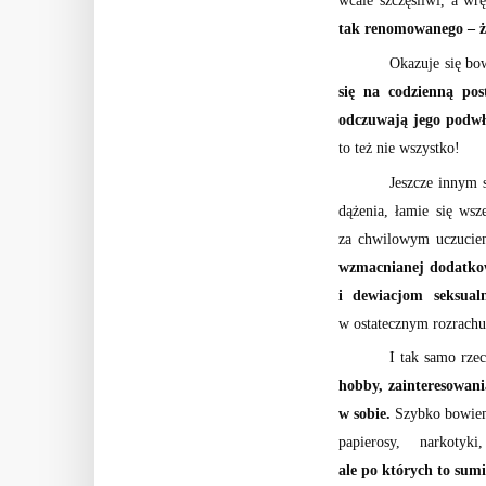
wcale szczęśliwi, a wr
tak renomowanego – ż
Okazuje się bow
się na codzienną pos
odczuwają jego podwła
to też nie wszystko!
Jeszcze innym 
dążenia, łamie się wsze
za chwilowym uczucie
wzmacnianej dodatkow
i dewiacjom seksual
w ostatecznym rozrachu
I tak samo rze
hobby, zainteresowani
w sobie.
Szybko bowiem
papierosy, narkot
ale po których to sumi