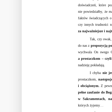
doświadczeń, które p
nie powiedziałby, że m
faktów świadczących 
czy innych trudności 
za najważniejsze i naj
Tak, czy owak,
do nas z
propozycją p
wychwala On swego Oj
a prostaczkom – czyl
nadzieję pokładają.
I chyba
nie j
prostaczkom,
następuj
i obciążonym.
Z pewnoś
pełne zaufanie do Bog
w Sakramentach, na
których żyjemy…