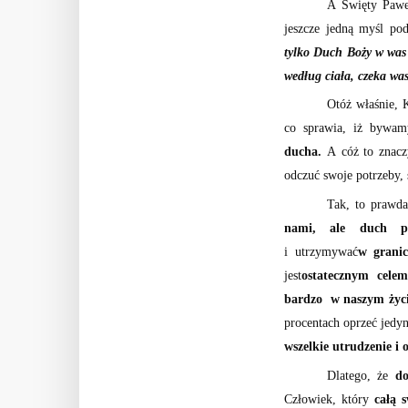
A Święty Pawe
jeszcze jedną myśl p
tylko Duch Boży w was
według ciała, czeka was
Otóż właśnie,
co sprawia, iż bywam
ducha.
A cóż to znacz
odczuć swoje potrzeby
Tak, to prawda
nami, ale duch po
i utrzymywać
w granic
jest
ostatecznym celem
bardzo w naszym życi
procentach oprzeć jedyn
wszelkie utrudzenie i 
Dlatego, że
do
Człowiek, który
całą 