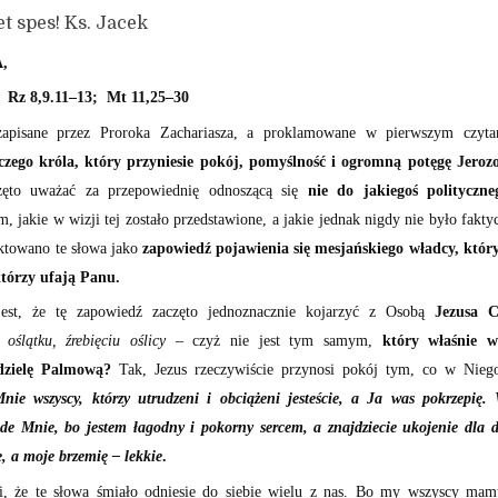
pes! Ks. Jacek
A,
; Rz 8,9.11–13; Mt 11,25–30
apisane przez Proroka Zachariasza, a proklamowane w pierwszym czyta
czego króla, który przyniesie pokój, pomyślność i ogromną potęgę Jerozo
zęto uważać za przepowiednię odnoszącą się
nie do jakiegoś polityczne
 jakie w wizji tej zostało przedstawione, a jakie jednak nigdy nie było faktyc
aktowano te słowa jako
zapowiedź pojawienia się mesjańskiego władcy, któr
tórzy ufają Panu.
est, że tę zapowiedź zaczęto jednoznacznie kojarzyć z Osobą
Jezusa C
oślątku, źrebięciu oślicy
– czyż nie jest tym samym,
który właśnie w
dzielę Palmową?
Tak, Jezus rzeczywiście przynosi pokój tym, co w Niego 
Mnie wszyscy, którzy utrudzeni i obciążeni jesteście, a Ja was pokrzepię.
 ode Mnie, bo jestem łagodny i pokorny sercem, a znajdziecie ukojenie dla
e, a moje brzemię – lekkie
.
i, że te słowa śmiało odniesie do siebie wielu z nas. Bo my wszyscy m