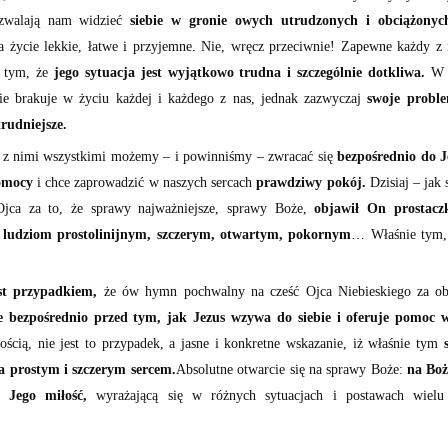
ozwalają nam widzieć
siebie w gronie owych utrudzonych i obciążonyc
a życie lekkie, łatwe i przyjemne. Nie, wręcz przeciwnie! Zapewne każdy z 
o tym, że
jego sytuacja jest wyjątkowo trudna i szczególnie dotkliwa.
W 
nie brakuje w życiu każdej i każdego z nas, jednak zazwyczaj
swoje probl
trudniejsze.
 z nimi wszystkimi możemy – i powinniśmy – zwracać się
bezpośrednio do J
omocy
i chce zaprowadzić w naszych sercach
prawdziwy pokój.
Dzisiaj – jak
ca za to, że sprawy najważniejsze, sprawy Boże,
objawił On prostacz
i ludziom prostolinijnym, szczerym, otwartym, pokornym
… Właśnie tym,
est przypadkiem,
że ów hymn pochwalny na cześć Ojca Niebieskiego za ob
e bezpośrednio przed tym, jak Jezus wzywa do siebie i oferuje pomoc
cią, nie jest to przypadek, a jasne i konkretne wskazanie, iż właśnie tym
a prostym i szczerym sercem.
Absolutne otwarcie się na sprawy Boże:
na Boż
 Jego miłość,
wyrażającą się w różnych sytuacjach i postawach wielu