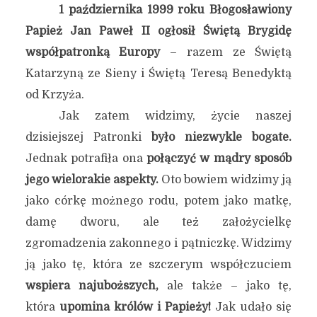
1 października 1999 roku Błogosławiony
Papież Jan Paweł II ogłosił Świętą Brygidę
współpatronką Europy
– razem ze Świętą
Katarzyną ze Sieny i Świętą Teresą Benedyktą
od Krzyża.
Jak zatem widzimy, życie naszej
dzisiejszej Patronki
było niezwykle bogate.
Jednak potrafiła ona
połączyć w mądry sposób
jego wielorakie aspekty.
Oto bowiem widzimy ją
jako córkę możnego rodu, potem jako matkę,
damę dworu, ale też założycielkę
zgromadzenia zakonnego i pątniczkę. Widzimy
ją jako tę, która ze szczerym współczuciem
wspiera najuboższych,
ale także – jako tę,
która
upomina królów i Papieży!
Jak udało się