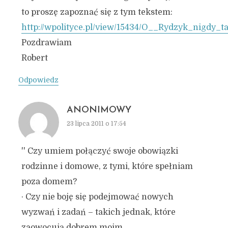
to proszę zapoznać się z tym tekstem:
http://wpolityce.pl/view/15434/O__Rydzyk_nigdy
Pozdrawiam
Robert
Odpowiedz
ANONIMOWY
23 lipca 2011 o 17:54
'' Czy umiem połączyć swoje obowiązki
rodzinne i domowe, z tymi, które spełniam
poza domem?
· Czy nie boję się podejmować nowych
wyzwań i zadań – takich jednak, które
zaowocują dobrem moim