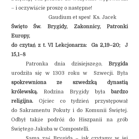
– i oczywiście proszę o następne!
Gaudium et spes! Ks. Jacek
Święto Św. Brygidy, Zakonnicy, Patronki
Europy,
do czytań z t. VI Lekcjonarza: Ga 2,19–20; J
15,1–8
Patronka dnia dzisiejszego,
Brygida
urodziła się w 1303 roku w Szwecji. Była
spokrewniona ze szwedzką dynastią
królewską.
Rodzina Brygidy była
bardzo
religijna.
Ojciec co tydzień przystępował
do Sakramentu Pokuty i do Komunii Świętej.
Odbył także podróż do Hiszpanii na grób
Świętego Jakuba w Compostelli.
Sama zaś Brygida – jak czytamy w jej