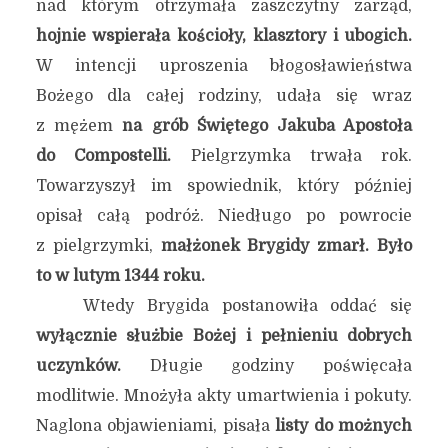
nad którym otrzymała zaszczytny zarząd,
hojnie wspierała kościoły, klasztory i ubogich.
W intencji uproszenia błogosławieństwa
Bożego dla całej rodziny, udała się wraz
z mężem
na grób Świętego Jakuba Apostoła
do Compostelli.
Pielgrzymka trwała rok.
Towarzyszył im spowiednik, który później
opisał całą podróż. Niedługo po powrocie
z pielgrzymki,
małżonek Brygidy zmarł. Było
to w lutym 1344 roku.
Wtedy Brygida postanowiła oddać się
wyłącznie służbie Bożej i pełnieniu dobrych
uczynków.
Długie godziny poświęcała
modlitwie. Mnożyła akty umartwienia i pokuty.
Naglona objawieniami, pisała
listy do możnych