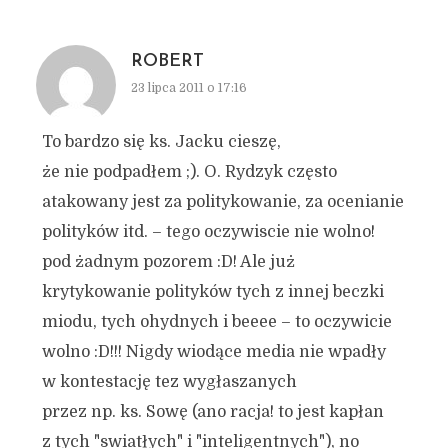
ROBERT
23 lipca 2011 o 17:16
To bardzo się ks. Jacku cieszę,
że nie podpadłem ;). O. Rydzyk często
atakowany jest za politykowanie, za ocenianie
polityków itd. – tego oczywiscie nie wolno!
pod żadnym pozorem :D! Ale już
krytykowanie polityków tych z innej beczki
miodu, tych ohydnych i beeee – to oczywicie
wolno :D!!! Nigdy wiodące media nie wpadły
w kontestację tez wygłaszanych
przez np. ks. Sowę (ano racja! to jest kapłan
z tych "swiatłych" i "inteligentnych"), no