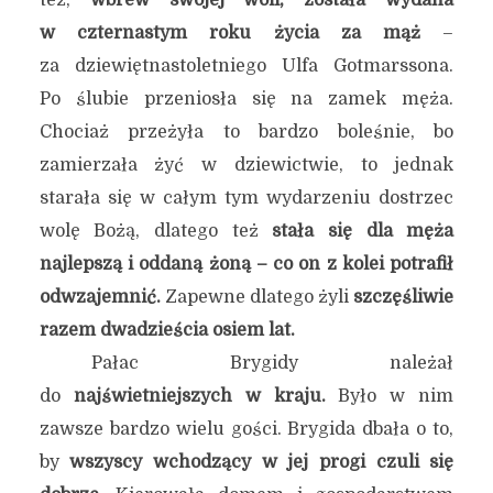
też,
wbrew swojej woli, została wydana
w czternastym roku życia za mąż
–
za dziewiętnastoletniego Ulfa Gotmarssona.
Po ślubie przeniosła się na zamek męża.
Chociaż przeżyła to bardzo boleśnie, bo
zamierzała żyć w dziewictwie, to jednak
starała się w całym tym wydarzeniu dostrzec
wolę Bożą, dlatego też
stała się dla męża
najlepszą i oddaną żoną – co on z kolei potrafił
odwzajemnić.
Zapewne dlatego żyli
szczęśliwie
razem dwadzieścia osiem lat.
Pałac Brygidy należał
do
najświetniejszych w kraju.
Było w nim
zawsze bardzo wielu gości. Brygida dbała o to,
by
wszyscy wchodzący w jej progi czuli się