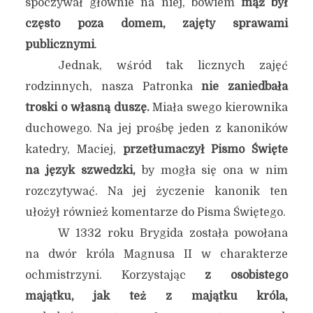
spoczywał głównie na niej, bowiem
mąż był
często poza domem, zajęty sprawami
publicznymi
.
Jednak, wśród tak licznych zajęć
rodzinnych, nasza Patronka
nie zaniedbała
troski o własną duszę.
Miała swego kierownika
duchowego. Na jej prośbę jeden z kanoników
katedry, Maciej,
przetłumaczył Pismo Święte
na język szwedzki,
by mogła się ona w nim
rozczytywać. Na jej życzenie kanonik ten
ułożył również komentarze do Pisma Świętego.
W 1332 roku Brygida została powołana
na dwór króla Magnusa II w charakterze
ochmistrzyni. Korzystając
z osobistego
majątku, jak też z majątku króla,