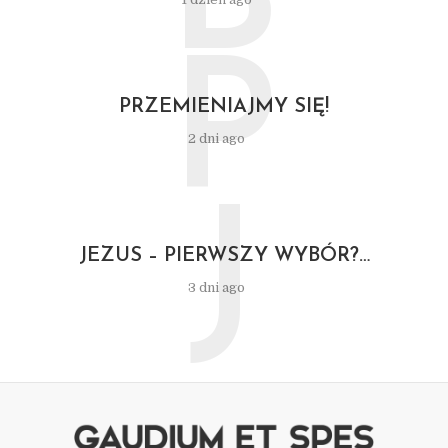
B
P
PRZEMIENIAJMY SIĘ!
2 dni ago
J
JEZUS – PIERWSZY WYBÓR?…
3 dni ago