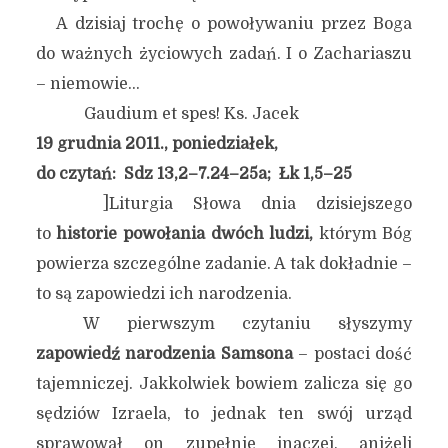
A dzisiaj trochę o powoływaniu przez Boga
do ważnych życiowych zadań. I o Zachariaszu
– niemowie…
Gaudium et spes! Ks. Jacek
19 grudnia 2011., poniedziałek,
do czytań: Sdz 13,2–7.24–25a; Łk 1,5–25
]Liturgia Słowa dnia dzisiejszego
to
historie powołania dwóch ludzi,
którym Bóg
powierza szczególne zadanie. A tak dokładnie –
to są zapowiedzi ich narodzenia.
W pierwszym czytaniu słyszymy
zapowiedź narodzenia Samsona
– postaci dość
tajemniczej. Jakkolwiek bowiem zalicza się go
sędziów Izraela, to jednak ten swój urząd
sprawował on zupełnie inaczej, aniżeli