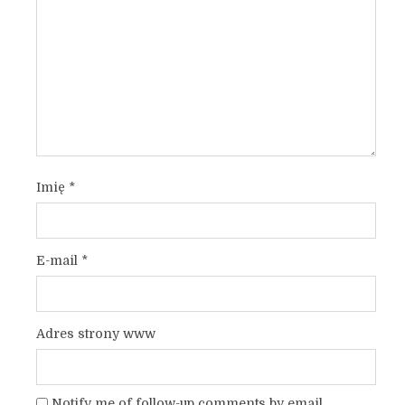
Imię
*
E-mail
*
Adres strony www
Notify me of follow-up comments by email.