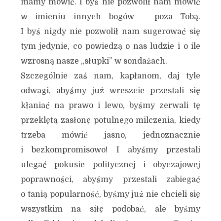
mamy mówić. I byś nie pozwolił nam mówić
w imieniu innych bogów – poza Tobą.
I byś nigdy nie pozwolił nam sugerować się
tym jedynie, co powiedzą o nas ludzie i o ile
wzrosną nasze „słupki” w sondażach.
Szczególnie zaś nam, kapłanom, daj tyle
odwagi, abyśmy już wreszcie przestali się
kłaniać na prawo i lewo, byśmy zerwali tę
przeklętą zasłonę potulnego milczenia, kiedy
trzeba mówić jasno, jednoznacznie
i bezkompromisowo! I abyśmy przestali
ulegać pokusie politycznej i obyczajowej
poprawności, abyśmy przestali zabiegać
o tanią popularność, byśmy już nie chcieli się
wszystkim na siłę podobać, ale byśmy