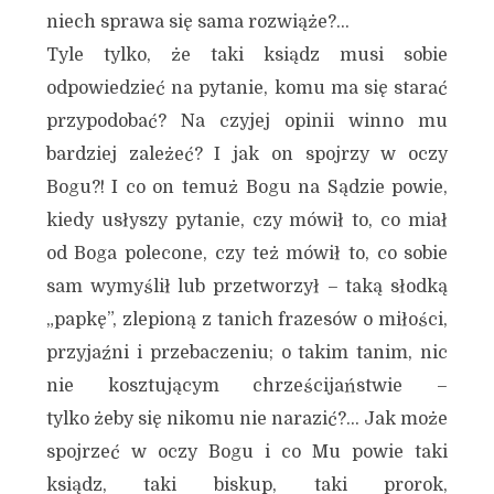
niech sprawa się sama rozwiąże?…
Tyle tylko, że taki ksiądz musi sobie
odpowiedzieć na pytanie, komu ma się starać
przypodobać? Na czyjej opinii winno mu
bardziej zależeć? I jak on spojrzy w oczy
Bogu?! I co on temuż Bogu na Sądzie powie,
kiedy usłyszy pytanie, czy mówił to, co miał
od Boga polecone, czy też mówił to, co sobie
sam wymyślił lub przetworzył – taką słodką
„papkę”, zlepioną z tanich frazesów o miłości,
przyjaźni i przebaczeniu; o takim tanim, nic
nie kosztującym chrześcijaństwie –
tylko żeby się nikomu nie narazić?… Jak może
spojrzeć w oczy Bogu i co Mu powie taki
ksiądz, taki biskup, taki prorok,