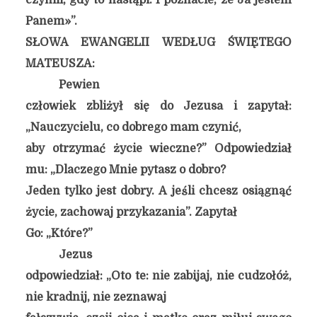
czynili, gdy to nastąpi. I poznacie, że Ja jestem
Panem»”.
SŁOWA EWANGELII WEDŁUG ŚWIĘTEGO
MATEUSZA:
Pewien
człowiek zbliżył się do Jezusa i zapytał:
„Nauczycielu, co dobrego mam czynić,
aby otrzymać życie wieczne?” Odpowiedział
mu: „Dlaczego Mnie pytasz o dobro?
Jeden tylko jest dobry. A jeśli chcesz osiągnąć
życie, zachowaj przykazania”. Zapytał
Go: „Które?”
Jezus
odpowiedział: „Oto te: nie zabijaj, nie cudzołóż,
nie kradnij, nie zeznawaj