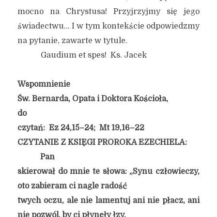
mocno na Chrystusa! Przyjrzyjmy się jego
świadectwu… I w tym kontekście odpowiedzmy
na pytanie, zawarte w tytule.
Gaudium et spes! Ks. Jacek
Wspomnienie
Św. Bernarda, Opata i Doktora Kościoła,
do
czytań: Ez 24,15–24; Mt 19,16–22
CZYTANIE Z KSIĘGI PROROKA EZECHIELA:
Pan
skierował do mnie te słowa: „Synu człowieczy,
oto zabieram ci nagle radość
twych oczu, ale nie lamentuj ani nie płacz, ani
nie pozwól, by ci płynęły łzy.