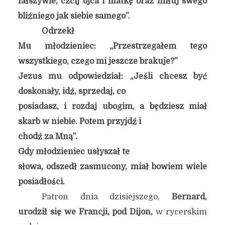
fałszywie, czcij ojca i matkę oraz miłuj swego
bliźniego jak siebie samego”.
Odrzekł
Mu młodzieniec: „Przestrzegałem tego
wszystkiego, czego mi jeszcze brakuje?”
Jezus mu odpowiedział: „Jeśli chcesz być
doskonały, idź, sprzedaj, co
posiadasz, i rozdaj ubogim, a będziesz miał
skarb w niebie. Potem przyjdź i
chodź za Mną”.
Gdy młodzieniec usłyszał te
słowa, odszedł zasmucony, miał bowiem wiele
posiadłości.
Patron dnia dzisiejszego,
Bernard,
urodził się we Francji,
pod Dijon,
w rycerskim