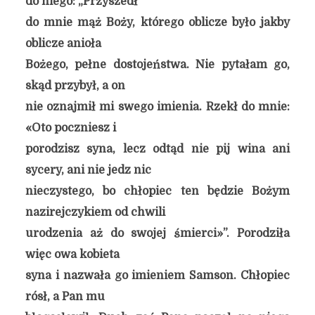
do niego: „Przyszedł
do mnie mąż Boży, którego oblicze było jakby
oblicze anioła
Bożego, pełne dostojeństwa. Nie pytałam go,
skąd przybył, a on
nie oznajmił mi swego imienia. Rzekł do mnie:
«Oto poczniesz i
porodzisz syna, lecz odtąd nie pij wina ani
sycery, ani nie jedz nic
nieczystego, bo chłopiec ten będzie Bożym
nazirejczykiem od chwili
urodzenia aż do swojej śmierci»”. Porodziła
więc owa kobieta
syna i nazwała go imieniem Samson. Chłopiec
rósł, a Pan mu