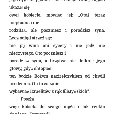
jego była niepłodna i nie rodziła. Anioł Pański
ukazał się
owej kobiecie, mówiąc jej: „Otoś teraz
niepłodna i nie
rodziłaś, ale poczniesz i porodzisz syna.
Lecz odtąd strzeż się:
nie pij wina ani sycery i nie jedz nic
nieczystego. Oto poczniesz i
porodzisz syna, a brzytwa nie dotknie jego
głowy, gdyż chłopiec
ten będzie Bożym nazirejczykiem od chwili
urodzenia. On to zacznie
wybawiać Izraelitów z rąk filistyńskich”.
Poszła
więc kobieta do swego męża i tak rzekła