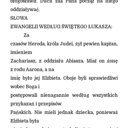
błogosławił. Duch zaś Pana począł na niego
oddziaływać.
SŁOWA
EWANGELII WEDŁUG ŚWIĘTEGO ŁUKASZA:
Za
czasów Heroda, króla Judei, żył pewien kapłan,
imieniem
Zachariasz, z oddziału Abiasza. Miał on żonę
z rodu Aarona, a na
imię było jej Elżbieta. Oboje byli sprawiedliwi
wobec Boga i
postępowali nienagannie według wszystkich
przykazań i przepisów
Pańskich. Nie mieli jednak dziecka, ponieważ
Elżbieta była