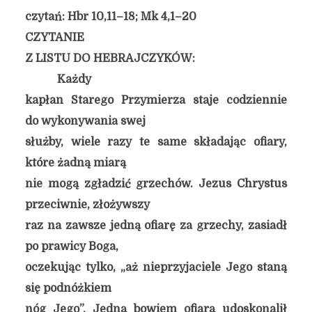
czytań: Hbr 10,11–18; Mk 4,1–20
CZYTANIE
Z LISTU DO HEBRAJCZYKÓW:
Każdy
kapłan Starego Przymierza staje codziennie
do wykonywania swej
służby, wiele razy te same składając ofiary,
które żadną miarą
nie mogą zgładzić grzechów. Jezus Chrystus
przeciwnie, złożywszy
raz na zawsze jedną ofiarę za grzechy, zasiadł
po prawicy Boga,
oczekując tylko, „aż nieprzyjaciele Jego staną
się podnóżkiem
nóg Jego”. Jedną bowiem ofiarą udoskonalił