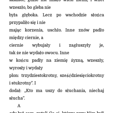
skaliste, gdzie nie miało wiele ziemi, i wnet
wzeszło, bo gleba nie
była głęboka. Lecz po wschodzie słońca
przypaliło się i nie
mając korzenia, uschło. Inne znów padło
między ciernie, a
ciernie wybujały i zagłuszyły je,
tak że nie wydało owocu. Inne
w końcu padły na ziemię żyzną, wzeszły,
wyrosły i wydały
plon: trzydziestokrotny, sześćdziesięciokrotny
i stukrotny”. I
dodał: „Kto ma uszy do słuchania, niechaj
słucha”.
A