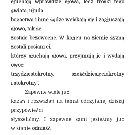
słuchają wprawdzie słowa, lecz troski tego
świata, ułuda
bogactwa i inne żądze wciskają się i zagłuszają
słowo, tak że
zostaje bezowocne. W końcu na ziemię żyzną
zostali posiani ci,
którzy słuchają słowa, przyjmują je i wydają
owoc:
trzydziestokrotny, sześćdziesięciokrotny
i stokrotny”.
Zapewne wiele już
kazań i rozważań na temat odczytanej dzisiaj
przypowieści
słyszeliśmy. I zapewne sami jesteśmy już
w stanie
odnieść