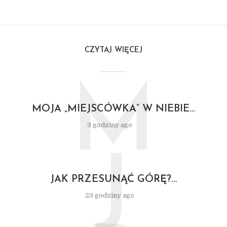
CZYTAJ WIĘCEJ
M
MOJA „MIEJSCÓWKA” W NIEBIE…
3 godziny ago
J
JAK PRZESUNĄĆ GÓRĘ?…
23 godziny ago