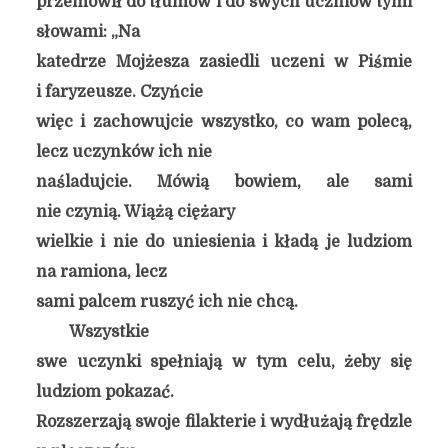
przemówił do tłumów i do swych uczniów tymi
słowami: „Na
katedrze Mojżesza zasiedli uczeni w Piśmie
i faryzeusze. Czyńcie
więc i zachowujcie wszystko, co wam polecą,
lecz uczynków ich nie
naśladujcie. Mówią bowiem, ale sami
nie czynią. Wiążą ciężary
wielkie i nie do uniesienia i kładą je ludziom
na ramiona, lecz
sami palcem ruszyć ich nie chcą.
Wszystkie
swe uczynki spełniają w tym celu, żeby się
ludziom pokazać.
Rozszerzają swoje filakterie i wydłużają frędzle