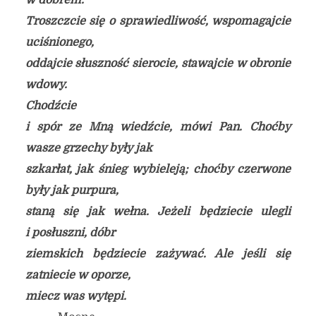
w dobrem.
Troszczcie się o sprawiedliwość, wspomagajcie
uciśnionego,
oddajcie słuszność sierocie, stawajcie w obronie
wdowy.
Chodźcie
i spór ze Mną wiedźcie, mówi Pan. Choćby
wasze grzechy były jak
szkarłat, jak śnieg wybieleją; choćby czerwone
były jak purpura,
staną się jak wełna. Jeżeli będziecie ulegli
i posłuszni, dóbr
ziemskich będziecie zażywać. Ale jeśli się
zatniecie w oporze,
miecz was wytępi.