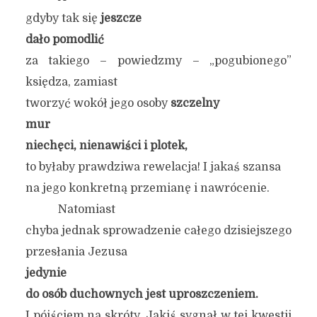
gdyby tak się
jeszcze
dało pomodlić
za takiego – powiedzmy – „pogubionego”
księdza, zamiast
tworzyć wokół jego osoby
szczelny
mur
niechęci, nienawiści i plotek,
to byłaby prawdziwa rewelacja! I jakaś szansa
na jego konkretną przemianę i nawrócenie.
Natomiast
chyba jednak sprowadzenie całego dzisiejszego
przesłania Jezusa
jedynie
do osób duchownych jest uproszczeniem.
I pójściem na skróty. Jakiś sygnał w tej kwestii