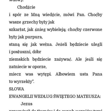
wdowy.
Chodźcie
i spór ze Mną wiedźcie, mówi Pan. Choćby
wasze grzechy były jak
szkarłat, jak śnieg wybieleją; choćby czerwone
były jak purpura,
staną się jak wełna. Jeżeli będziecie ulegli
i posłuszni, dóbr
ziemskich będziecie zażywać. Ale jeśli się
zatniecie w oporze,
miecz was wytępi. Albowiem usta Pana
to wyrzekły”.
SŁOWA
EWANGELII WEDŁUG ŚWIĘTEGO MATEUSZA:
Jezus