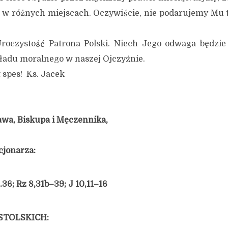
ń w różnych miejscach. Oczywiście, nie podarujemy Mu 
oczystość Patrona Polski. Niech Jego odwaga będzie
ładu moralnego w naszej Ojczyźnie.
es! Ks. Jacek
awa, Biskupa i Męczennika,
kcjonarza:
36; Rz 8,31b–39; J 10,11–16
STOLSKICH: