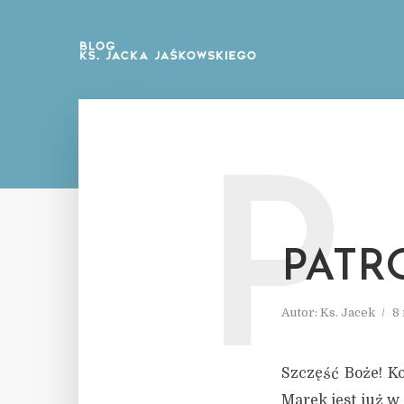
P
PATR
Autor:
Ks. Jacek
8
Szczęść Boże! Ko
Marek jest już w 