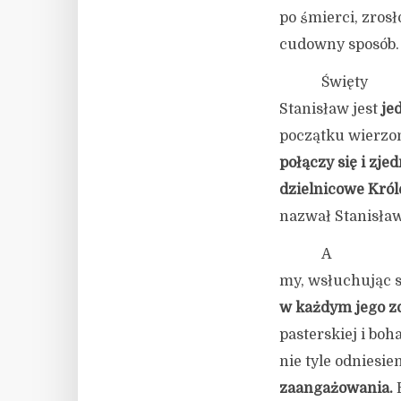
po śmierci, zrosł
cudowny sposób.
Święty
Stanisław jest
je
początku wierzono
połączy się i zj
dzielnicowe Król
nazwał Stanisła
A
my, wsłuchując si
w każdym jego z
pasterskiej i bo
nie tyle odniesie
zaangażowania.
B