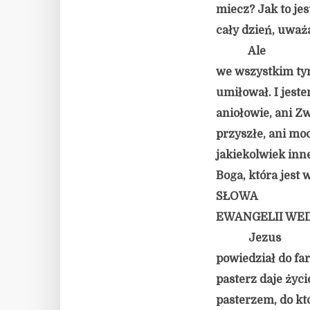
miecz? Jak to jes
cały dzień, uważ
Ale
we wszystkim ty
umiłował. I jeste
aniołowie, ani Zw
przyszłe, ani moc
jakiekolwiek inn
Boga, która jest
SŁOWA
EWANGELII WED
Jezus
powiedział do fa
pasterz daje życi
pasterzem, do kt