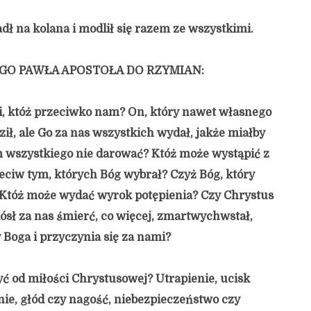
dł na kolana i modlił się razem ze wszystkimi.
EGO PAWŁA APOSTOŁA DO RZYMIAN:
i, któż przeciwko nam? On, który nawet własnego
ił, ale Go za nas wszystkich wydał, jakże miałby
 wszystkiego nie darować? Któż może wystąpić z
ciw tym, których Bóg wybrał? Czyż Bóg, który
 Któż może wydać wyrok potępienia? Czy Chrystus
iósł za nas śmierć, co więcej, zmartwychwstał,
 Boga i przyczynia się za nami?
ć od miłości Chrystusowej? Utrapienie, ucisk
ie, głód czy nagość, niebezpieczeństwo czy