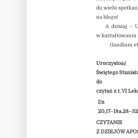
do wielu spotka
na blogu!
A dzisiaj – Ur
w kształtowaniu 
Gaudium et sp
Uroczystość
Świętego Stanisł
do
czytań z t. VI Le
Dz
20,17–18a.28–32.
CZYTANIE
Z DZIEJÓW APO