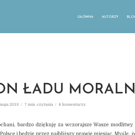
GŁÓWNA
AUTORZY
BLO
ON ŁADU MORAL
 maja 2013
7 min. czytania
6 komentarzy
chani, bardzo dziękuję za wczorajsze Wasze modlitwy 
Polsce i będzie przez najbliższy prawie miesiąc. Myślę, ż