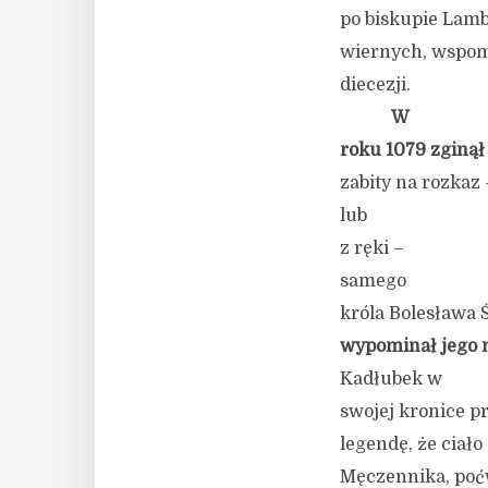
po biskupie Lamb
wiernych, wspom
diecezji.
W
roku 1079 zginął
zabity na rozkaz 
lub
z ręki –
samego
króla Bolesława 
wypominał jego 
Kadłubek w
swojej kronice p
legendę, że ciało
Męczennika, po