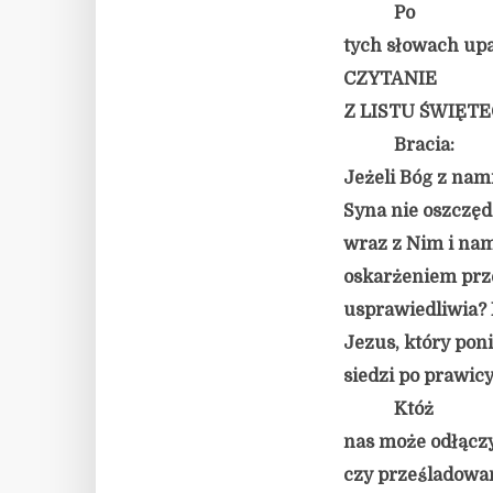
Po
tych słowach upa
CZYTANIE
Z LISTU ŚWIĘT
Bracia:
Jeżeli Bóg z nam
Syna nie oszczędz
wraz z Nim i nam
oskarżeniem prze
usprawiedliwia?
Jezus, który pon
siedzi po prawicy
Któż
nas może odłączy
czy prześladowan