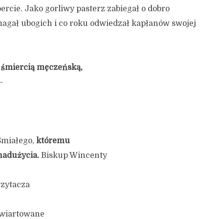
ercie. Jako gorliwy pasterz zabiegał o dobro
agał ubogich i co roku odwiedzał kapłanów swojej
 śmiercią męczeńską,
–
Śmiałego,
któremu
nadużycia.
Biskup Wincenty
rzytacza
ćwiartowane