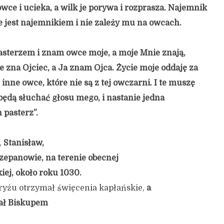
wce i ucieka, a wilk je porywa i rozprasza. Najemnik
że jest najemnikiem i nie zależy mu na owcach.
sterzem i znam owce moje, a moje Mnie znają,
e zna Ojciec, a Ja znam Ojca. Życie moje oddaję za
nne owce, które nie są z tej owczarni. I te muszę
będą słuchać głosu mego, i nastanie jedna
 pasterz”.
,
Stanisław,
czepanowie, na terenie
obecnej
iej, około roku 1030.
ryżu otrzymał święcenia kapłańskie,
a
ał
B
iskupem