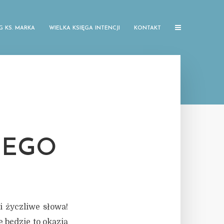
G KS. MARKA
WIELKA KSIĘGA INTENCJI
KONTAKT
NEGO
i życzliwe słowa!
e będzie to okazją