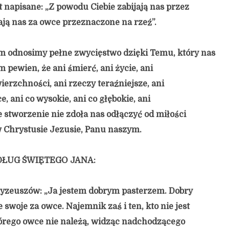
t napisane: „Z powodu Ciebie zabijają nas przez
ają nas za owce przeznaczone na rzeź”.
m odnosimy pełne zwycięstwo dzięki Temu, który nas
m pewien, że ani śmierć, ani życie, ani
ierzchności, ani rzeczy teraźniejsze, ani
e, ani co wysokie, ani co głębokie, ani
e stworzenie nie zdoła nas odłączyć od miłości
 w Chrystusie Jezusie, Panu naszym.
ŁUG ŚWIĘTEGO JANA:
ryzeuszów: „Ja jestem dobrym pasterzem. Dobry
e swoje za owce. Najemnik zaś i ten, kto nie jest
órego owce nie należą, widząc nadchodzącego