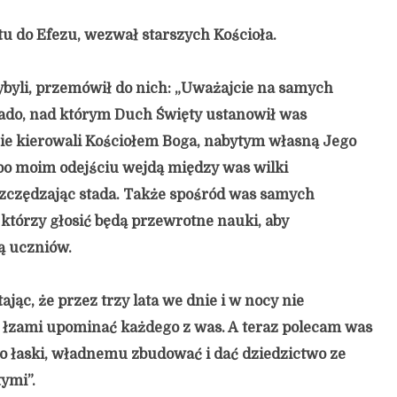
tu do Efezu, wezwał starszych Kościoła.
ybyli, przemówił do nich: „Uważajcie na samych
 stado, nad którym Duch Święty ustanowił was
ie kierowali Kościołem Boga, nabytym własną Jego
po moim odejściu wejdą między was wilki
szczędzając stada. Także spośród was samych
 którzy głosić będą przewrotne nauki, aby
ą uczniów.
jąc, że przez trzy lata we dnie i w nocy nie
 łzami upominać każdego z was. A teraz polecam was
o łaski, władnemu zbudować i dać dziedzictwo ze
ymi”.