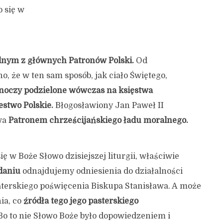
o się w
dnym z głównych Patronów Polski.
Od
, że w ten sam sposób, jak ciało Świętego,
ednoczy podzielone wówczas na księstwa
estwo Polskie.
Błogosławiony Jan Paweł II
wa
Patronem chrześcijańskiego ładu moralnego.
ę w Boże Słowo dzisiejszej liturgii, właściwie
daniu
odnajdujemy odniesienia do działalności
haterskiego poświęcenia Biskupa Stanisława. A może
nia, co
źródła tego jego pasterskiego
o to nie Słowo Boże było dopowiedzeniem i