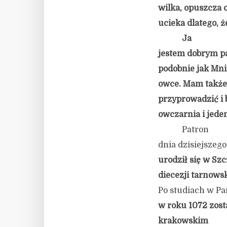
wilka, opuszcza o
ucieka dlatego, 
Ja
jestem dobrym pa
podobnie jak Mni
owce. Mam także i
przyprowadzić i 
owczarnia i jeden
Patron
dnia dzisiejszego
urodził się w Sz
diecezji tarnowsk
Po studiach w Pa
w roku 1072 zost
krakowskim