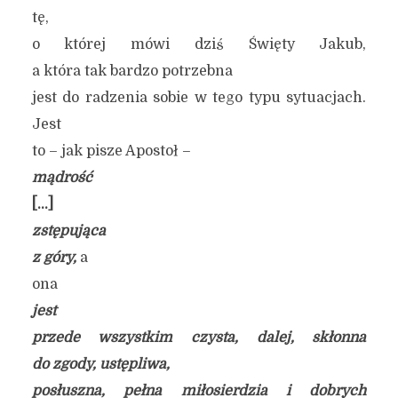
tę,
o której mówi dziś Święty Jakub,
a która tak bardzo potrzebna
jest do radzenia sobie w tego typu sytuacjach.
Jest
to – jak pisze Apostoł –
m
ądrość
[…]
zstępująca
z góry,
a
ona
jest
przede wszystkim czysta, dalej, skłonna
do zgody, ustępliwa,
posłuszna, pełna miłosierdzia i dobrych