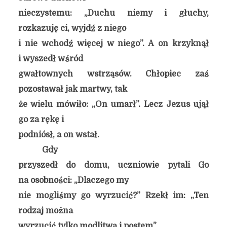
nieczystemu: „Duchu niemy i głuchy,
rozkazuję ci, wyjdź z niego
i nie wchodź więcej w niego”. A on krzyknął
i wyszedł wśród
gwałtownych wstrząsów. Chłopiec zaś
pozostawał jak martwy, tak
że wielu mówiło: „On umarł”. Lecz Jezus ujął
go za rękę i
podniósł, a on wstał.
Gdy
przyszedł do domu, uczniowie pytali Go
na osobności: „Dlaczego my
nie mogliśmy go wyrzucić?” Rzekł im: „Ten
rodzaj można
wyrzucić tylko modlitwą i postem”.