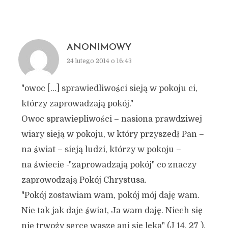
ANONIMOWY
24 lutego 2014 o 16:43
"owoc […] sprawiedliwości sieją w pokoju ci,
którzy zaprowadzają pokój."
Owoc sprawiepliwości – nasiona prawdziwej
wiary sieją w pokoju, w który przyszedł Pan –
na świat – sieją ludzi, którzy w pokoju –
na świecie -"zaprowadzają pokój" co znaczy
zaprowodzają Pokój Chrystusa.
"Pokój zostawiam wam, pokój mój daję wam.
Nie tak jak daje świat, Ja wam daję. Niech się
nie trwoży serce wasze ani się lęka" (J 14, 27 ).