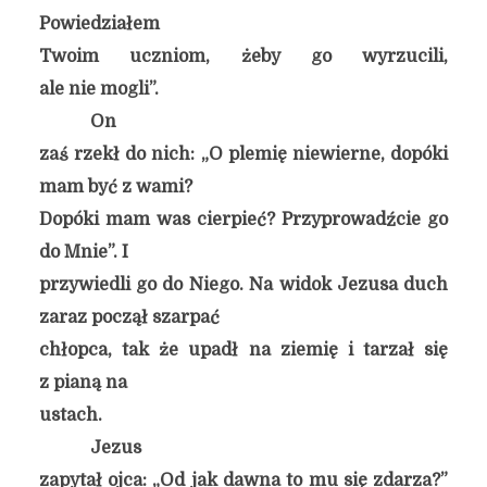
Powiedziałem
Twoim uczniom, żeby go wyrzucili,
ale nie mogli”.
On
zaś rzekł do nich: „O plemię niewierne, dopóki
mam być z wami?
Dopóki mam was cierpieć? Przyprowadźcie go
do Mnie”. I
przywiedli go do Niego. Na widok Jezusa duch
zaraz począł szarpać
chłopca, tak że upadł na ziemię i tarzał się
z pianą na
ustach.
Jezus
zapytał ojca: „Od jak dawna to mu się zdarza?”