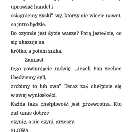
uprawiać handel i
osiągniemy zyski”, wy, którzy nie wiecie nawet,
co jutro będzie.
Bo czymże jest życie wasze? Parą jesteście, co
się ukazuje na
krótko, a potem znika.
Zamiast
tego powinniście mówić: „Jeżeli Pan zechce
i będziemy żyli,
zrobimy to lub owo”. Teraz zaś chełpicie się
w swej wyniosłości.
Każda taka chełpliwość jest przewrotna. Kto
zaś umie dobrze
czynić, a nie czyni, grzeszy.
SŁOWA