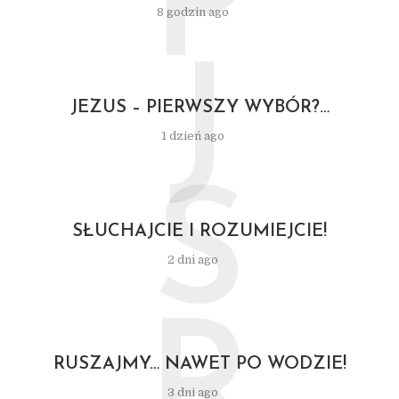
P
8 godzin ago
J
JEZUS – PIERWSZY WYBÓR?…
1 dzień ago
S
SŁUCHAJCIE I ROZUMIEJCIE!
2 dni ago
R
RUSZAJMY… NAWET PO WODZIE!
3 dni ago