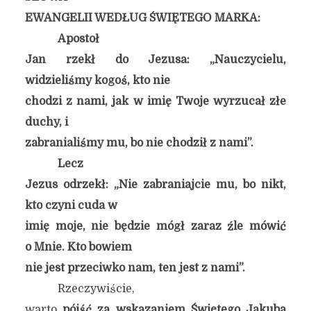
EWANGELII WEDŁUG ŚWIĘTEGO MARKA:
Apostoł
Jan rzekł do Jezusa: „Nauczycielu,
widzieliśmy kogoś, kto nie
chodzi z nami, jak w imię Twoje wyrzucał złe
duchy, i
zabranialiśmy mu, bo nie chodził z nami”.
Lecz
Jezus odrzekł: „Nie zabraniajcie mu, bo nikt,
kto czyni cuda w
imię moje, nie będzie mógł zaraz źle mówić
o Mnie. Kto bowiem
nie jest przeciwko nam, ten jest z nami”.
Rzeczywiście,
warto
pójść za wskazaniem Świętego Jakuba