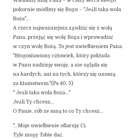
Wielbimy imię Pana – w ciszy serca swego
pokornie módlmy się Bogu – "Jeśli taka wola
Boża"…
A rzecz najważniejsza zgodzić się z wolą
Pana, przejąć się wolę Boga i wprowadzić
w czyn wolę Bożą. To jest uwielbieniem Pana.
"Błogosławiony człowiek, który pokłada
w Panu nadzieję swoję, a nie ogląda się
na hardych, ani na tych, którzy się unoszą
za kłamstwem."(Ps 40, 5)
" Jeśli taka wola Boża…"
Jeśli Ty chcesz…
O Panie, rób ze mną to co Ty chcesz…
"…Moje uwielbienie ofiaruję Ci,
Tyle mogę Tobie dać.