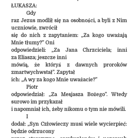
ŁUKASZA:
Gdy
raz Jezus modlił się na osobności, a byli z Nim
uczniowie, zwrócił
się do nich z zapytaniem: „Za kogo uważają
Mnie tłumy?” Oni
odpowiedzieli: „Za Jana Chrzciciela; inni
za Eliasza; jeszcze inni
mówią, że któryś z dawnych proroków
zmartwychwstał”. Zapytał
ich: „A wy za kogo Mnie uważacie?”
Piotr
odpowiedział: „Za Mesjasza Bożego”. Wtedy
surowo im przykazał
i napomniał ich, żeby nikomu o tym nie mówili.
I
dodał: „Syn Człowieczy musi wiele wycierpieć:
będzie odrzucony