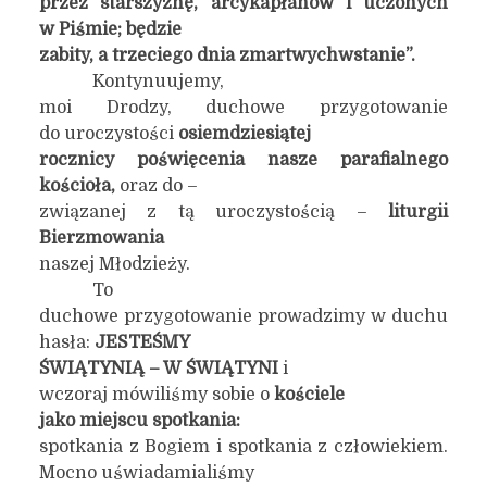
przez starszyznę, arcykapłanów i uczonych
w Piśmie; będzie
zabity, a trzeciego dnia zmartwychwstanie”.
Kontynuujemy,
moi Drodzy, duchowe przygotowanie
do uroczystości
osiemdziesiątej
rocznicy poświęcenia nasze parafialnego
kościoła,
oraz do –
związanej z tą uroczystością –
liturgii
Bierzmowania
naszej Młodzieży.
To
duchowe przygotowanie prowadzimy w duchu
hasła:
JESTEŚMY
ŚWIĄTYNIĄ – W ŚWIĄTYNI
i
wczoraj mówiliśmy sobie o
kościele
jako miejscu spotkania:
spotkania z Bogiem i spotkania z człowiekiem.
Mocno uświadamialiśmy