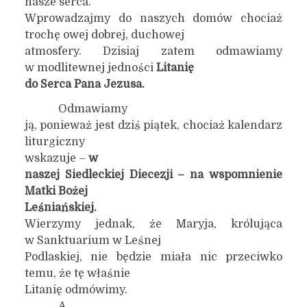
nasze serca.
Wprowadzajmy do naszych domów chociaż
trochę owej dobrej, duchowej
atmosfery. Dzisiaj zatem odmawiamy
w modlitewnej jedności
Litanię
do Serca Pana Jezusa.
Odmawiamy
ją, ponieważ jest dziś piątek, chociaż kalendarz
liturgiczny
wskazuje –
w
naszej Siedleckiej Diecezji – na wspomnienie
Matki Bożej
Leśniańskiej.
Wierzymy jednak, że Maryja, królująca
w Sanktuarium w Leśnej
Podlaskiej, nie będzie miała nic przeciwko
temu, że tę właśnie
Litanię odmówimy.
A