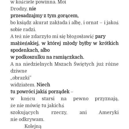
w kościele powinna. Moi
Drodzy,
nie
przesadzajmy z tym gorącem,
bo ksiądz akurat zakłada i albę, i ornat – i jakoś
sobie radzi.
A też nie zdarzyło mi się błogosławić
pary
małżeńskiej, w której młody byłby w krótkich
spodenkach, albo
w podkoszulku na ramiączkach.
A na niedzielnych Mszach Świętych już różne
dziwne
„obrazki”
widziałem.
Niech
tu powróci jakiś porządek
–
w końcu starsi na pewno przyznają,
że nie mówię tu jakichś
szokujących rzeczy, ani Ameryki
nie odkrywam.
Kolejną