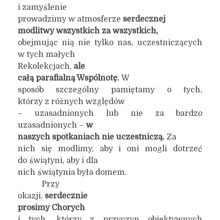
i zamyślenie
prowadzimy w atmosferze
serdecznej
modlitwy wszystkich za wszystkich,
obejmując nią nie tylko nas, uczestniczących
w tych małych
Rekolekcjach,
ale
całą parafialną Wspólnotę.
W
sposób szczególny pamiętamy o tych,
którzy z różnych względów
– uzasadnionych lub nie za bardzo
uzasadnionych –
w
naszych spotkaniach nie uczestniczą.
Za
nich się modlimy, aby i oni mogli dotrzeć
do świątyni, aby i dla
nich świątynia była domem.
Przy
okazji,
serdecznie
prosimy Chorych
i tych, którzy z przyczyn obiektywnych