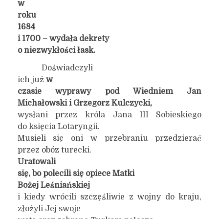
w
roku
1684
i 1700 – wydała dekret
y
o niezwykłości łask.
Doświadczyli
ich już
w
czasie wyprawy pod Wiedniem Jan
Michałowski i Grzegorz Kulczycki,
wysłani przez króla Jana III Sobieskiego
do księcia Lotaryngii.
Musieli się oni w przebraniu przedzierać
przez obóz turecki.
Uratowali
się, bo polecili się opiece Mat
ki
Bożej Leśniańskiej
i kiedy wrócili szczęśliwie z wojny do kraju,
złożyli Jej swoje