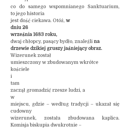
co do samego wspomnianego Sanktuarium,
to jego historia
jest dość ciekawa. Otóż,
w
dniu
26
września 1683 r
oku,
dwaj chłopcy, pasący bydło, znaleźli
na
drzewie dzikiej gruszy jaśniejący obraz.
Wizerunek został
umieszczony w zbudowanym wkrótce
kościele
i
tam
zaczął gromadzić rzesze ludzi, a
w
miejscu, gdzie – według tradycji – ukazał się
cudowny
wizerunek, została zbudowana kaplica.
Komisja biskupia dwukrotnie –