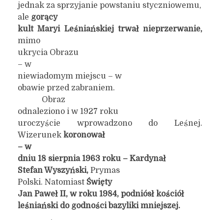
jednak za sprzyjanie powstaniu styczniowemu,
ale
g
orący
kult Maryi Leśniańskiej trwał nieprzerwanie,
mimo
ukrycia Obrazu
– w
niewiadomym miejscu – w
obawie przed zabraniem.
Obraz
odnaleziono i w 1927 roku
uroczyście wprowadzono do Leśnej.
Wizerunek
koronował
–
w
dniu 18 sierpnia 1963 roku – K
ard
ynał
Stefan Wyszyński,
Prymas
Polski. Natomiast
Święty
Jan Paweł II, w roku 1984, podniósł kościół
leśniański do godności bazyliki mniejszej.