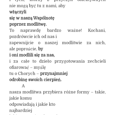
nie mogą być tu z nami, aby
włączyli
się w naszą
W
spólnotę
poprzez modlitwę.
To naprawdę bardzo ważne! Kochani,
pozdrówcie ich od nas i
zapewnijcie o naszej modlitwie za nich,
ale poproście,
by
i oni modlili się za nas,
i za całe to dzieło przygotowania zechcieli
ofiarować – myślę
tu o Chorych –
przynajmniej
odrobinę swoich cierpień.
A
nasza modlitwa przybiera różne formy – takie,
jakie komu
odpowiadają i jakie kto
najbardziej