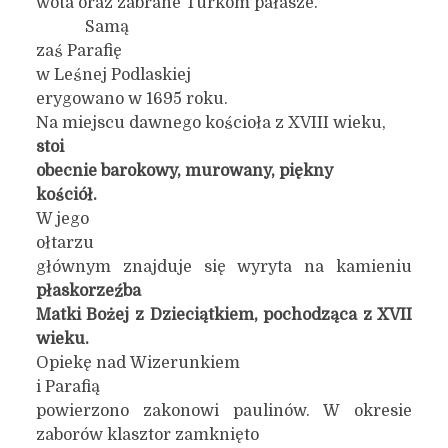
wota oraz zabrane Turkom pałasze.
Samą
zaś Parafię
w Leśnej Podlaskiej
erygowano w 1695 roku.
Na miejscu dawnego kościoła z XVIII wieku,
stoi
obecnie barokowy, murowany,
piękny
kościół.
W jego
ołtarzu
głównym znajduje się wyryta na kamieniu
płaskorzeźba
Matki Bożej z Dzieciątkiem, pochodząca z XVII
w
ieku
.
Opiekę nad Wizerunkiem
i Parafią
powierzono zakonowi paulinów. W okresie
zaborów klasztor zamknięto