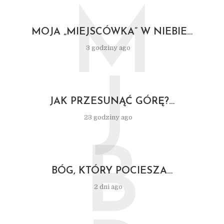
M
MOJA „MIEJSCÓWKA” W NIEBIE…
3 godziny ago
J
JAK PRZESUNĄĆ GÓRĘ?…
23 godziny ago
B
BÓG, KTÓRY POCIESZA…
2 dni ago