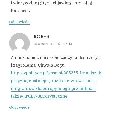
i wiarygodność tych objawień i przesłań…
Ks. Jacek
Odpowiedz
ROBERT
16 września 2015 o 06:43
A nasz papież nareszcie zaczyna dostrzegać
i zagrożenia, Chwała Bogu!
http://wpolityce.pl/kosciol/265355-franciszek-
przyznaje-istnieje-grozba-ze-wraz-z-fala-
imigrantow-do-europy-moga-przeniknac-
takze-grupy-terrorystyczne
Odpowiedz