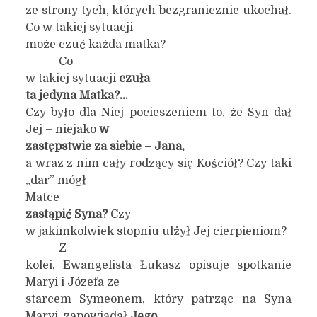
ze strony tych, których bezgranicznie ukochał.
Co w takiej sytuacji
może czuć każda matka?
Co
w takiej sytuacji
czuła
ta jedyna Matka?…
Czy było dla Niej pocieszeniem to, że Syn dał
Jej – niejako
w
zastępstwie za siebie – Jana,
a wraz z nim cały rodzący się Kościół? Czy taki
„dar” mógł
Matce
zastąpić Syna?
Czy
w jakimkolwiek stopniu ulżył Jej cierpieniom?
Z
kolei, Ewangelista Łukasz opisuje spotkanie
Maryi i Józefa ze
starcem Symeonem, który patrząc na Syna
Maryi, zapowiadał
Jego