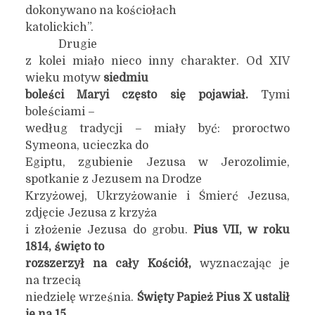
dokonywano na kościołach
katolickich”.
Drugie
z kolei miało nieco inny charakter. Od XIV
wieku motyw
siedmiu
boleści Maryi często się pojawiał.
Tymi
boleściami –
według tradycji – miały być: proroctwo
Symeona, ucieczka do
Egiptu, zgubienie Jezusa w Jerozolimie,
spotkanie z Jezusem na Drodze
Krzyżowej, Ukrzyżowanie i Śmierć Jezusa,
zdjęcie Jezusa z krzyża
i złożenie Jezusa do grobu.
Pius VII, w roku
1814, święto to
rozszerzył na cały Kościół,
wyznaczając je
na trzecią
niedzielę września.
Święty Papież Pius X ustalił
je na 15