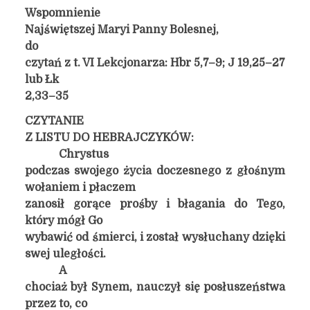
Wspomnienie
Najświętszej Maryi Panny Bolesnej,
do
czytań z t. VI Lekcjonarza: Hbr 5,7–9; J 19,25–27
lub Łk
2,33–35
CZYTANIE
Z LISTU DO HEBRAJCZYKÓW:
Chrystus
podczas swojego życia doczesnego z głośnym
wołaniem i płaczem
zanosił gorące prośby i błagania do Tego,
który mógł Go
wybawić od śmierci, i został wysłuchany dzięki
swej uległości.
A
chociaż był Synem, nauczył się posłuszeństwa
przez to, co