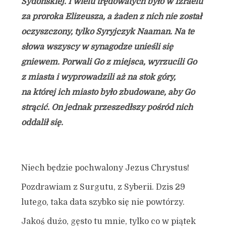
Sydońskiej. I wielu trędowatych było w Izraelu
za proroka Elizeusza, a żaden z nich nie został
oczyszczony, tylko Syryjczyk Naaman. Na te
słowa wszyscy w synagodze unieśli się
gniewem. Porwali Go z miejsca, wyrzucili Go
z miasta i wyprowadzili aż na stok góry,
na której ich miasto było zbudowane, aby Go
strącić. On jednak przeszedłszy pośród nich
oddalił się.
Niech będzie pochwalony Jezus Chrystus!
Pozdrawiam z Surgutu, z Syberii. Dzis 29
lutego, taka data szybko się nie powtórzy.
Jakoś dużo, gęsto tu mnie, tylko co w piątek