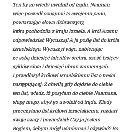
Ten by go wtedy uwolnił od trądu. Naaman
więc poszedł oznajmić to swojemu panu,
powtarzając słowa dziewczyny,
która pochodziła z kraju Izraela. A król Aramu
odpowiedział: Wyruszaj! A ja poślę list do króla
izraelskiego. Wyruszył więc, zabierając
ze sobą dziesięć talentów srebra, sześć tysięcy
syklów złota i dziesięć ubrań zamiennych.
I przedłożył królowi izraelskiemu list o treści
następującej: Z chwilą gdy dojdzie do ciebie
ten list, wiedz, iż posyłam do ciebie Naamana,
sługę mego, abyś go uwolnił od trądu. Kiedy
przeczytano list królowi izraelskiemu, rozdarł
swoje szaty i powiedział: Czy ja jestem
Bogiem, żebym mógł uśmiercać i ożywiać? Bo