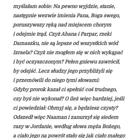
myślałam sobie: Na pewno wyjdzie, stanie,
następnie wezwie imienia Pana, Boga swego,
poruszywszy ręką nad miejscem chorym
i odejmie trąd. Czyż Abana i Parpar, rzeki
Damaszku, nie są lepsze od wszystkich wód
Izraela? Czyż nie mogłem się w nich wykąpać
i być oczyszczonym? Pełen gniewu zawrócił,
by odejść. Lecz słudzy jego przybliżyli się
i przemówili do niego tymi słowami:
Gdyby prorok kazał ci spełnić coś trudnego,
czy byś nie wykonał? O ileż więc bardziej, jeśli
ci powiedział: Obmyj się, a będziesz czysty?
Odszedł więc Naaman i zanurzył się siedem
razy w Jordanie, według słowa męża Bożego,
a ciało jego na powrót stało się jak ciało małego