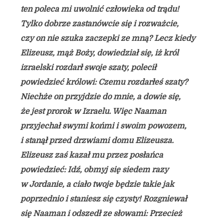
ten poleca mi uwolnić człowieka od trądu!
Tylko dobrze zastanówcie się i rozważcie,
czy on nie szuka zaczepki ze mną? Lecz kiedy
Elizeusz, mąż Boży, dowiedział się, iż król
izraelski rozdarł swoje szaty, polecił
powiedzieć królowi: Czemu rozdarłeś szaty?
Niechże on przyjdzie do mnie, a dowie się,
że jest prorok w Izraelu. Więc Naaman
przyjechał swymi końmi i swoim powozem,
i stanął przed drzwiami domu Elizeusza.
Elizeusz zaś kazał mu przez posłańca
powiedzieć: Idź, obmyj się siedem razy
w Jordanie, a ciało twoje będzie takie jak
poprzednio i staniesz się czysty! Rozgniewał
się Naaman i odszedł ze słowami: Przecież