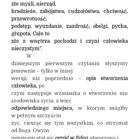
złe myśli, nierząd,
kradzieże, zabójstwa, cudzołóstwa, chciwość,
przewrotność,
podstęp, wyuzdanie, zazdrość, obelgi, pycha,
głupota. Całe to
zło z wnętrza pochodzi i czyni człowieka
nieczystym”.
W
dzisiejszym pierwszym czytaniu słyszymy
ponownie – tylko w innej
wersji, niż poprzednio –
opis stworzenia
człowieka,
po
czym następuje wzmianka o stworzeniu mu
środowiska życia, a więc
odpowiedniego miejsca,
w którym mógłby
w pełnym szczęściu
żyć, ciesząc się tym wszystkim, co otrzymał
od Boga. Owym
miejscem stał się
ogród w Eden,
stworzony i