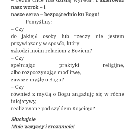
– Jezus chce nas dzisiaj wyrwać.
I skierować
nasz wzrok – i
nasze serca – bezpośrednio ku Bogu!
Pomyślmy:
– Czy
do jakiejś osoby lub rzeczy nie jestem
przywiązany w sposób, który
szkodzi moim relacjom z Bogiem?
– Czy
spełniając praktyki religijne,
albo rozpoczynając modlitwę,
zawsze myślę o Bogu?
– Czy
również z myślą o Bogu angażuję się w różne
inicjatywy,
realizowane pod szyldem Kościoła?
Słuchajcie
Mnie wszyscy i zrozumcie!