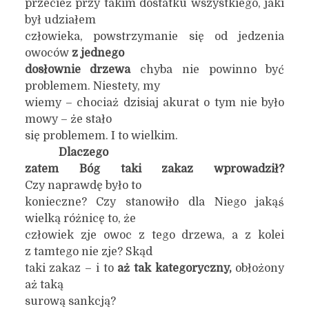
przecież przy takim dostatku wszystkiego, jaki
był udziałem
człowieka, powstrzymanie się od jedzenia
owoców
z je
dne
go
dosłownie drzewa
chyba nie powinno być
problemem. Niestety, my
wiemy – chociaż dzisiaj akurat o tym nie było
mowy – że stało
się problemem. I to wielkim.
Dlaczego
zatem Bóg taki zakaz wprowadził?
Czy naprawdę było to
konieczne? Czy stanowiło dla Niego jakąś
wielką różnicę to, że
człowiek zje owoc z tego drzewa, a z kolei
z tamtego nie zje? Skąd
taki zakaz – i to
aż tak kategoryczny,
obłożony
aż taką
surową sankcją?