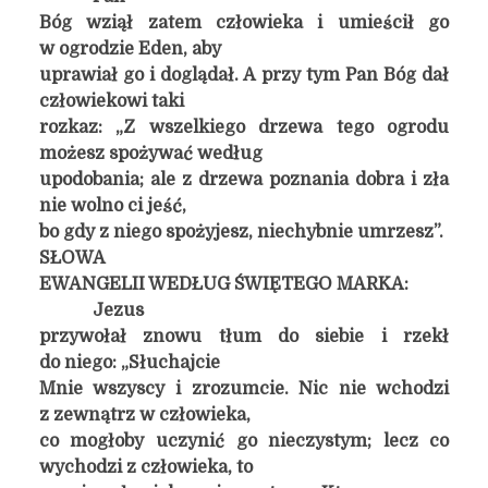
Bóg wziął zatem człowieka i umieścił go
w ogrodzie Eden, aby
uprawiał go i doglądał. A przy tym Pan Bóg dał
człowiekowi taki
rozkaz: „Z wszelkiego drzewa tego ogrodu
możesz spożywać według
upodobania; ale z drzewa poznania dobra i zła
nie wolno ci jeść,
bo gdy z niego spożyjesz, niechybnie umrzesz”.
SŁOWA
EWANGELII WEDŁUG ŚWIĘTEGO MARKA:
Jezus
przywołał znowu tłum do siebie i rzekł
do niego: „Słuchajcie
Mnie wszyscy i zrozumcie. Nic nie wchodzi
z zewnątrz w człowieka,
co mogłoby uczynić go nieczystym; lecz co
wychodzi z człowieka, to