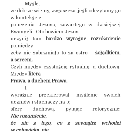
Myślę,
że dobrze wiemy, zwłaszcza, jeśli odczytamy go
w kontekście
pouczenia Jezusa, zawartego w dzisiejszej
Ewangelii. Oto bowiem Jezus
uczynił tam
bardzo wyraźne
rozróżnienie
pomiędzy –
żeby nie zabrzmiało to za ostro –
żołądkiem,
a sercem.
Czyli między czystością rytualną, a duchową.
Między
literą
Prawa,
a duchem Prawa.
I
wyraźnie przekierował myślenie swoich
uczniów i słuchaczy na tę
sferę duchową, pytając retorycznie:
Nie rozumiecie,
że nic z tego, co z zewnątrz wchodzi
w człowieka, nie