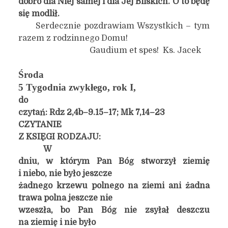
dobro dla Niej samej i dla Jej Bliskich. O to będę
się modlił.
Serdecznie pozdrawiam Wszystkich – tym
razem z rodzinnego Domu!
Gaudium et spes! Ks. Jacek
Środa
5 Tygodnia zwykłego, rok I,
do
czytań: Rdz 2,4b–9.15–17; Mk 7,14–23
CZYTANIE
Z KSIĘGI RODZAJU:
W
dniu, w którym Pan Bóg stworzył ziemię
i niebo, nie było jeszcze
żadnego krzewu polnego na ziemi ani żadna
trawa polna jeszcze nie
wzeszła, bo Pan Bóg nie zsyłał deszczu
na ziemię i nie było