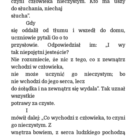
czyni człowieka nieczystym. Kto ma uszy
do słuchania, niechaj
słucha”.
Gdy
się oddalił od tłumu i wszedł do domu,
uczniowie pytali Go o to
przysłowie. Odpowiedział im: „I wy
tak niepojętni jesteście?
Nie rozumiecie, że nic z tego, co z zewnątrz
wchodzi w człowieka,
nie może uczynić go nieczystym; bo
nie wchodzi do jego serca, lecz
do żołądka i na zewnątrz się wydala”. Tak uznał
wszystkie
potrawy za czyste.
I
mówił dalej: „Co wychodzi z człowieka, to czyni
go nieczystym. Z
wnętrza bowiem, z serca ludzkiego pochodzą