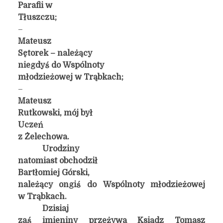
Parafii w
Tłuszczu;
–
Mateusz
Sętorek – należący
niegdyś do Wspólnoty
młodzieżowej w Trąbkach;
–
Mateusz
Rutkowski, mój był
Uczeń
z Żelechowa.
Urodziny
natomiast obchodził
Bartłomiej Górski,
należący ongiś do Wspólnoty młodzieżowej
w Trąbkach.
Dzisiaj
zaś imieniny przeżywa Ksiądz Tomasz