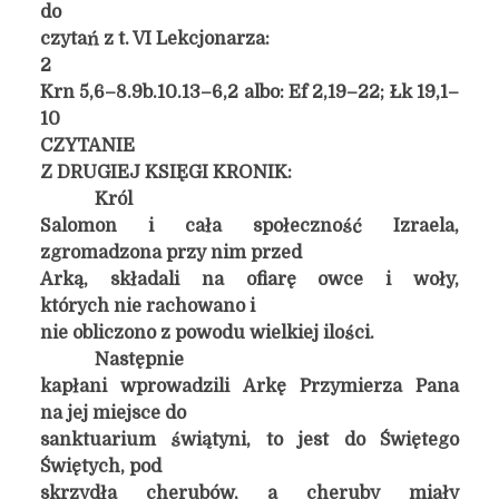
do
czytań z t. VI Lekcjonarza:
2
Krn 5,6–8.9b.10.13–6,2 albo: Ef 2,19–22; Łk 19,1–
10
CZYTANIE
Z DRUGIEJ KSIĘGI KRONIK:
Król
Salomon i cała społeczność Izraela,
zgromadzona przy nim przed
Arką, składali na ofiarę owce i woły,
których nie rachowano i
nie obliczono z powodu wielkiej ilości.
Następnie
kapłani wprowadzili Arkę Przymierza Pana
na jej miejsce do
sanktuarium świątyni, to jest do Świętego
Świętych, pod
skrzydła cherubów, a cheruby miały