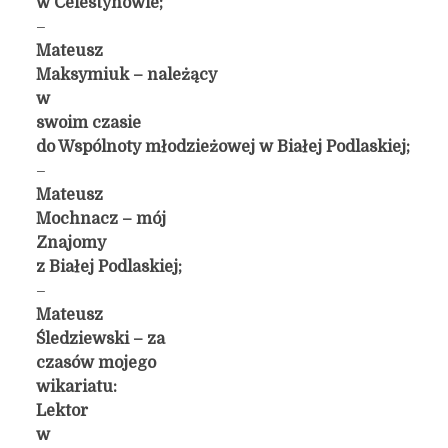
w Celestynowie;
–
Mateusz
Maksymiuk –
należący
w
swoim czasie
do Wspólnoty młodzieżowej w Białej Podlaskiej;
–
Mateusz
Mochnacz – mój
Znajomy
z Białej Podlaskiej;
–
Mateusz
Śledziewski – za
czasów mojego
wikariatu:
Lektor
w