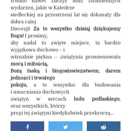
trudno nawet zliczyć ilość znamiennych
wydarzeń, jakie w Katedrze
siedleckiej na przestrzeni lat się dokonały dla
dobra całej
Diecezji!
Za to wszystko dzisiaj dziękujemy
Bogu!
I prosimy,
aby nadal to święte miejsce, ta bardzo
wyjątkowa duchowo – i
wizualnie piękna – świątynia promieniowała
mocą i miłością,
Bożą łaską i błogosławieństwem, darem
jedności i
trwałego
pokoju,
a to wszystko: dla budowania
i umacniania duchowych
świątyń w sercach
ludu podlaskiego,
oraz wszystkich, którzy
progi tej świątyni kiedykolwiek przekroczą…