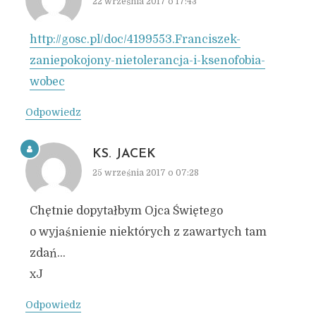
22 września 2017 o 17:43
http://gosc.pl/doc/4199553.Franciszek-
zaniepokojony-nietolerancja-i-ksenofobia-
wobec
Odpowiedz
KS. JACEK
25 września 2017 o 07:28
Chętnie dopytałbym Ojca Świętego
o wyjaśnienie niektórych z zawartych tam
zdań…
xJ
Odpowiedz