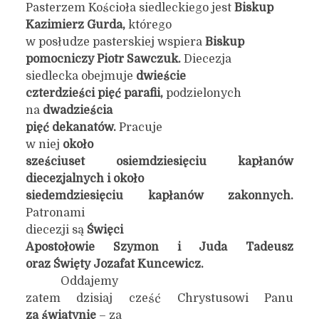
Pasterzem Kościoła siedleckiego jest
Biskup
Kazimierz Gurda,
którego
w posłudze pasterskiej wspiera
Biskup
pomocniczy Piotr Sawczuk.
Diecezja
siedlecka obejmuje
dwieście
czterdzieści pięć parafii,
podzielonych
na
dwadzieścia
pięć dekanatów.
Pracuje
w niej
około
sześciuset osiemdziesięciu kapłanów
diecezjalnych i około
siedemdziesięciu kapłanów zakonnych.
Patronami
diecezji są
Święci
Apostołowie Szymon i Juda Tadeusz
oraz Święty Jozafat Kuncewicz.
Oddajemy
zatem dzisiaj cześć Chrystusowi Panu
za świątynię
– za