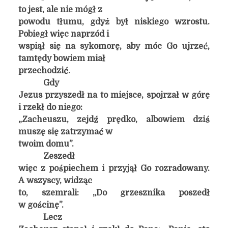
to jest, ale nie mógł z
powodu tłumu, gdyż był niskiego wzrostu.
Pobiegł więc naprzód i
wspiął się na sykomorę, aby móc Go ujrzeć,
tamtędy bowiem miał
przechodzić.
Gdy
Jezus przyszedł na to miejsce, spojrzał w górę
i rzekł do niego:
„Zacheuszu, zejdź prędko, albowiem dziś
muszę się zatrzymać w
twoim domu”.
Zeszedł
więc z pośpiechem i przyjął Go rozradowany.
A wszyscy, widząc
to, szemrali: „Do grzesznika poszedł
w gościnę”.
Lecz