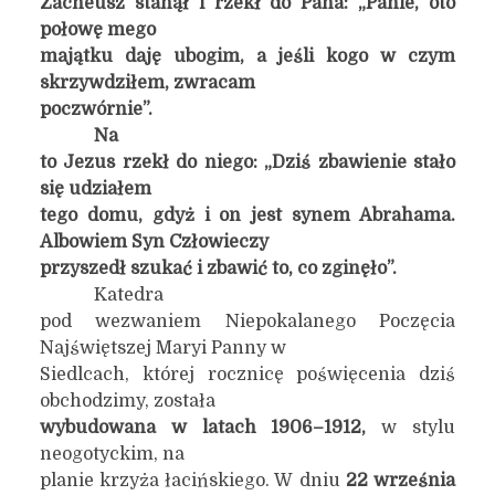
Zacheusz stanął i rzekł do Pana: „Panie, oto
połowę mego
majątku daję ubogim, a jeśli kogo w czym
skrzywdziłem, zwracam
poczwórnie”.
Na
to Jezus rzekł do niego: „Dziś zbawienie stało
się udziałem
tego domu, gdyż i on jest synem Abrahama.
Albowiem Syn Człowieczy
przyszedł szukać i zbawić to, co zginęło”.
Katedra
pod wezwaniem Niepokalanego Poczęcia
Najświętszej Maryi Panny w
Siedlcach, której rocznicę poświęcenia dziś
obchodzimy, została
wybudowana w latach 1906–1912,
w stylu
neogotyckim, na
planie krzyża łacińskiego. W dniu
22 września