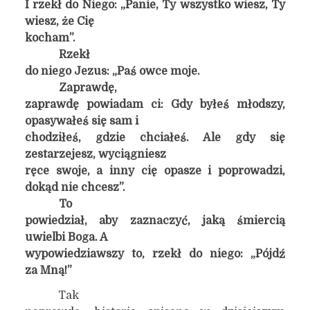
I rzekł do Niego: „Panie, Ty wszystko wiesz, Ty
wiesz, że Cię
kocham”.
Rzekł
do niego Jezus: „Paś owce moje.
Zaprawdę,
zaprawdę powiadam ci: Gdy byłeś młodszy,
opasywałeś się sam i
chodziłeś, gdzie chciałeś. Ale gdy się
zestarzejesz, wyciągniesz
ręce swoje, a inny cię opasze i poprowadzi,
dokąd nie chcesz”.
To
powiedział, aby zaznaczyć, jaką śmiercią
uwielbi Boga. A
wypowiedziawszy to, rzekł do niego: „Pójdź
za Mną!”
Tak