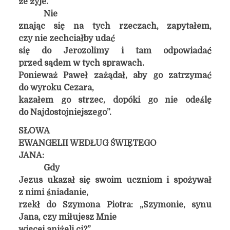
że żyje.
Nie
znając się na tych rzeczach, zapytałem,
czy nie zechciałby udać
się do Jerozolimy i tam odpowiadać
przed sądem w tych sprawach.
Ponieważ Paweł zażądał, aby go zatrzymać
do wyroku Cezara,
kazałem go strzec, dopóki go nie odeślę
do Najdostojniejszego”.
SŁOWA
EWANGELII WEDŁUG ŚWIĘTEGO
JANA:
Gdy
Jezus ukazał się swoim uczniom i spożywał
z nimi śniadanie,
rzekł do Szymona Piotra: „Szymonie, synu
Jana, czy miłujesz Mnie
więcej aniżeli ci?”