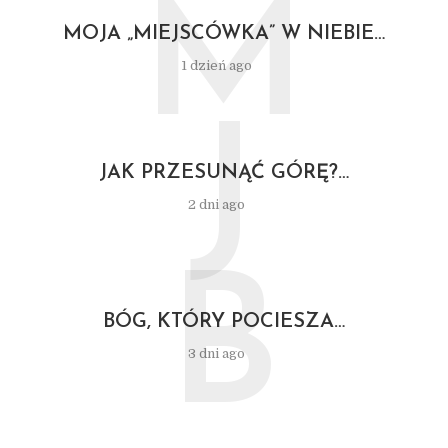
M
MOJA „MIEJSCÓWKA” W NIEBIE…
1 dzień ago
J
JAK PRZESUNĄĆ GÓRĘ?…
2 dni ago
B
BÓG, KTÓRY POCIESZA…
3 dni ago