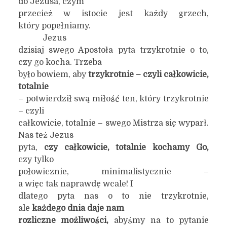
do Jezusa, czym
przecież w istocie jest każdy grzech,
który popełniamy.
Jezus
dzisiaj swego Apostoła pyta trzykrotnie o to,
czy go kocha. Trzeba
było bowiem, aby
trzykrotnie – czyli całkowicie,
totalnie
– potwierdził swą miłość ten, który trzykrotnie
– czyli
całkowicie, totalnie – swego Mistrza się wyparł.
Nas też Jezus
pyta,
czy całkowicie, totalnie kochamy Go,
czy tylko
połowicznie, minimalistycznie –
a więc tak naprawdę wcale! I
dlatego pyta nas o to nie trzykrotnie,
ale
każdego dnia daje nam
rozliczne możliwości,
abyśmy na to pytanie