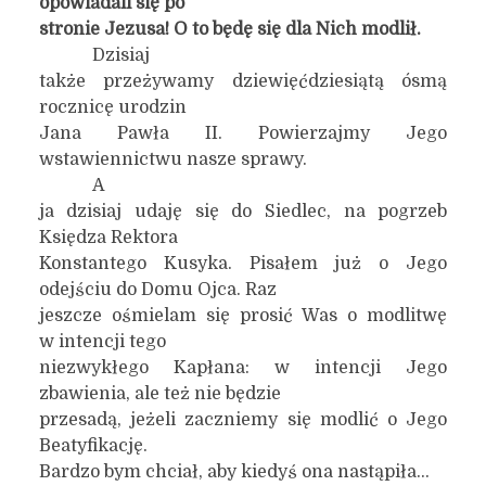
opowiadali się po
stronie Jezusa! O to będę się dla Nich modlił.
Dzisiaj
także przeżywamy dziewięćdziesiątą ósmą
rocznicę urodzin
Jana Pawła II. Powierzajmy Jego
wstawiennictwu nasze sprawy.
A
ja dzisiaj udaję się do Siedlec, na pogrzeb
Księdza Rektora
Konstantego Kusyka. Pisałem już o Jego
odejściu do Domu Ojca. Raz
jeszcze ośmielam się prosić Was o modlitwę
w intencji tego
niezwykłego Kapłana: w intencji Jego
zbawienia, ale też nie będzie
przesadą, jeżeli zaczniemy się modlić o Jego
Beatyfikację.
Bardzo bym chciał, aby kiedyś ona nastąpiła…