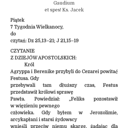
Gaudium
et spes! Ks. Jacek
Piątek
7 Tygodnia Wielkanocy,
do
czytań: Dz 25,13–21; J 21,15–19
CZYTANIE
Z DZIEJÓW APOSTOLSKICH:
Król
Agryppa i Berenike przybyli do Cezarei powitać
Festusa. Gdy
przebywali tam dłuższy czas, Festus
przedstawił królowi sprawę
Pawła. Powiedział: „Feliks pozostawił
w więzieniu pewnego
człowieka. Gdy byłem w Jerozolimie,
arcykapłani i starsi żydowscy
wnieśli przeciw niemu skargę, żądając dla