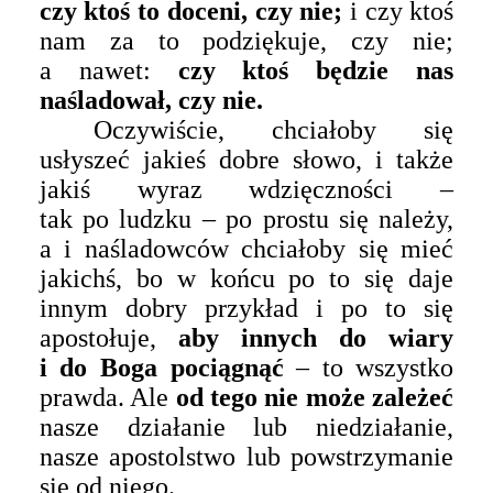
czy ktoś to doceni, czy nie;
i czy ktoś
nam za to podziękuje, czy nie;
a nawet:
czy ktoś będzie nas
naśladował, czy nie.
Oczywiście, chciałoby się
usłyszeć jakieś dobre słowo, i także
jakiś wyraz wdzięczności –
tak po ludzku – po prostu się należy,
a i naśladowców chciałoby się mieć
jakichś, bo w końcu po to się daje
innym dobry przykład i po to się
apostołuje,
aby innych do wiary
i do Boga pociągnąć
– to wszystko
prawda. Ale
od tego nie może zależeć
nasze działanie lub niedziałanie,
nasze apostolstwo lub powstrzymanie
się od niego.