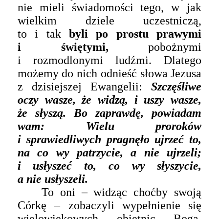
nie mieli świadomości tego, w jak
wielkim dziele uczestniczą,
to i tak
byli po prostu prawymi
i świętymi,
pobożnymi
i rozmodlonymi ludźmi. Dlatego
możemy do nich odnieść słowa Jezusa
z dzisiejszej Ewangelii:
Szczęśliwe
oczy wasze, że widzą, i uszy wasze,
że słyszą. Bo zaprawdę, powiadam
wam: Wielu proroków
i sprawiedliwych pragnęło ujrzeć to,
na co wy patrzycie, a nie ujrzeli;
i usłyszeć to, co wy słyszycie,
a nie usłyszeli.
To oni – widząc choćby swoją
Córkę – zobaczyli wypełnienie się
wielowiekowych obietnic Boga,