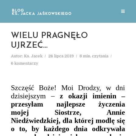
WIELU PRAGNĘŁO
UJRZEĆ…
Autor:
Ks. Jacek
26 lipca 2019
8 min. czytania
6 komentarzy
Szczęść Boże! Moi Drodzy, w dni
dzisiejszym –
z okazji imienin –
przesyłam najlepsze życzenia
mojej Siostrze, Annie
Niedźwiedzkiej, dla której modlę się
o
to, by każdego dnia odkrywała