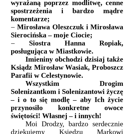
wyrażaną poprzez modlitwę, cenne
spostrzeżenia i bardzo mądre
komentarze;
–
Mirosława Oleszczuk i Mirosława
Sierocińska – moje Ciocie;
–
Siostra Hanna Ropiak,
posługująca w Miastkowie.
Imieniny obchodzi dzisiaj także
Ksiądz Mirosław Wasiak, Proboszcz
Parafii w Celestynowie.
Wszystkim Drogim
Solenizantkom
i Solenizantowi
życzę
– i o to się modlę – aby
Ich życie
przynosiło konkretne owoce
świętości! Własnej – i innych!
Moi Drodzy, bardzo serdecznie
dziękujemy Księdzu Markowi