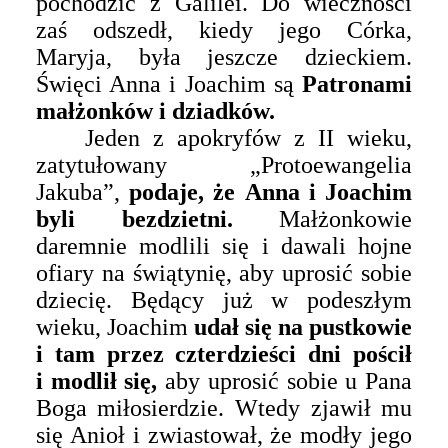
pochodzić z Galilei. Do wieczności
zaś odszedł, kiedy jego Córka,
Maryja, była jeszcze dzieckiem.
Święci Anna i Joachim są
Patronami
małżonków
i dziadków
.
Jeden z apokryfów z II wieku,
zatytułowany „Protoewangelia
Jakuba”,
podaje, że Anna i Joachim
byli bezdzietni.
Małżonkowie
daremnie modlili się i dawali hojne
ofiary na świątynię, aby uprosić sobie
dziecię. Będący już w podeszłym
wieku, Joachim
udał się na pustkowie
i tam przez czterdzieści dni pościł
i modlił się,
aby uprosić sobie u Pana
Boga miłosierdzie. Wtedy zjawił mu
się Anioł i zwiastował, że modły jego