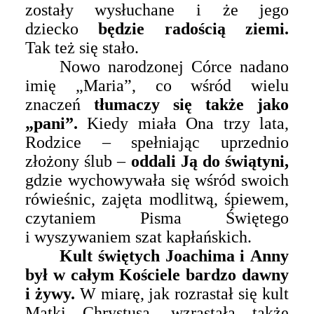
zostały wysłuchane i że jego
dziecko
będzie radością ziemi.
Tak też się stało.
Nowo narodzonej Córce nadano
imię „Maria”, co wśród wielu
znaczeń
tłumaczy się także jako
„pani”.
Kiedy miała Ona trzy lata,
Rodzice – spełniając uprzednio
złożony ślub –
oddali Ją do świątyni,
gdzie wychowywała się wśród swoich
rówieśnic, zajęta modlitwą, śpiewem,
czytaniem Pisma Świętego
i wyszywaniem szat kapłańskich.
Kult świętych Joachima i Anny
był w całym Kościele bardzo dawny
i żywy.
W miarę, jak rozrastał się kult
Matki Chrystusa, wzrastała także