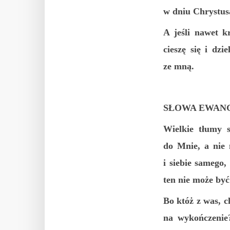
w dniu Chrystusa
A jeśli nawet k
cieszę się i dzi
ze mną.
SŁOWA EWANG
Wielkie tłumy s
do Mnie, a nie 
i siebie samego
ten nie może by
Bo któż z was, c
na wykończenie?