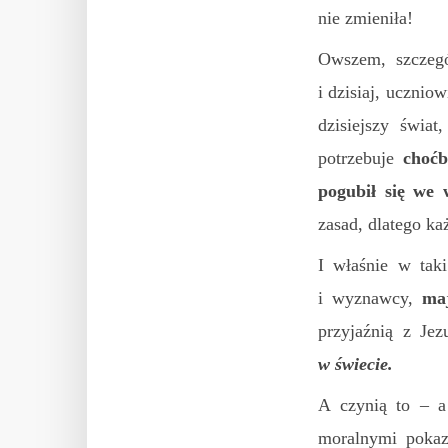
nie zmieniła!
Owszem, szczegó
i dzisiaj, ucznio
dzisiejszy świa
potrzebuje
choć
pogubił się we 
zasad, dlatego ka
I właśnie w taki
i wyznawcy,
maj
przyjaźnią z Je
w świecie.
A czynią to – a
moralnymi poka