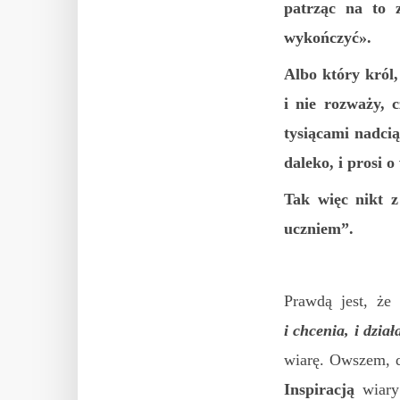
patrząc na to 
wykończyć».
Albo który król
i nie rozważy, 
tysiącami nadcią
daleko, i prosi 
Tak więc nikt z
uczniem”.
Prawdą jest, że
i chcenia, i dzia
wiarę. Owszem, d
Inspiracją
wiary 