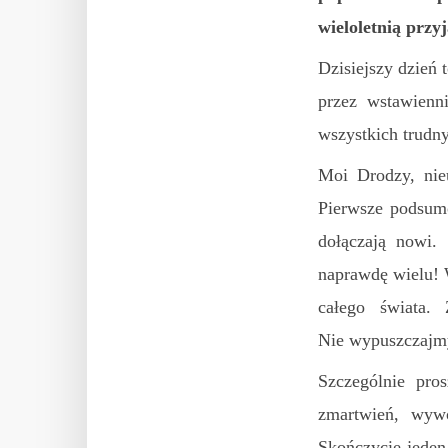
wieloletnią przy
Dzisiejszy dzień 
przez wstawienn
wszystkich trudn
Moi Drodzy, ni
Pierwsze podsum
dołączają nowi.
naprawdę wielu! W
całego świata.
Nie wypuszczajmy
Szczególnie pro
zmartwień, wywo
Skończycie jeden