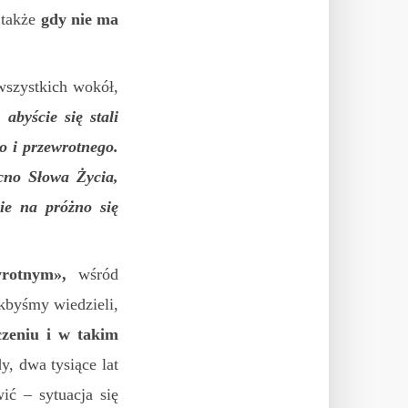
e także
gdy nie ma
wszystkich wokół,
abyście się stali
o i przewrotnego.
ocno Słowa Życia,
ie na próżno się
wrotnym
»
,
wśród
akbyśmy wiedzieli,
zeniu i w takim
, dwa tysiące lat
ić – sytuacja się