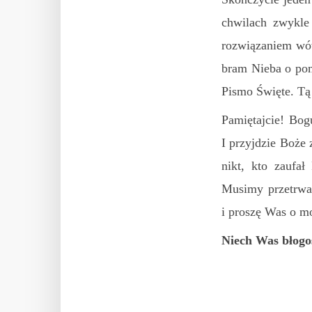
chwilach zwykle
rozwiązaniem wów
bram Nieba o pomo
Pismo Święte. Tą
Pamiętajcie! Bog
I przyjdzie Boże 
nikt, kto zaufał
Musimy przetrwać
i proszę Was o m
Niech Was błogo