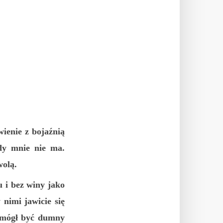
wienie z bojaźnią
gdy mnie nie ma.
wolą.
u i bez winy jako
nimi jawicie się
m mógł być dumny