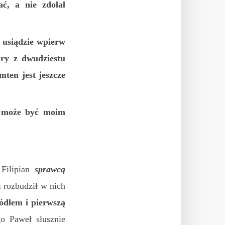
ć, a nie zdołał
 usiądzie wpierw
óry z dwudziestu
mten jest jeszcze
ie może być moim
 Filipian
sprawcą
 rozbudził w nich
ódłem i pierwszą
go Paweł słusznie