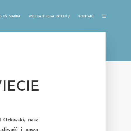
G KS. MARKA
WIELKA KSIĘGA INTENCJI
KONTAKT
IECIE
 Orłowski, nasz
zliwość i naszą