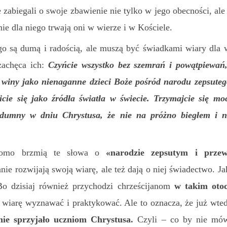
e zabiegali o swoje zbawienie nie tylko w jego obecności, al
ie dla niego trwają oni w wierze i w Kościele.
o są dumą i radością, ale muszą być świadkami wiary dla 
zachęca ich:
Czyńcie wszystko bez szemrań i powątpiewań, 
z winy jako nienaganne dzieci Boże pośród narodu zepsuteg
cie się jako źródła światła w świecie. Trzymajcie się m
umny w dniu Chrystusa, że nie na próżno biegłem i n
jomo brzmią te słowa o
«
narodzie zepsutym i prze
anie rozwijają swoją wiarę, ale też dają o niej świadectwo. J
dzisiaj również przychodzi chrześcijanom
w takim otoc
wiarę wyznawać i praktykować. Ale to oznacza, że już wtedy
nie sprzyjało uczniom Chrystusa.
Czyli – co by nie mów