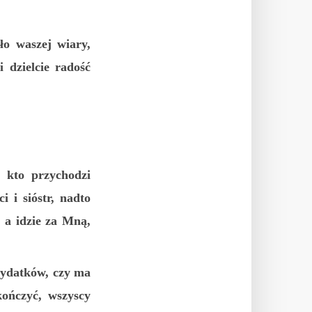
ło waszej wiary,
i dzielcie radość
i kto przychodzi
 i sióstr, nadto
 a idzie za Mną,
 wydatków, czy ma
kończyć, wszyscy