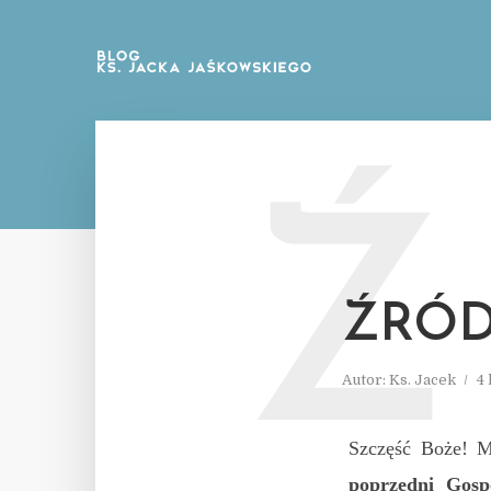
Ź
ŹRÓD
Autor:
Ks. Jacek
4
Szczęść Boże! M
poprzedni Gosp