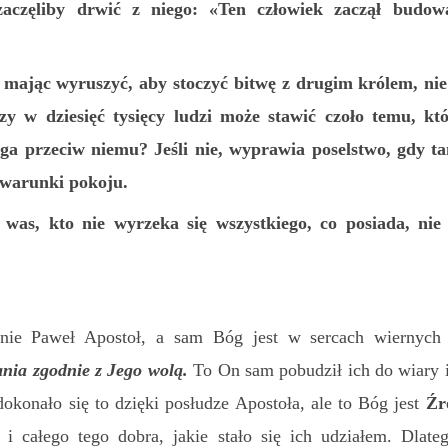
zaczęliby drwić z niego: «Ten człowiek zaczął budowa
, mając wyruszyć, aby stoczyć bitwę z drugim królem, nie
czy w dziesięć tysięcy ludzi może stawić czoło temu, kt
ga przeciw niemu? Jeśli nie, wyprawia poselstwo, gdy ta
o warunki pokoju.
 was, kto nie wyrzeka się wszystkiego, co posiada, n
 nie Paweł Apostoł, a sam Bóg jest w sercach wiernych
łania zgodnie z Jego wolą.
To On sam pobudził ich do wiary i
okonało się to dzięki posłudze Apostoła, ale to Bóg jest
Źr
i całego tego dobra, jakie stało się ich udziałem. Dlate