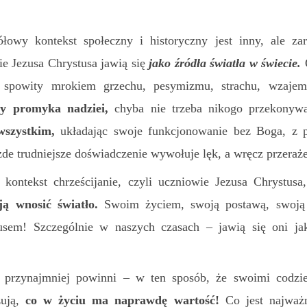
łowy kontekst społeczny i historyczny jest inny, ale za
wie Jezusa Chrystusa jawią się
jako źródła światła w świecie.
t, spowity mrokiem grzechu, pesymizmu, strachu, wzajem
by promyka nadziei,
chyba nie trzeba nikogo przekonywa
wszystkim,
układając swoje funkcjonowanie bez Boga, z 
żde trudniejsze doświadczenie wywołuje lęk, a wręcz przeraże
 kontekst chrześcijanie, czyli uczniowie Jezusa Chrystusa,
ą wnosić światło.
Swoim życiem, swoją postawą, swoją 
zusem! Szczególnie w naszych czasach – jawią się oni j
 przynajmniej powinni – w ten sposób, że swoimi codz
zują,
co w życiu ma naprawdę wartość!
Co jest najważn