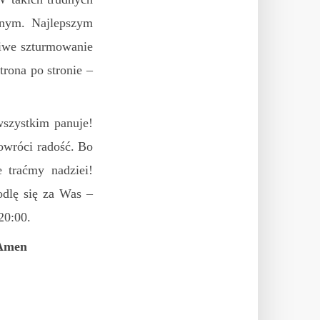
nnym. Najlepszym
liwe szturmowanie
trona po stronie –
wszystkim panuje!
powróci radość. Bo
e traćmy nadziei!
odlę się za Was –
20:00.
 Amen