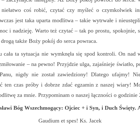
 niełatwo coś robić, czytać czy myśleć o czymkolwiek i
czas jest taka uparta modlitwa – takie wytrwałe i nieustęp
c i nadzieję. Warto też czytać – tak po prostu, spokojnie, s
 drogą także Boży pokój do serca powraca.
u cała ta sytuacja nie wymknęła się spod kontroli. On nad 
zmiłowanie – na pewno! Przyjdzie ulga, zajaśnieje światło, 
 Panu, nigdy nie został zawiedziony! Dlatego ufajmy! Ni
 ten czas próby i dobrze zdać egzamin z naszej wiary! M
odlitwę za mnie. Przypominam o naszej łączności o godzinie 
sławi Bóg Wszechmogący: Ojciec + i Syn, i Duch Święty.
Gaudium et spes! Ks. Jacek