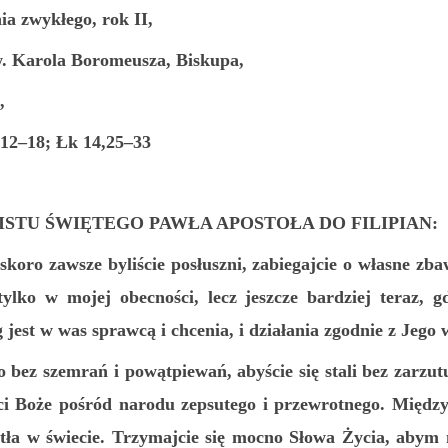
a zwykłego, rok II,
. Karola Boromeusza, Biskupa,
,
,12–18; Łk 14,25–33
ISTU ŚWIĘTEGO PAWŁA APOSTOŁA DO FILIPIAN:
koro zawsze byliście posłuszni, zabiegajcie o własne zba
tylko w mojej obecności, lecz jeszcze bardziej teraz, 
jest w was sprawcą i chcenia, i działania zgodnie z Jego 
 bez szemrań i powątpiewań, abyście się stali bez zarzut
ci Boże pośród narodu zepsutego i przewrotnego. Między 
atła w świecie. Trzymajcie się mocno Słowa Życia, aby