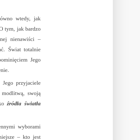
równo wtedy, jak
O tym, jak bardzo
nej nienawiści –
ć. Świat totalnie
pominięciem Jego
nie.
 Jego przyjaciele
modlitwą, swoją
ako
źródła światła
iennymi wyborami
iejsze – kto jest