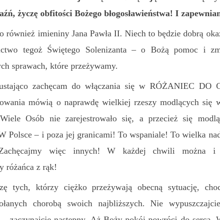
jaźń,
życzę obfitości Bożego błogosławieństwa! I zapewnia
to również imieniny Jana Pawła II. Niech to będzie dobrą ok
ictwo tegoż Świętego Solenizanta – o Bożą pomoc i z
ych sprawach, które przeżywamy.
eustająco zachęcam do włączania się w RÓŻANIEC D
owania mówią o naprawdę wielkiej rzeszy modlących się w
 Wiele Osób nie zarejestrowało się, a przecież się modlą
 Polsce – i poza jej granicami! To wspaniale! To wielka nadz
 Zachęcajmy więc innych! W każdej chwili można i 
 różańca z rąk!
szę tych, którzy ciężko przeżywają obecną sytuację, ch
łanych chorobą swoich najbliższych. Nie wypuszczajci
 – zaczynajcie następny. Aż Boży pokój powróci do serca. 