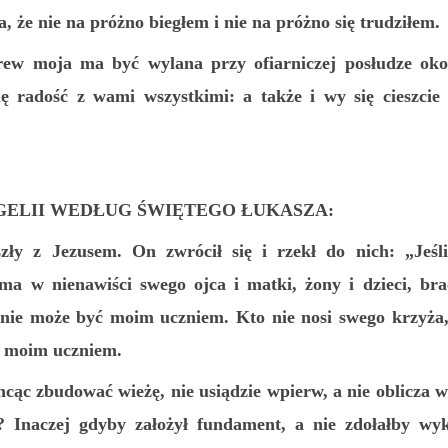
, że nie na próżno biegłem i nie na próżno się trudziłem.
rew moja ma być wylana przy ofiarniczej posłudze oko
elę radość z wami wszystkimi: a także i wy się cieszcie 
ELII WEDŁUG ŚWIĘTEGO ŁUKASZA:
zły z Jezusem. On zwrócił się i rzekł do nich: „Jeśl
ma w nienawiści swego ojca i matki, żony i dzieci, braci
, nie może być moim uczniem. Kto nie nosi swego krzyża,
ć moim uczniem.
hcąc zbudować wieżę, nie usiądzie wpierw, a nie oblicza
 Inaczej gdyby założył fundament, a nie zdołałby wy