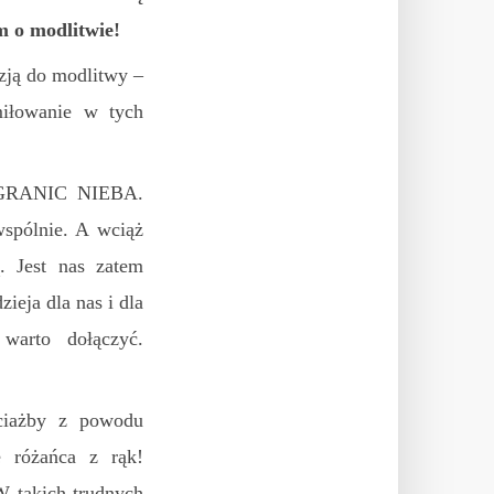
m o modlitwie!
azją do modlitwy –
miłowanie w tych
O GRANIC NIEBA.
spólnie. A wciąż
. Jest nas zatem
ieja dla nas i dla
warto dołączyć.
ociażby z powodu
e różańca z rąk!
W takich trudnych