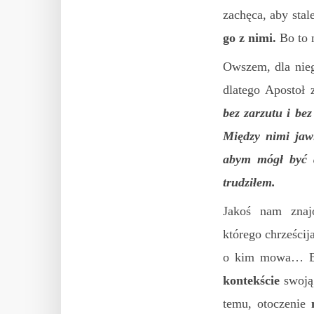
zachęca, aby stal
go z nimi.
Bo to n
Owszem, dla nieg
dlatego Apostoł 
bez zarzutu i be
Między nimi jawi
abym mógł być d
trudziłem.
Jakoś nam zna
którego chrześcij
o kim mowa… Bo 
kontekście
swoją 
temu, otoczenie