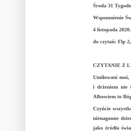
Środa 31 Tygodni
Wspomnienie Św
4 listopada 2020.
do czytań: Flp 2
CZYTANIE Z L
Umiłowani moi, s
i drżeniem nie 
Albowiem to Bóg 
Czyńcie wszystko
nienaganne dzie
jako źródła świ