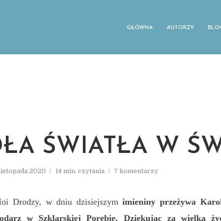
GŁÓWNA
AUTORZY
BLO
ŁA ŚWIATŁA W ŚW
 listopada 2020
14 min. czytania
7 komentarzy
oi Drodzy, w dniu dzisiejszym
imieniny przeżywa Karol
odarz w Szklarskiej Porębie. Dziękując za wielką życ