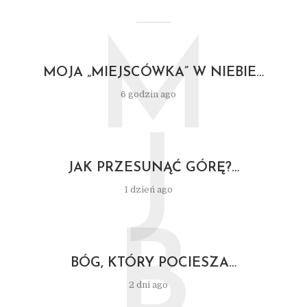
M
MOJA „MIEJSCÓWKA” W NIEBIE…
6 godzin ago
J
JAK PRZESUNĄĆ GÓRĘ?…
1 dzień ago
B
BÓG, KTÓRY POCIESZA…
2 dni ago