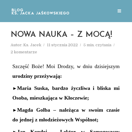
NOWA NAUKA – Z MOCĄ!
Autor:
Ks. Jacek
11 stycznia 2022
5 min. czytania
2 komentarze
Szczęść Boże! Moi Drodzy, w dniu dzisiejszym
urodziny przeżywają:
Maria Suska, bardzo życzliwa i bliska mi
►
Osoba, mieszkająca w Kłoczewie;
Magda Golba – należąca w swoim czasie
►
do jednej z młodzieżowych Wspólnot;
Jan Kondej – Lektor w Samogoszczy