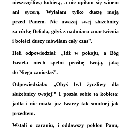
nieszczęśliwą kobietą, a nie upiłam się winem
ani sycerą. Wylałam tylko duszę moją
przed Panem. Nie uważaj swej służebnicy
za córkę Beliala, gdyż z nadmiaru zmartwienia
i boleści duszy mówiłam cały czas”.
Heli odpowiedział: „Idź w pokoju, a Bóg
Izraela niech spełni prośbę twoją, jaką
do Niego zaniosłaś”.
Odpowiedziała: „Obyś był życzliwy dla
służebnicy twojej!” I poszła sobie ta kobieta:
jadła i nie miała już twarzy tak smutnej jak
przedtem.
Wstali o zaraniu, i oddawszy pokłon Panu,