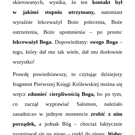
skierowanych, wynika, że ten
kontakt był
w jakimś stopniu utrzymany,
natomiast
wyraźnie lekceważył Boże polecenia, Boże
ostrzeżenia, Boże upomnienia – po prostu:
lekceważył Boga.
Dopowiedzmy:
swego Boga
–
tego, który dał mu tak wiele, dał mu dosłownie
wszystko!
Prawdę powiedziawszy, to czytając dzisiejszy
fragment Pierwszej Księgi Królewskiej można się
wręcz
zdumieć cierpliwością Boga,
bo po tym,
co zaczął wyprawiać Salomon, należało
zasadniczo w jednym momencie
zrobić z nim
porządek,
a jednak Bóg – chociaż faktycznie
rozgniewał się na niego – rzekł do niego:
Wobec