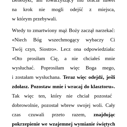
Benedykt, ani towarzyszący mu bracia nawet
na krok nie mogli odejść z miejsca,
w którym przebywali.
Wtedy to zmartwiony mąż Boży zaczął narzekać:
«
Niech Bóg wszechmogący wybaczy Ci
Twój czyn, Siostro
»
. Lecz ona odpowiedziała:
«
Oto prosiłam
C
ię, a nie chciałeś mnie
wysłuchać. Poprosiłam więc Boga mego,
i zostałam wysłuchana.
Teraz więc odejdź, jeśli
zdołasz.
Pozostaw mnie i wracaj do klasztoru
»
.
Tak więc ten, który nie chciał pozostać
dobrowolnie, pozostał wbrew swojej woli. Cały
czas czuwali przeto razem,
znajdując
pokrzepienie we wzajemnej wymianie świętych