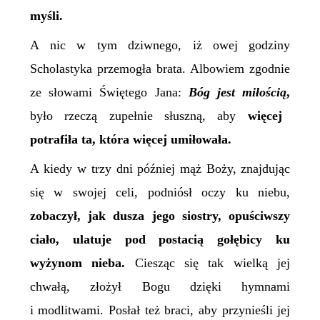
myśli.
A nic w tym dziwnego, iż owej godziny
Scholastyka przemogła brata. Albowiem zgodnie
ze słowami
Ś
więtego Jana:
Bóg jest miłością
,
było rzeczą zupełnie słuszną, aby
więcej
potrafiła ta, która więcej umiłowała.
A kiedy w trzy dni później mąż Boży, znajdując
się w swojej celi, podniósł oczy ku niebu,
zobaczył, jak dusza jego siostry, opuściwszy
ciało, ulatuje pod postacią gołębicy ku
wyżynom nieba.
Ciesząc się tak wielką jej
chwałą, złożył Bogu dzięki hymnami
i modlitwami. Posłał też braci, aby przynieśli jej