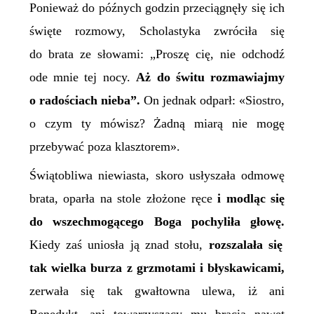
Ponieważ do późnych godzin przeciągnęły się ich
święte rozmowy, Scholastyka zwróciła się
do brata ze słowami: „Proszę cię, nie odchodź
ode mnie tej nocy.
Aż do świtu rozmawiajmy
o radościach nieba”.
On jednak odparł:
«
Siostro,
o czym ty mówisz? Żadną miarą nie mogę
przebywać poza klasztorem
»
.
Świątobliwa niewiasta, skoro usłyszała odmowę
brata,
oparła na stole złożone ręce
i modląc się
do wszechmogącego Boga pochyliła głowę.
Kiedy zaś uniosła ją znad stołu,
rozszalała się
tak wielka burza z grzmotami i błyskawicami,
zerwała się tak gwałtowna ulewa,
iż ani