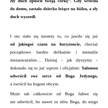
zły duch opuścił twoją córkę”. Gdy wróciła
do domu, zastała dziecko leżące na łóżku, a zły
duch wyszedł.
I oto stało się niestety to, co jawiło się już
od jakiegoś czasu
na horyzoncie,
chociaż
początkowo bardzo delikatnie i niemalże
niezauważalnie… Dzisiaj – jak słyszymy –
dokonało się to już wprost i oficjalnie:
Salomon
odwrócił swe serce od Boga Jedynego,
a zwrócił ku bogom obcym.
Może tak całkowicie od Boga Jahwe się
nie odwrócił, bo nawet ze słów Boga, do niego