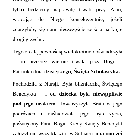
tylko będziemy naprawdę trwali przy Panu,
wracając do Niego konsekwentnie, jeżeli
zdarzyłoby się nam nieszczęście zejścia na kręte
drogi grzechu.
Tego z całą pewnością wielokrotnie doświadczyła
– bo przecież wiernie trwała przy Bogu –
Patronka dnia dzisiejszego,
Święt
a
Scholastyk
a.
Pochodziła
z Nursji. Była bliźniaczką Świętego
Benedykta –
i od dziecka była niewątpliwie
pod jego urokiem.
Towarzyszyła
B
ratu w jego
podróżach i naśladowała jego tryb życia,
poświęcony Panu Bogu. Kiedy Święty Benedykt
założył pierwszy klasztor w Subiaco,
ona poniżej