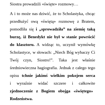
S
iostra prowadzili
«
święte
»
rozmowy…
A i to może nas dziwić, że to Scholastyka, chcąc
przedłużyć ową
«
świętą
»
rozmowę z
B
ratem,
pomodliła się
i „sprowadziła” na ziemię taką
burzę, iż Benedykt nie był w stanie powrócić
do klasztoru.
A widząc to, uczynił wymówkę
Scholastyce, w słowach: „Niech Bóg wybaczy Ci
Twój czyn, Siostro!”. Taka jest właśnie
średniowieczna hagiografia. Jednak z całego tego
opisu
tchnie jakimś wielkim pokojem serca
i wyraźnie widać szczere i całkowite
zjednoczenie z Bogiem obojga
«
świętego
»
Rodzeństwa.