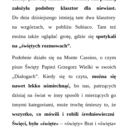
założyła podobny klasztor dla niewiast.
Do dnia dzisiejszego istnieją tam dwa klasztory
na wzgórzach, w pobliżu Subiaco. Tam też
można także oglądać grotę, gdzie się
spotykali
na „świętych rozmowach”.
Podobnie działo się na Monte Cassino, o czym
pisze Święty Papież Grzegorz Wielki w swoich
„Dialogach”. Kiedy się to czyta,
można się
nawet lekko uśmiechnąć,
bo nas, patrzących
dzisiaj na świat w inny sposób i mierzących go
innymi kategoriami,
może
trochę
śmieszy to, że
wszystko, co mówili i robili średniowieczni
Ś
więci, było
«
święte
»
–
«
święty
»
B
rat i
«
święta
»