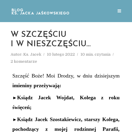
W SZCZĘŚCIU
I W NIESZCZĘŚCIU…
Autor:
Ks. Jacek
10 lutego 2022
10 min. czytania
2 komentarze
Szczęść Boże! Moi Drodzy, w dniu dzisiejszym
imieniny przeżywa
ją:
Ksiądz Jacek Wo
j
dat, Kolega z roku
►
ś
więceń;
Ksiądz Jacek Szostakiewicz, starszy Kolega,
►
pochodzący z mojej rodzinnej Parafii,