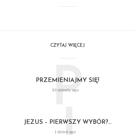
CZYTAJ WIĘCEJ
P
PRZEMIENIAJMY SIĘ!
33 minuty ago
J
JEZUS – PIERWSZY WYBÓR?…
1 dzień ago