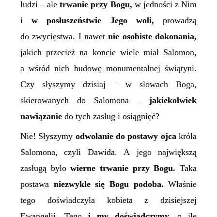
ludzi – ale
trwanie przy Bogu,
w jedności z Nim
i
w posłuszeństwie Jego woli,
prowadzą
do zwycięstwa. I nawet
nie osobiste dokonania,
jakich przecież na koncie wiele miał Salomon,
a wśród nich budowę monumentalnej świątyni.
Czy słyszymy dzisiaj – w słowach Boga,
skierowanych do Salomona –
jakiekolwiek
nawiązanie
do tych zasług i osiągnięć?
Nie! Słyszymy
odwołanie do postawy ojca
króla
Salomona, czyli Dawida. A jego największą
zasługą było
wierne trwanie przy Bogu.
Taka
postawa
niezwykle się Bogu podoba.
Właśnie
tego doświadczyła kobieta z dzisiejszej
Ewangelii. Tego
i my doświadczymy,
o ile