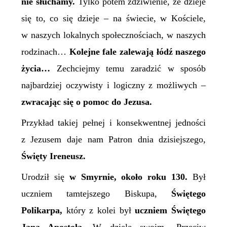
nie słuchamy.
Tylko potem zdziwienie, że dzieje
się to, co się dzieje – na świecie, w Kościele,
w naszych lokalnych społecznościach, w naszych
rodzinach…
Kolejne fale zalewają łódź naszego
życia…
Zechciejmy temu zaradzić w sposób
najbardziej oczywisty i logiczny z możliwych –
zwracając się o pomoc do Jezusa.
Przykład takiej pełnej i konsekwentnej jedności
z Jezusem daje nam Patron
dnia dzisiejszego,
Święty Ireneusz.
U
rodził się
w Smyrnie, około roku 130.
Był
uczniem tamtejszego
B
iskupa,
Świętego
Polikarpa,
który z kolei był
uczniem Świętego