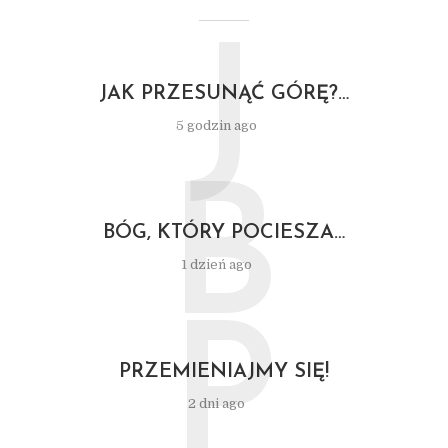
J
JAK PRZESUNĄĆ GÓRĘ?…
5 godzin ago
B
BÓG, KTÓRY POCIESZA…
1 dzień ago
P
PRZEMIENIAJMY SIĘ!
2 dni ago