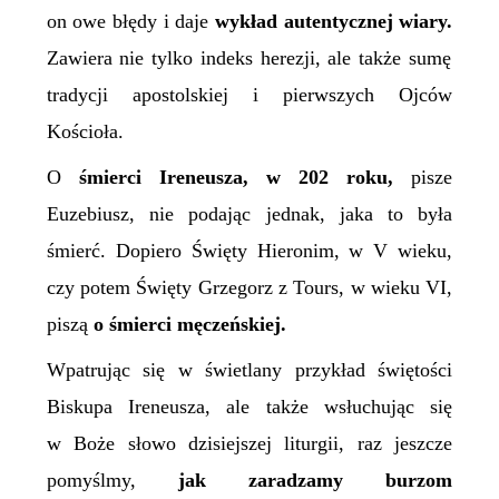
on owe błędy i daje
wykład autentycznej wiary.
Zawiera nie tylko indeks herezji, ale także sumę
tradycji apostolskiej i pierwszych Ojców
Kościoła.
O
śmierci Ireneusza, w 202 roku,
pisze
Euzebiusz, nie podając jednak, jaka to była
śmierć. Dopiero Święty Hieronim, w V wieku,
czy potem Święty Grzegorz z Tours, w wieku VI,
piszą
o śmierci męczeńskiej.
W
patrując się w świetlany przykład świętości
Biskupa Ireneusza
, ale także wsłuchując się
w Boże słowo dzisiejszej liturgii,
raz jeszcze
po
myślmy,
jak zaradzamy burzom