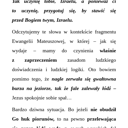
Tak uczynię tobie, Izraelu, a ponieważ ci
to uczynię, przygotuj się, by stawić się
przed Bogiem twym, Izraelu.
Odczytujemy te słowa w kontekście fragmentu
Ewangelii Mateuszowej, w której – jak się
wydaje – mamy do czynienia
właśnie
z zaprzeczeniem
zasadom ludzkiego
doświadczenia i ludzkiej logiki. Oto bowiem
pomimo tego, że
n
agle zerwała się gwałtowna
burza na jeziorze, tak że fale zalewały łódź
–
Jezus spokojnie sobie spał…
Bardzo dziwna sytuacja. Bo jeżeli
nie obudził
Go huk piorunów,
to na pewno
przelewająca