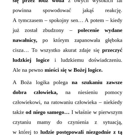
się przez łódź woda
z owych wysokich fal
powinna spowodować jakąś reakcję.
A tymczasem – spokojny sen… A potem – kiedy
już został zbudzony –
polecenie wydane
nawałnicy,
po którym zapanowała głęboka
cisza… To wszystko akurat zdaje się
przeczyć
ludzkiej logice
i ludzkiemu doświadczeniu.
Ale na pewno
mieści się w Bożej logice.
A Boża logika polega
na szukaniu zawsze
dobra człowieka,
na niesieniu pomocy
człowiekowi, na ratowaniu człowieka – niekiedy
także
od niego samego…
I właśnie w pierwszym
czytaniu mamy do czynienia z sytuacją,
w której to
ludzie postępowali niezgodnie z tą