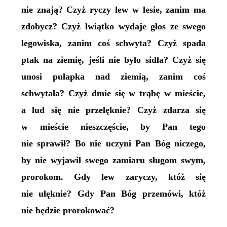
nie znają? Czyż ryczy lew w lesie, zanim ma
zdobycz? Czyż lwiątko wydaje głos ze swego
legowiska, zanim coś schwyta? Czyż spada
ptak na ziemię, jeśli nie było sidła? Czyż się
unosi pułapka nad ziemią, zanim coś
schwytała? Czyż dmie się w trąbę w mieście,
a lud się nie przelęknie? Czyż zdarza się
w mieście nieszczęście, by Pan tego
nie sprawił? Bo nie uczyni Pan Bóg niczego,
by nie wyjawił swego zamiaru sługom swym,
prorokom. Gdy lew zaryczy, któż się
nie ulęknie? Gdy Pan Bóg przemówi, któż
nie będzie prorokować?