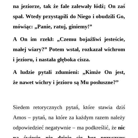
na jeziorze, tak że fale zalewały łódź; On zaś
spał. Wtedy przystąpili do Niego i obudzili Go,
mówiąc: „Panie, ratuj, giniemy!”
A On im rzekł: „Czemu bojaźliwi jesteście,
małej wiary?” Potem wstał, rozkazał wichrom
i jezioru, i nastała głęboka cisza.
A ludzie pytali zdumieni: „Kimże On jest,
że nawet wichry i jezioro są Mu posłuszne?”
Siedem retorycznych pytań, które stawia dziś
Amos – pytań, na które za każdym razem należy
odpowiedzieć negatywnie – ma podkreślić, że
nic
na świecie nie dzieje się bez przyczyny