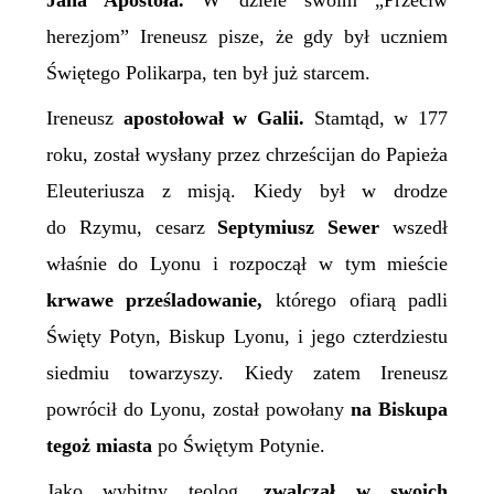
Jana Apostoła.
W dziele swoim „
Przeciw
herezjom”
Ireneusz pisze, że gdy był uczniem
Świętego Polikarpa, ten był już starcem.
Ireneusz
apostołował w Galii.
Stamtąd, w 177
roku, został wysłany przez chrześcijan do
P
apieża
Eleuteriusza z misją. Kiedy był w drodze
do Rzymu, cesarz
Septymiusz Sewer
wszedł
właśnie do Lyonu i rozpoczął w tym mieście
krwawe prześladowanie,
którego
ofiarą padli
Święty Potyn,
B
iskup Lyonu, i jego czterdziestu
siedmiu towarzyszy.
Kiedy zatem Ireneusz
powrócił do Lyonu, został powołany
na
B
iskupa
tegoż miasta
po Świętym Potynie.
Jako wybitny teolog,
zwalczał w swoich