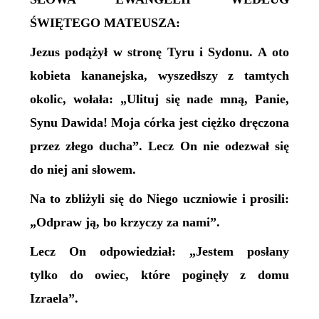
ŚWIĘTEGO MATEUSZA:
Jezus podążył w stronę Tyru i Sydonu. A oto
kobieta kananejska, wyszedłszy z tamtych
okolic, wołała: „Ulituj się nade mną, Panie,
Synu Dawida! Moja córka jest ciężko dręczona
przez złego ducha”. Lecz On nie odezwał się
do niej ani słowem.
Na to zbliżyli się do Niego uczniowie i prosili:
„Odpraw ją, bo krzyczy za nami”.
Lecz On odpowiedział: „Jestem posłany
tylko do owiec, które poginęły z domu
Izraela”.