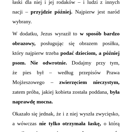
łaski dla niej i jej rodaków – i ludzi z innych
nacji –
przyjdzie później.
Najpierw jest naród
wybrany.
W dodatku, Jezus wyraził to
w sposób bardzo
obrazowy,
posługując się obrazem posiłku,
który najpierw trzeba
podać dzieciom, a później
psom. Nie odwrotnie.
Dodajmy przy tym,
że pies był – według przepisów Prawa
Mojżeszowego –
zwierzęciem nieczystym,
zatem próba, jakiej kobieta została poddana,
była
naprawdę mocna.
Okazało się jednak, że i z niej wyszła zwycięsko,
a wówczas
nie tylko otrzymała łaskę,
o którą