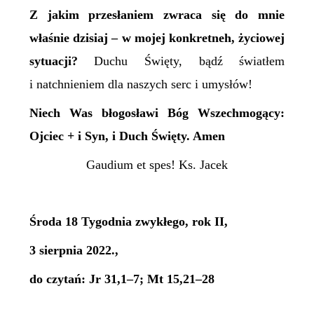
Z jakim przesłaniem zwraca się do mnie
właśnie dzisiaj –
w mojej konkretneh, życiowej
sytuacji
?
Duchu Święty, bądź światłem
i natchnieniem dla naszych serc i umysłów!
N
iech Was błogosławi Bóg Wszechmogący:
Ojciec + i Syn, i Duch Święty. Amen
Gaudium et spes! Ks. Jacek
Środa 18 Tygodnia zwykłego, rok II,
3 sierpnia 2022.,
do czytań: Jr 31,1–7; Mt 15,21–28