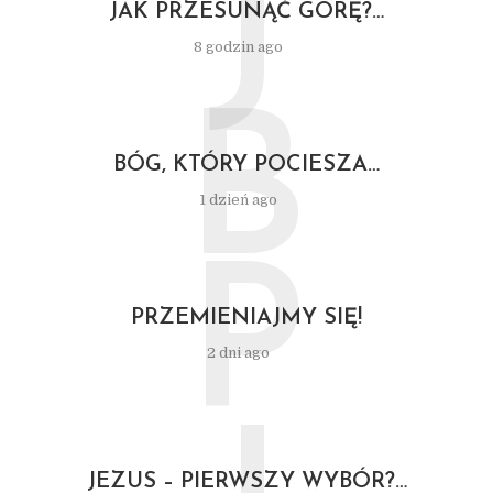
J
JAK PRZESUNĄĆ GÓRĘ?…
8 godzin ago
B
BÓG, KTÓRY POCIESZA…
1 dzień ago
P
PRZEMIENIAJMY SIĘ!
2 dni ago
JEZUS – PIERWSZY WYBÓR?…