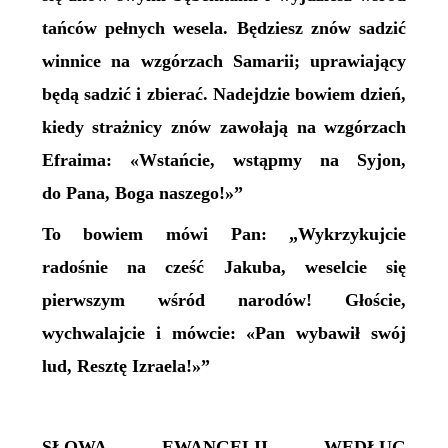
tańców pełnych wesela. Będziesz znów sadzić
winnice na wzgórzach Samarii; uprawiający
będą sadzić i zbierać. Nadejdzie bowiem dzień,
kiedy strażnicy znów zawołają na wzgórzach
Efraima: «Wstańcie, wstąpmy na Syjon,
do Pana, Boga naszego!»”
To bowiem mówi Pan: „Wykrzykujcie
radośnie na cześć Jakuba, weselcie się
pierwszym wśród narodów! Głoście,
wychwalajcie i mówcie: «Pan wybawił swój
lud, Resztę Izraela!»”
SŁOWA EWANGELII WEDŁUG