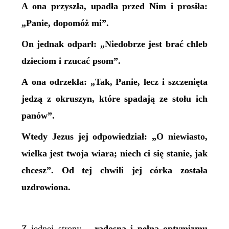
A ona przyszła, upadła przed Nim i prosiła:
„Panie, dopomóż mi”.
On jednak odparł: „Niedobrze jest brać chleb
dzieciom i rzucać psom”.
A ona odrzekła: „Tak, Panie, lecz i szczenięta
jedzą z okruszyn, które spadają ze stołu ich
panów”.
Wtedy Jezus jej odpowiedział: „O niewiasto,
wielka jest twoja wiara; niech ci się stanie, jak
chcesz”. Od tej chwili jej córka została
uzdrowiona.
Z jednej strony –
radosna i pełna optymizmu