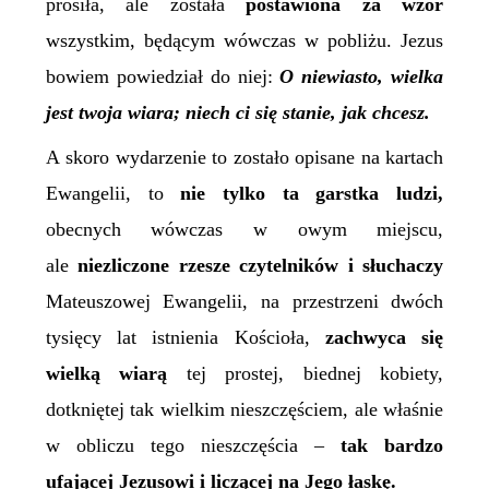
prosiła, ale została
postawiona za wzór
wszystkim, będącym wówczas w pobliżu. Jezus
bowiem powiedział do niej:
O niewiasto, wielka
jest twoja wiara; niech ci się stanie, jak chcesz.
A skoro wydarzenie to zostało opisane na kartach
Ewangelii, to
nie tylko ta garstka ludzi,
obecnych wówczas w owym miejscu,
ale
niezliczone rzesze czytelników i słuchaczy
Mateuszowej Ewangelii, na przestrzeni dwóch
tysięcy lat istnienia Kościoła,
zachwyca się
wielką wiar
ą
tej prostej, biednej kobiety,
dotkniętej tak wielkim nieszczęściem, ale właśnie
w obliczu tego nieszczęścia –
tak bardzo
ufającej Jezusowi i liczącej na Jego łaskę.