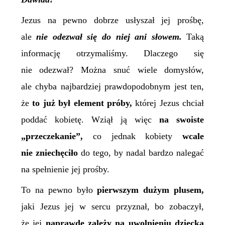
Jezus na pewno dobrze usłyszał jej prośbę,
ale
nie odezwał się do niej ani słowem.
Taką
informację otrzymaliśmy. Dlaczego się
nie odezwał? Można snuć wiele domysłów,
ale chyba najbardziej prawdopodobnym jest ten,
że
to już był element próby,
której Jezus chciał
poddać kobietę. Wziął ją więc
na swoiste
„przeczekanie”,
co jednak kobiety
wcale
nie zniechęciło
do tego, by nadal bardzo nalegać
na spełnienie jej prośby.
To na pewno było
pierwszym dużym plusem,
jaki Jezus jej w sercu przyznał, bo zobaczył,
że jej
naprawdę zależy na uwolnieniu dziecka