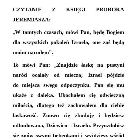
CZYTANIE Z KSIĘGI PROROKA
JEREMIASZA:
W tamtych czasach, mówi Pan, będę Bogiem
„
dla wszystkich pokoleń Izraela, one zaś będą
moim narodem”.
To mówi Pan: „Znajdzie łaskę na pustyni
naród ocalały od miecza; Izrael pójdzie
do miejsca swego odpoczynku. Pan się mu
ukaże z daleka. Ukochałem cię odwieczną
miłością, dlatego też zachowałem dla ciebie
łaskawość. Znowu cię zbuduję i będziesz
odbudowana, Dziewico – Izraelu. Przyozdobisz
się znów swymi bębenkami i wyjdziesz wśród