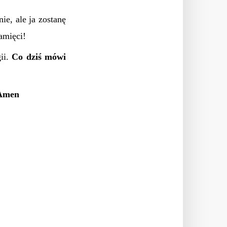
e, ale ja zostanę
amięci!
gii.
Co dziś mówi
 Amen