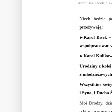
Autor:
Ks. Jacek
4
Niech będzie p
przeżywają:
Karol Bisek –
►
współpracować 
Karol Kulikow
►
Urodziny z kolei
z młodzieżowych
Wszystkim świę
i Syna, i Ducha
Moi Drodzy, dzis
o którym – mam n