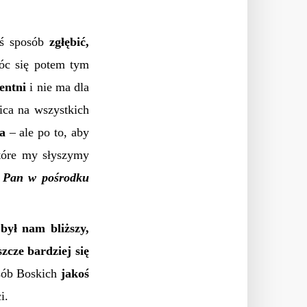
iś sposób
zgłębić,
óc się potem tym
gentni
i nie ma dla
ica na wszystkich
a
– ale po to, aby
które my słyszymy
ie Pan w pośrodku
był nam bliższy,
szcze bardziej się
Osób Boskich
jakoś
i.