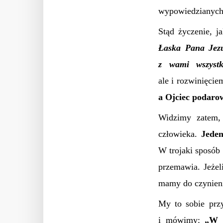
wypowiedzianyc
Stąd życzenie, j
Łaska Pana Jezu
z wami wszystk
ale i rozwinięcie
a Ojciec podaro
Widzimy zatem,
człowieka.
Jede
W trojaki sposób
przemawia. Jeżeli
mamy do czynien
My to sobie prz
i mówimy:
„W i