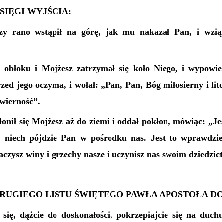
SIĘGI WYJŚCIA:
zy rano wstąpił na górę, jak mu nakazał Pan, i wziął
 obłoku i Mojżesz zatrzymał się koło Niego, i wypowie
zed jego oczyma, i wołał: „Pan, Pan, Bóg miłosierny i lito
 wierność”.
łonił się Mojżesz aż do ziemi i oddał pokłon, mówiąc: „Jeś
, niech pójdzie Pan w pośrodku nas. Jest to wprawdz
aczysz winy i grzechy nasze i uczynisz nas swoim dziedzi
DRUGIEGO LISTU ŚWIĘTEGO PAWŁA APOSTOŁA D
 się, dążcie do doskonałości, pokrzepiajcie się na duch