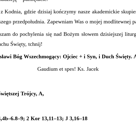
z Kodnia, gdzie dzisiaj kończymy nasze akademickie skupieni
ejszego przedpołudnia. Zapewniam Was o mojej modlitewnej p
aszam do pochylenia się nad Bożym słowem dzisiejszej litur
chu Święty, tchnij!
sławi Bóg Wszechmogący: Ojciec + i Syn, i Duch Święty.
Gaudium et spes! Ks. Jacek
więtszej Trójcy, A,
,
,4b–6.8–9; 2 Kor 13,11–13; J 3,16–18