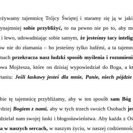
rzeżywamy tajemnicę Trójcy Świętej i staramy się ją w jak
ynajmniej
sobie przybliżyć,
to na pewno nie po to, aby m
 i lewo, udowadniając sobie samym,
że jesteśmy tacy inteli
w nie do złamania – bo jesteśmy tylko ludźmi, a ta tajemn
omach
przekracza nasz ludzki sposób myślenia i rozumieni
słowa Mojżesza, które on dzisiaj wypowiedział do Boga, a 
taniu:
Jeśli łaskawy jesteś dla mnie, Panie, niech pójdz
bie tę tajemnicę przybliżamy, aby w ten sposób
sam Bóg 
rdziej
Bogiem z nami,
aby w tych trzech swoich Osobach
je
dzielał nam swojej łaski i błogosławieństwa. Aby każda z 
ła w naszych sercach,
w naszym życiu, w naszej codziennośc