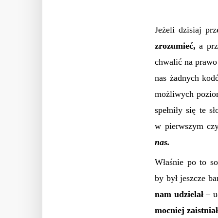
Jeżeli dzisiaj p
zrozumieć,
a prz
chwalić na prawo
nas żadnych kodó
możliwych pozi
spełniły się te 
w pierwszym czy
nas.
Właśnie po to so
by był jeszcze ba
nam udziel
a
ł
– u
mocniej zaistnia