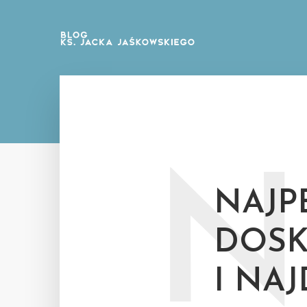
N
NAJP
DOS
I NA