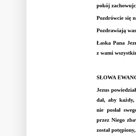
pokój zachowujci
Pozdrówcie się 
Pozdrawiają was
Łaska Pana Jezu
z wami wszystki
SŁOWA EWANG
Jezus powiedzia
dał, aby każdy,
nie posłał sweg
przez Niego zba
został potępiony