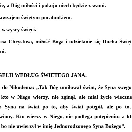
e, a Bóg miłości i pokoju niech będzie z wami.
nawzajem świętym pocałunkiem.
 wszyscy święci.
sa Chrystusa, miłość Boga i udzielanie się Ducha Święt
mi.
ELII WEDŁUG ŚWIĘTEGO JANA:
ł do Nikodema: „Tak Bóg umiłował świat, że Syna sweg
 kto w Niego wierzy, nie zginął, ale miał życie wiecz
o Syna na świat po to, aby świat potępił, ale po to,
wiony. Kto wierzy w Niego, nie podlega potępieniu; a kto
, bo nie uwierzył w imię Jednorodzonego Syna Bożego”.