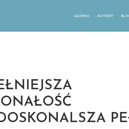
GŁÓWNA
AUTORZY
BLO
EŁNIEJSZA
KONAŁOŚĆ
JDOSKONALSZA PE