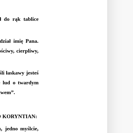
 do rąk tablice
dział imię Pana.
ściwy, cierpliwy,
li łaskawy jesteś
ie lud o twardym
ctwem”.
O KORYNTIAN:
u, jedno myślcie,