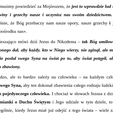
musimy powiedzieć za Mojżeszem, że
j
est to wprawdzie lud
winy i grzechy nasze i uczynisz nas swoim dziedzictwem.
aśnie, że Bóg przebaczy nam nasze opory, nasze grzechy
i
pośrodku nas».
ieszająco mówi dziś Jezus do Nikodema –
t
ak Bóg umiłowa
nego dał, aby każdy, kto w Niego wierzy, nie zginął, ale mi
 posłał swego Syna na świat po to, aby świat potępił, al
o zbawiony.
dzo, ale to bardzo zależy na człowieku – na każdym cz
swego Syna,
aby ten dokonał zbawienia całego rodzaju ludzki
o pojedynczego człowieka.
I chociaż w słowach Jezusa z dzi
zmianki o Duchu Świętym
i Jego udziale w tym dziele, t
gólnie, kiedy Jezus miał już odejść z tego świata – wiele 