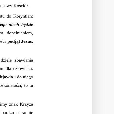
tusowy Kościół.
stu do Koryntian:
ego niech będzie
t dopełnieniem,
ości
podjął Jezus,
ziele zbawiania
em dla człowieka.
objawia
i do niego
oskonałości, to tu
nimy znak Krzyża
ardzo starannie