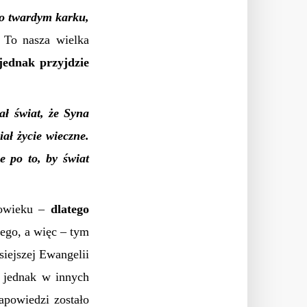
 o twardym karku,
To nasza wielka
 jednak przyjdzie
ł świat, że Syna
ał życie wieczne.
e po to, by świat
łowieku –
dlatego
ego, a więc – tym
siejszej Ewangelii
o jednak w innych
zapowiedzi zostało