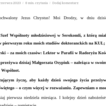
 czerwca 2023
8 min. czytania
Dodaj komentarz
ochwalony Jezus Chrystus! Moi Drodzy, w dniu dzisi
 Szef Wspólnoty młodzieżowej w Serokomli, z którą mi
w pierwszym roku moich studiów doktoranckich na KUL;
ski – za moich czasów: Lektor w Parafii w Radoryżu Koś
 przeżywa dzisiaj Małgorzata Osypiuk – należąca w swoim
 Wspólnot.
tującym życzę, aby każdy dzień swojego życia przeżyw
 Świętego – o czym więcej w rozważaniu. Zapewniam o mod
iaj pierwsza niedziela miesiąca. I kolejny dzień nabożeń
adzieję – pamiętacie.