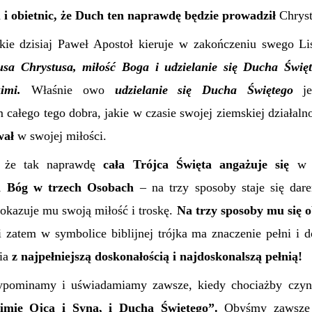
h
i obietnic, że Duch ten naprawdę będzie prowadził
Chrys
akie dzisiaj Paweł Apostoł kieruje w zakończeniu swego Li
sa Chrystusa, miłość Boga i udzielanie się Ducha Święt
imi.
Właśnie owo
udzielanie się Ducha
Świętego
jes
m całego tego dobra, jakie w czasie swojej ziemskiej działaln
wał
w swojej miłości.
 że tak naprawdę
cała Trójca Święta angażuje się
w d
n Bóg w trzech Osobach
– na trzy sposoby staje się dar
 okazuje mu swoją miłość i troskę.
Na trzy sposoby mu się 
 zatem w symbolice biblijnej trójka ma znaczenie pełni i d
ia
z najpełniejsz
ą doskonałością i najdoskonalszą pełnią!
ypominamy i uświadamiamy zawsze, kiedy chociażby czy
mię Ojca i Syna, i Ducha Świętego”.
Obyśmy zawsze b