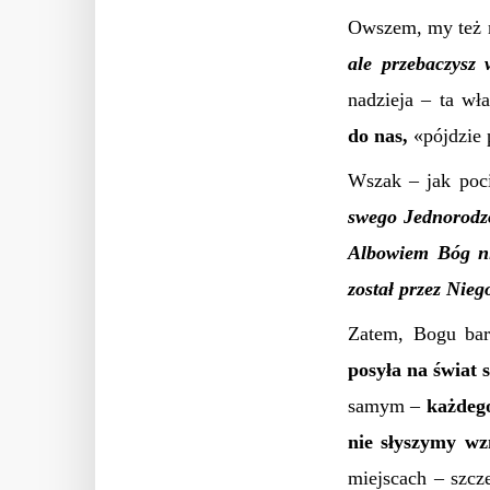
Owszem, my też 
ale przebaczysz 
nadzieja – ta wł
do nas,
«pójdzie 
Wszak – jak poc
swego Jednorodzo
Albowiem Bóg nie
został przez Nieg
Zatem, Bogu bar
posyła na świat 
samym –
każdeg
nie słyszymy w
miejscach – szcze