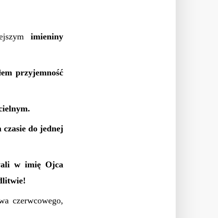
ejszym
imieniny
ałem przyjemność
cielnym.
 czasie do jednej
ali w imię Ojca
litwie!
stwa czerwcowego,