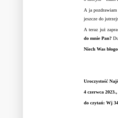
A ja pozdrawiam 
jeszcze do jutrz
A teraz już zapr
do mnie Pan?
Du
Niech Was błogo
Uroczystość Najś
4 czerwca 2023.
do czytań: Wj 34