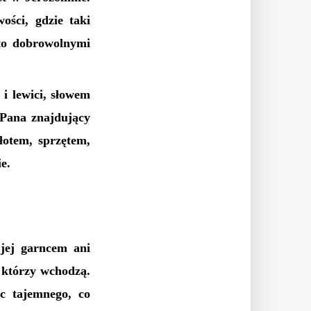
ości, gdzie taki
to dobrowolnymi
i lewici, słowem
 Pana znajdujący
łotem, sprzętem,
e.
 jej garncem ani
, którzy wchodzą.
c tajemnego, co