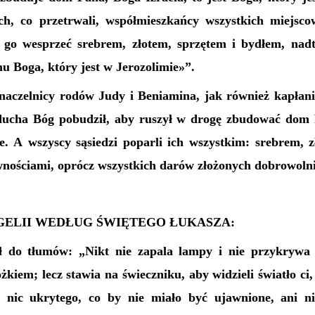
h, co przetrwali, współmieszkańcy wszystkich miejscow
 go wesprzeć srebrem, złotem, sprzętem i bydłem, nad
u Boga, który jest w Jerozolimie»”.
naczelnicy rodów Judy i Beniamina, jak również kapłani 
ducha Bóg pobudził, aby ruszył w drogę zbudować dom
ie. A wszyscy sąsiedzi poparli ich wszystkim: srebrem, z
wnościami, oprócz wszystkich darów złożonych dobrowolni
ELII WEDŁUG ŚWIĘTEGO ŁUKASZA:
ł do tłumów: „Nikt nie zapala lampy i nie przykrywa
óżkiem; lecz stawia na świeczniku, aby widzieli światło ci
nic ukrytego, co by nie miało być ujawnione, ani ni