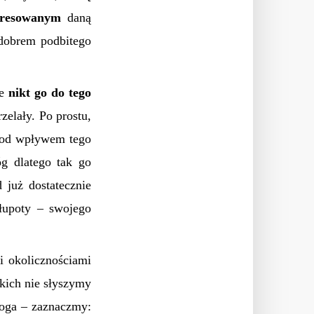
eresowanym
daną
 dobrem podbitego
że
nikt go do tego
zelały. Po prostu,
 pod wpływem tego
óg dlatego tak go
 już dostatecznie
łupoty – swojego
i okolicznościami
akich nie słyszymy
Boga – zaznaczmy: