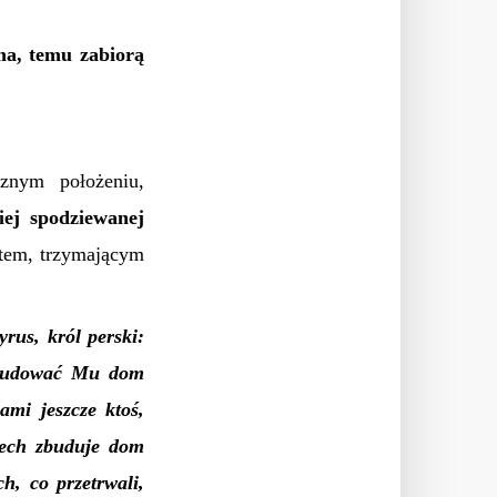
ma, temu zabiorą
znym położeniu,
iej spodziewanej
tem, trzymającym
rus, król perski:
 zbudować Mu dom
ami jeszcze ktoś,
iech zbuduje dom
h, co przetrwali,