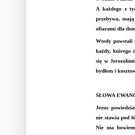
A każdego z tyc
przebywa, mają
ofiarami dla dom
Wtedy powstali 
każdy, którego 
się w Jerozolim
bydłem i koszto
SŁOWA EWANG
Jezus powiedzia
nie stawia pod ł
Nie ma bowiem 