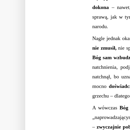
dokona
– nawet
sprawą, jak w ty
narodu.
Nagle jednak okaz
nie zmusił,
nie sp
Bóg sam wzbudz
natchnienia, pod
natchnął, bo uzn
mocno
doświadc
grzechu – dlatego
A wówczas
Bóg 
„naprowadzającymi
–
zwyczajnie po