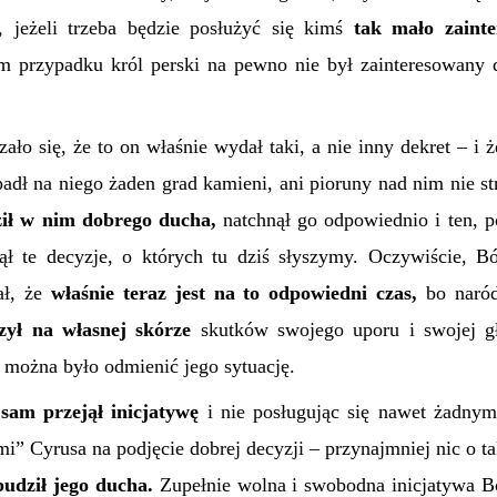
, jeżeli trzeba będzie posłużyć się kimś
tak mało zaint
m przypadku król perski na pewno nie był zainteresowany
ało się, że to on właśnie wydał taki, a nie inny dekret – i 
adł na niego żaden grad kamieni, ani pioruny nad nim nie str
ił w nim dobrego ducha,
natchnął go odpowiednio i ten,
jął te decyzje, o których tu dziś słyszymy. Oczywiście, B
ał, że
właśnie teraz jest na to odpowiedni czas,
bo naród
zył na własnej skórze
skutków swojego uporu i swojej g
 można było odmienić jego sytuację.
sam przejął inicjatywę
i nie posługując się nawet żadnym
” Cyrusa na podjęcie dobrej decyzji – przynajmniej nic o t
budził jego ducha.
Zupełnie wolna i swobodna inicjatywa 