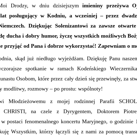
Moi Drodzy, w dniu dzisiejszym
imieniny przeżywa O
at posługujący w Kodniu, a wcześniej – przez dwadzi
Niemczech. Dziękując Solenizantowi za zawsze otwarte
odę ducha i dobry humor, życzę wszystkich możliwych Boż
nie przyjąć od Pana i dobrze wykorzystać! Zapewniam o mo
dnia, skąd już niedługo wyjeżdżam. Dziękuję Panu nasze
czorajsze spotkanie w ramach Kodeńskiego Wieczernik
unastu Osobom, które przez cały dzień się przewinęły, za s
ry modlitwy, rozmowy – po prostu: wspólnoty!
owi Młodzieżowemu z mojej rodzinnej Parafii S
CHRISTI, na czele z Dyrygentem, Doktorem Piotr
 w postaci fenomenalnego koncertu Maryjnego, o godzinie 
kuję Wszystkim, którzy łączyli się z nami za pomocą transm