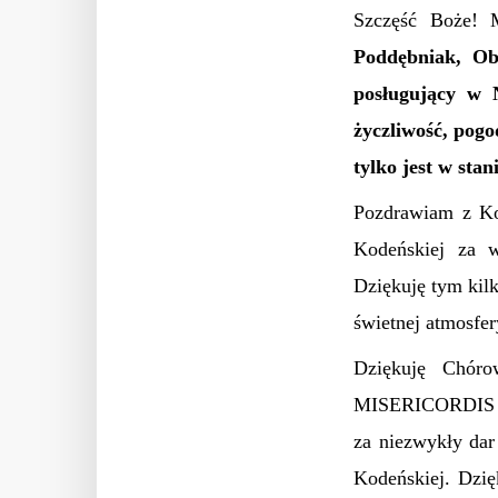
Szczęść Boże! 
Poddębniak, Obl
posługujący w 
życzliwość, pog
tylko jest w sta
Pozdrawiam z Ko
Kodeńskiej za w
Dziękuję tym kilk
świetnej atmosfe
Dziękuję Chór
MISERICORDIS 
za niezwykły dar
Kodeńskiej. Dzię