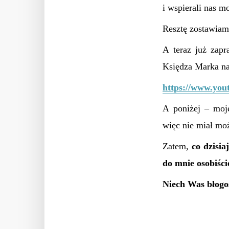
i wspierali nas m
Resztę zostawi
A teraz już zapr
Księdza Marka na
https://www.you
A poniżej – moj
więc nie miał moż
Zatem,
co dzisi
do mnie osobiści
Niech Was błogo