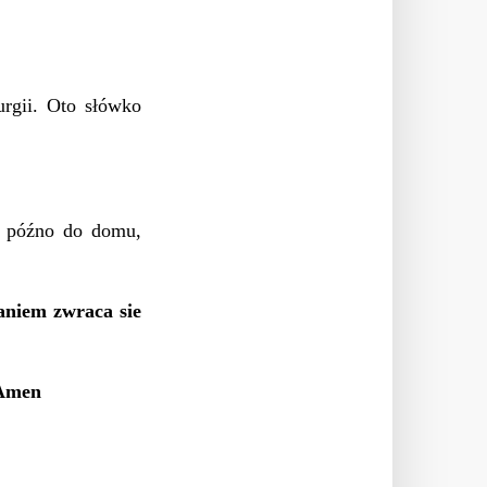
urgii. Oto słówko
ł późno do domu,
aniem zwraca sie
 Amen