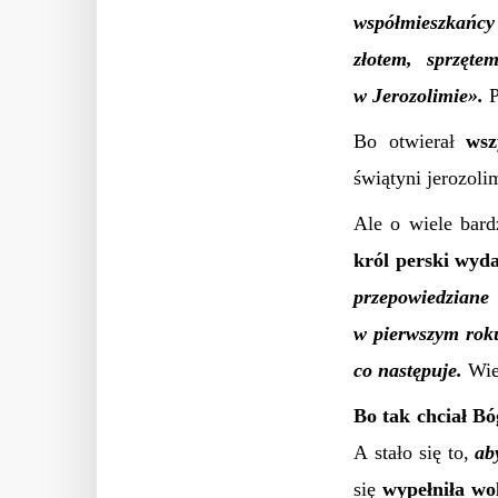
współmieszkańcy
złotem, sprzęt
w Jerozolimie».
P
Bo otwierał
wsz
świątyni jerozoli
Ale o wiele bard
król perski wyda
przepowiedziane
w pierwszym roku
co następuje.
Wie
Bo tak chciał B
A stało się to,
ab
się
wypełniła wo