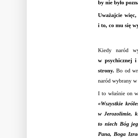
by nie było pozn
Uważajcie więc,
i to, co mu się w
Kiedy naród wy
w psychicznej i
strony.
Bo od wr
naród wybrany w 
I to właśnie on 
«Wszystkie król
w Jerozolimie, k
to niech Bóg je
Pana, Boga Izrae