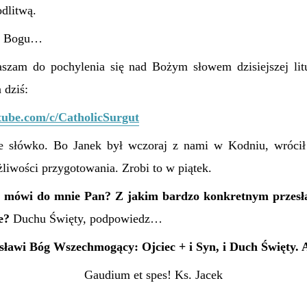
odlitwą.
am Bogu…
aszam do pochylenia się nad Bożym słowem dzisiejszej lit
 dziś:
tube.com/c/CatholicSurgut
e słówko. Bo Janek był wczoraj z nami w Kodniu, wróci
liwości przygotowania. Zrobi to w piątek.
aj mówi do mnie Pan? Z jakim bardzo konkretnym przesł
e?
Duchu Święty, podpowiedz…
sławi Bóg Wszechmogący: Ojciec + i Syn, i Duch Święty.
Gaudium et spes! Ks. Jacek