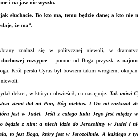
ane i na jaw nie wyszło.
 jak słuchacie. Bo kto ma, temu będzie dane; a kto nie 
ydaje, że ma”.
brany znalazł się w politycznej niewoli, w dramatyc
 duchowej rozsypce
– pomoc od Boga przyszła
z najmn
oga. Król perski Cyrus był bowiem takim wrogiem, okupan
niewoli.
wydał dekret, w którym obwieścił, co następuje:
Tak mówi Cy
estwa ziemi dał mi Pan, Bóg niebios. I On mi rozkazał
tóra jest w Judei. Jeśli z całego ludu Jego jest między w
go będzie z nim; a niech idzie do Jerozolimy w Judei i n
la, to jest Boga, który jest w Jerozolimie. A każdego z tyc