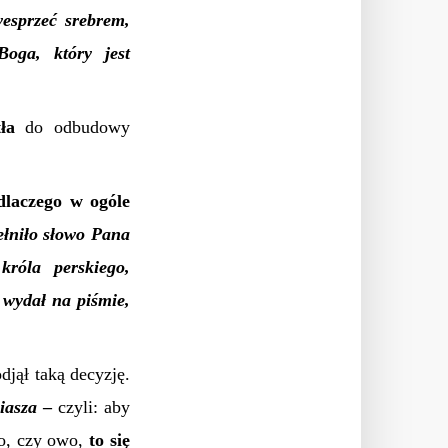
esprzeć srebrem,
oga, który jest
ła
do odbudowy
dlaczego w ogóle
ełniło słowo Pana
króla perskiego,
 wydał na piśmie,
jął taką decyzję.
miasza
–
czyli: aby
to, czy owo,
to się