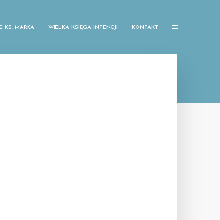
G KS. MARKA
WIELKA KSIĘGA INTENCJI
KONTAKT