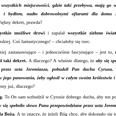
 wszystkich miejscowości, gdzie taki przebywa, mają go w
em i bydłem, nadto dobrowolnymi ofiarami dla domu B
iękny dekret, prawda?
ystkie możliwe drzwi
i zapalał
wszystkie zielone świat
mskiej. Coś fantastycznego! – chciałoby się rzec.
ziej zastanawiające – i jednocześnie fascynujące – jest to,
ł taki dekret.
A dlaczego? A właśnie dlatego, że
aby się sp
 przez usta Jeremiasza, pobudził Pan ducha Cyrusa, 
 jego panowania, żeby ogłosił w całym swoim królestwie i
my już, dlaczego?
óg.
To On sam wzbudził w Cyrusie dobrego ducha, aby ten pod
y się spełniło słowo Pana przepowiedziane przez usta Jere
la Boża.
A to znaczy, że jeżeli Bóg chce, aby dokonało się 