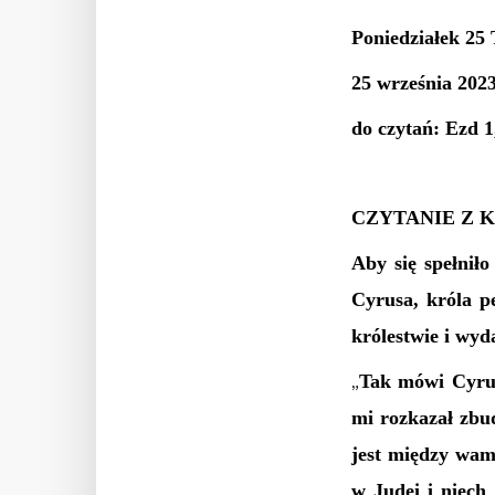
Poniedziałek 25 
25 września 2023
do czytań: Ezd 1
CZYTANIE Z K
Aby się spełnił
Cyrusa, króla p
królestwie i wyd
Tak mówi Cyrus
„
mi rozkazał zbu
jest między wami
w Judei i niech