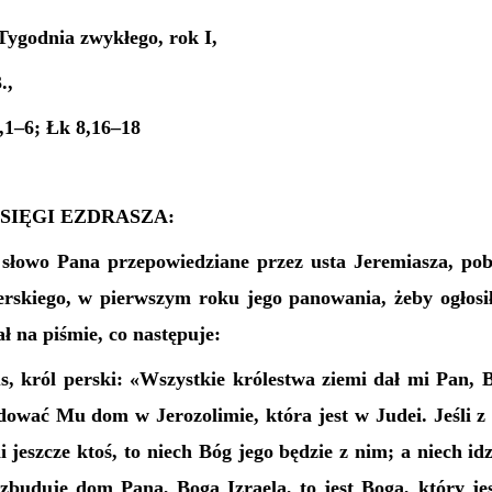
Tygodnia zwykłego, rok I,
.,
,1–6; Łk 8,16–18
SIĘGI EZDRASZA:
o słowo Pana przepowiedziane przez usta Jeremiasza, po
erskiego, w pierwszym roku jego panowania, żeby ogłos
ał na piśmie, co następuje:
, król perski: «Wszystkie królestwa ziemi dał mi Pan, B
dować Mu dom w Jerozolimie, która jest w Judei. Jeśli z 
 jeszcze ktoś, to niech Bóg jego będzie z nim; a niech id
 zbuduje dom Pana, Boga Izraela, to jest Boga, który jes