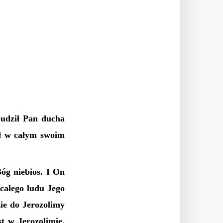
budził Pan ducha
ił w całym swoim
óg niebios. I On
całego ludu Jego
zie do Jerozolimy
t w Jerozolimie.