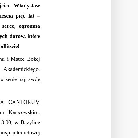
jciec Władysław
eścia pięć lat –
 serce, ogromną
ych darów, które
dlitwie!
mu i Matce Bożej
a Akademickiego.
tworzenie naprawdę
CHOLA CANTORUM
em Karwowskim,
18:00, w Bazylice
isji internetowej